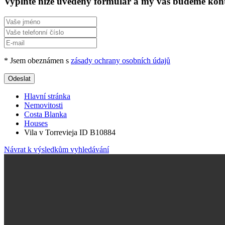
Vyplňte níže uvedený formulář a my vás budeme kon
* Jsem obeznámen s
zásady ochrany osobních údajů
Odeslat
Hlavní stránka
Nemovitosti
Costa Blanka
Houses
Vila v Torrevieja ID B10884
Návrat k výsledkům vyhledávání