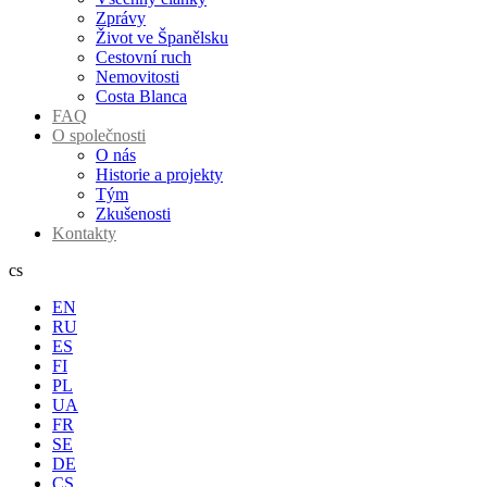
Zprávy
Život ve Španělsku
Cestovní ruch
Nemovitosti
Costa Blanca
FAQ
O společnosti
O nás
Historie a projekty
Tým
Zkušenosti
Kontakty
cs
EN
RU
ES
FI
PL
UA
FR
SE
DE
CS