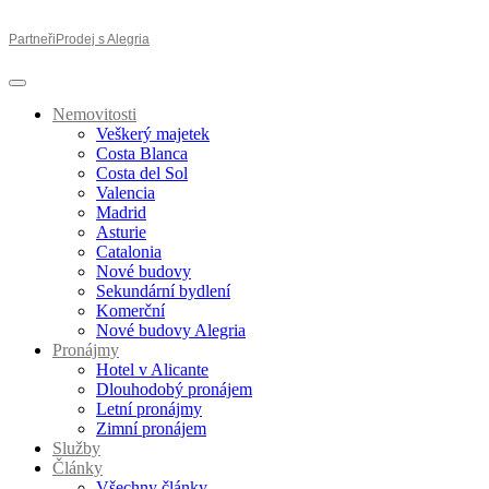
Partneři
Prodej s Alegria
Nemovitosti
Veškerý majetek
Costa Blanca
Costa del Sol
Valencia
Madrid
Asturie
Catalonia
Nové budovy
Sekundární bydlení
Komerční
Nové budovy Alegria
Pronájmy
Hotel v Alicante
Dlouhodobý pronájem
Letní pronájmy
Zimní pronájem
Služby
Články
Všechny články