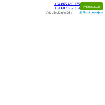
+34
865 450 175
Zavolejte mi
+34
607 857 714
Zimní pronájem
Video
Sociální média