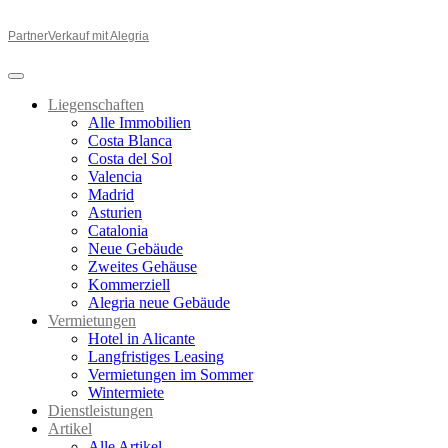
Partner
Verkauf mit Alegria
Liegenschaften
Alle Immobilien
Costa Blanca
Costa del Sol
Valencia
Madrid
Asturien
Catalonia
Neue Gebäude
Zweites Gehäuse
Kommerziell
Alegria neue Gebäude
Vermietungen
Hotel in Alicante
Langfristiges Leasing
Vermietungen im Sommer
Wintermiete
Dienstleistungen
Artikel
Alle Artikel