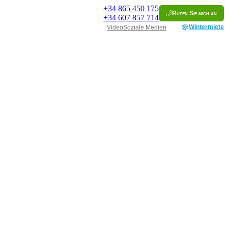
+34
865 450 175
Rufen Sie mich an
+34
607 857 714
Wintermiete
Video
Soziale Medien