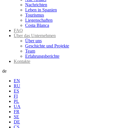
Nachrichten
Leben in Spanien
Tourismus
Liegenschaften
Costa Blanca
FAQ
Über das Unternehmen
Über uns
Geschichte und Projekte
Team
Erfahrungsberichte
Kontakte
de
EN
RU
ES
FI
PL
UA
FR
SE
DE
CS