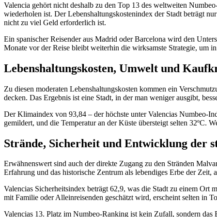
Valencia gehört nicht deshalb zu den Top 13 des weltweiten Numbeo-R
wiederholen ist. Der Lebenshaltungskostenindex der Stadt beträgt nur
nicht zu viel Geld erforderlich ist.
Ein spanischer Reisender aus Madrid oder Barcelona wird den Unters
Monate vor der Reise bleibt weiterhin die wirksamste Strategie, um in
Lebenshaltungskosten, Umwelt und Kaufkr
Zu diesen moderaten Lebenshaltungskosten kommen ein Verschmutzungs
decken. Das Ergebnis ist eine Stadt, in der man weniger ausgibt, bess
Der Klimaindex von 93,84 – der höchste unter Valencias Numbeo-Indik
gemildert, und die Temperatur an der Küste übersteigt selten 32ºC. Wer
Strände, Sicherheit und Entwicklung der s
Erwähnenswert sind auch der direkte Zugang zu den Stränden Malvarros
Erfahrung und das historische Zentrum als lebendiges Erbe der Zeit,
Valencias Sicherheitsindex beträgt 62,9, was die Stadt zu einem Ort
mit Familie oder Alleinreisenden geschätzt wird, erscheint selten in T
Valencias 13. Platz im Numbeo-Ranking ist kein Zufall, sondern das E