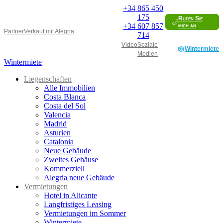
+34
865 450
175
Rufen Sie
+34
607 857
mich an
Partner
Verkauf mit Alegria
714
Video
Soziale
Wintermiete
Medien
Wintermiete
Liegenschaften
Alle Immobilien
Costa Blanca
Costa del Sol
Valencia
Madrid
Asturien
Catalonia
Neue Gebäude
Zweites Gehäuse
Kommerziell
Alegria neue Gebäude
Vermietungen
Hotel in Alicante
Langfristiges Leasing
Vermietungen im Sommer
Wintermiete