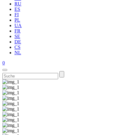
RU
ES
FI
PL
UA
FR
SE
DE
CS
NL
0