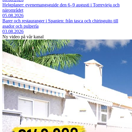
Helgplaner: evenemangsguide den 6–9 augusti i Torrevieja och
närområdet
05.08.2026
Barer och restauranger i Spanien: från tasca och chiringuito till
asador och pulpería
03.08.2026
Ny video på vår kanal