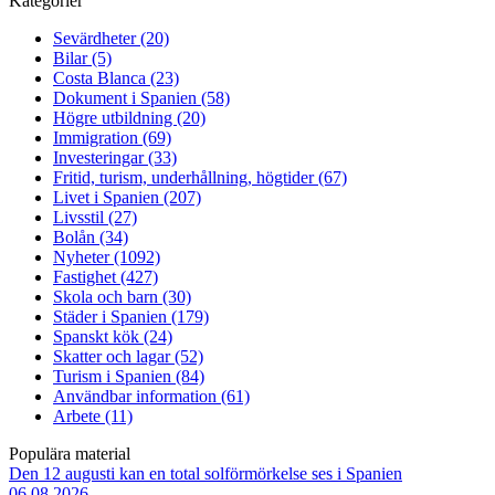
Kategorier
Sevärdheter (20)
Bilar (5)
Costa Blanca (23)
Dokument i Spanien (58)
Högre utbildning (20)
Immigration (69)
Investeringar (33)
Fritid, turism, underhållning, högtider (67)
Livet i Spanien (207)
Livsstil (27)
Bolån (34)
Nyheter (1092)
Fastighet (427)
Skola och barn (30)
Städer i Spanien (179)
Spanskt kök (24)
Skatter och lagar (52)
Turism i Spanien (84)
Användbar information (61)
Arbete (11)
Populära material
Den 12 augusti kan en total solförmörkelse ses i Spanien
06.08.2026