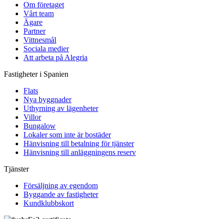
Om företaget
Vårt team
Ägare
Partner
Vittnesmål
Sociala medier
Att arbeta på Alegria
Fastigheter i Spanien
Flats
Nya byggnader
Uthyrning av lägenheter
Villor
Bungalow
Lokaler som inte är bostäder
Hänvisning till betalning för tjänster
Hänvisning till anläggningens reserv
Tjänster
Försäljning av egendom
Byggande av fastigheter
Kundklubbskort