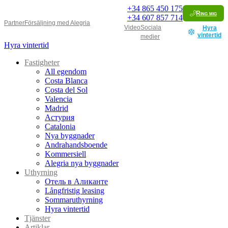
+34
865 450 175
Ring mig
+34
607 857 714
Partner
Försäljning med Alegria
Video
Sociala
Hyra
vintertid
medier
Hyra vintertid
Fastigheter
All egendom
Costa Blanca
Costa del Sol
Valencia
Madrid
Астурия
Catalonia
Nya byggnader
Andrahandsboende
Kommersiell
Alegria nya byggnader
Uthyrning
Отель в Аликанте
Långfristig leasing
Sommaruthyrning
Hyra vintertid
Tjänster
Artiklar