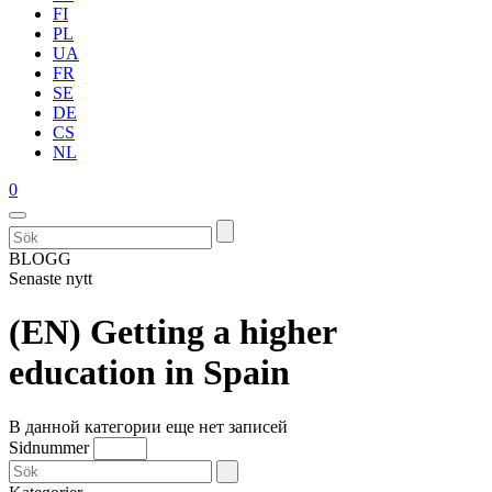
FI
PL
UA
FR
SE
DE
CS
NL
0
BLOGG
Senaste nytt
(EN) Getting a higher
education in Spain
В данной категории еще нет записей
Sidnummer