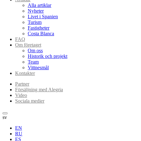
Alla artiklar
Nyheter
Livet i Spanien
Turism
Fastigheter
Costa Blanca
FAQ
Om företaget
Om oss
Historik och projekt
Team
Vittnesmål
Kontakter
Partner
Försäljning med Alegria
Video
Sociala medier
sv
EN
RU
ES