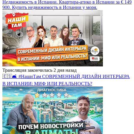
Недвижимость в Испании. Квартира-атико в Испании за € 149
900. Купить недвижимость в Испании у моря.
Трансляция закончилась 2 дня назад
🇪🇸🛋 #НашиТам СОВРЕМЕННЫЙ ДИЗАЙН ИНТЕРЬЕРА
В ИСПАНИИ: МИФ ИЛИ РЕАЛЬНОСТЬ?