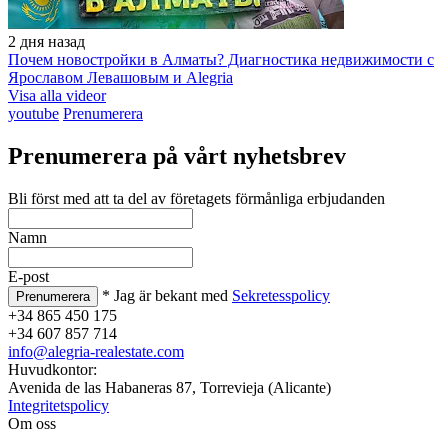
2 дня назад
Почем новостройки в Алматы? Диагностика недвижимости с
Ярославом Левашовым и Alegria
Visa alla videor
youtube
Prenumerera
Prenumerera på vårt nyhetsbrev
Bli först med att ta del av företagets förmånliga erbjudanden
Namn
E-post
* Jag är bekant med
Sekretesspolicy
+34 865 450 175
+34 607 857 714
info@alegria-realestate.com
Huvudkontor:
Avenida de las Habaneras 87, Torrevieja (Alicante)
Integritetspolicy
Om oss