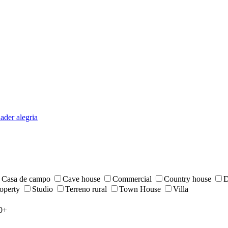
der alegria
Casa de campo
Cave house
Commercial
Country house
D
roperty
Studio
Terreno rural
Town House
Villa
0+