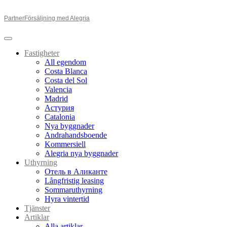
Partner
Försäljning med Alegria
Fastigheter
All egendom
Costa Blanca
Costa del Sol
Valencia
Madrid
Астурия
Catalonia
Nya byggnader
Andrahandsboende
Kommersiell
Alegria nya byggnader
Uthyrning
Отель в Аликанте
Långfristig leasing
Sommaruthyrning
Hyra vintertid
Tjänster
Artiklar
Alla artiklar