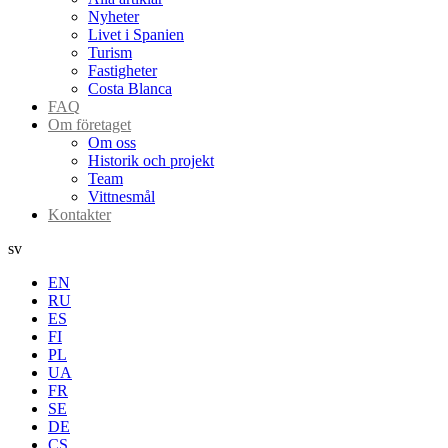
Nyheter
Livet i Spanien
Turism
Fastigheter
Costa Blanca
FAQ
Om företaget
Om oss
Historik och projekt
Team
Vittnesmål
Kontakter
sv
EN
RU
ES
FI
PL
UA
FR
SE
DE
CS