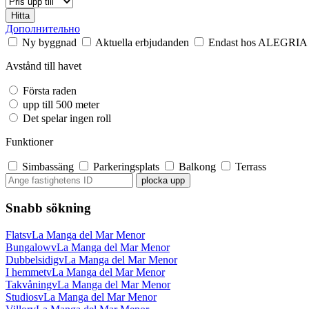
Hitta
Дополнительно
Ny byggnad
Aktuella erbjudanden
Endast hos ALEGRIA
Avstånd till havet
Första raden
upp till 500 meter
Det spelar ingen roll
Funktioner
Simbassäng
Parkeringsplats
Balkong
Terrass
Snabb sökning
FlatsvLa Manga del Mar Menor
BungalowvLa Manga del Mar Menor
DubbelsidigvLa Manga del Mar Menor
I hemmetvLa Manga del Mar Menor
TakvåningvLa Manga del Mar Menor
StudiosvLa Manga del Mar Menor