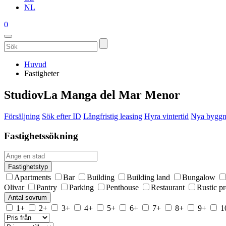
NL
0
Huvud
Fastigheter
StudiovLa Manga del Mar Menor
Försäljning
Sök efter ID
Långfristig leasing
Hyra vintertid
Nya byggna
Fastighetssökning
Fastighetstyp
Apartments
Bar
Building
Building land
Bungalow
Olivar
Pantry
Parking
Penthouse
Restaurant
Rustic p
Antal sovrum
1+
2+
3+
4+
5+
6+
7+
8+
9+
1