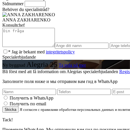
Sidnummer
Behöver du specialistråd?
ANNA ZAKHARENKO
Konsultchef
* Jag är bekant med
integritetspolicy
Specialerbjudande
Alegria 25
Ny byggnad
Ta reda på mer
Bli först med att få information om Alegrias specialerbjudanden
Regis
Заполните поля ниже и мы отправим вам гид в WhatsApp
Получить в WhatsApp
Получить по email
Skicka
Я согласен с правилами обработки персональных данных и полити
Tack!
Проверьте WhatsApp. Мы отправили вам гид по покупке недв