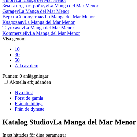
VillorvLa Manga del Mar Menor
Земля под застройкуvLa Manga del Mar Menor
GaragevLa Manga del Mar Menor
Верхний полуэтажvLa Manga del Mar Menor
КладоваяvLa Manga del Mar Menor
ТаунхаусvLa Manga del Mar Menor
KommersiellvLa Manga del Mar Menor
Visa genom
10
30
50
Alla av dem
Funnen:
0 anläggningar
Aktuella erbjudanden
Nya först
Först de gamla
Från de billiga
Från de dyraste
Katalog StudiovLa Manga del Mar Menor
Inget hittades för dina parametrar