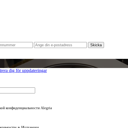
trera dig för uppdateringar
кой конфиденциальности Alegria
ижимости в Испании.