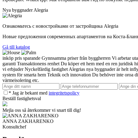
Nya byggnader Alegria
Ознакомьтесь с новостройками от застройщика Alegria
Новые предложения современных апартаментов на Коста-Бланк
Gå till katalog
inköp pris sparande
Gynnsamma priser från byggherren
Vi arbetar ut
garanti
Transaktionens renhet
Du köper ett hem med en ren juridisk his
vi erbjuder
Nyckelfärdig fastighet
Alegrias nya byggnader är helt infly
system för smarta hem
Teknik och innovation
Du behöver inte oroa di
värmeisolering etc.
* Jag är bekant med
integritetspolicy
Beställ fastighetsval
Mejla oss så återkommer vi snart till dig!
ANNA ZAKHARENKO
Konsultchef