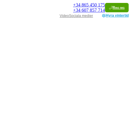
+34
865 450 175
Ring mig
+34
607 857 714
Hyra vintertid
Video
Sociala medier