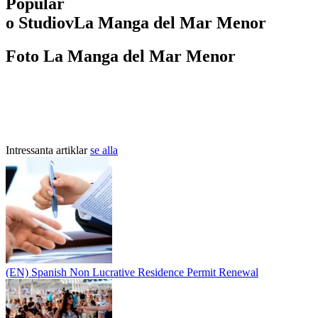
Populär
о StudiovLa Manga del Mar Menor
Foto La Manga del Mar Menor
Intressanta artiklar
se alla
(EN) Spanish Non Lucrative Residence Permit Renewal