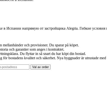
е в Испании напрямую от застройщика Alegria. Гибкие условия
an mellanhänder och provisioner. Du sparar på köpet.
toria och garantier som anges i kontraktet.
ttningsklara. Du flyttar in så snart du har köpt din bostad.
g för bostadens kvalitet och säkerhet. Nya byggnader är utrustade med