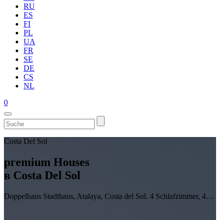
RU
ES
FI
PL
UA
FR
SE
DE
CS
NL
0
Costa Del Sol
premium Houses
в Costa Del Sol
Doppelhaus Stadthaus, Atalaya, Costa del Sol. 4 Schlafzimmer, 4…