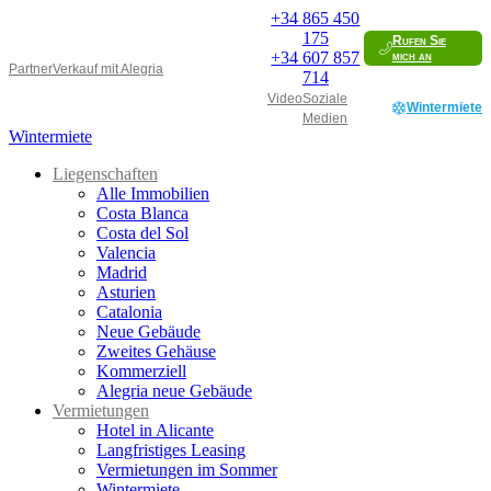
+34
865 450
175
Rufen Sie
+34
607 857
mich an
Partner
Verkauf mit Alegria
714
Video
Soziale
Wintermiete
Medien
Wintermiete
Liegenschaften
Alle Immobilien
Costa Blanca
Costa del Sol
Valencia
Madrid
Asturien
Catalonia
Neue Gebäude
Zweites Gehäuse
Kommerziell
Alegria neue Gebäude
Vermietungen
Hotel in Alicante
Langfristiges Leasing
Vermietungen im Sommer
Wintermiete