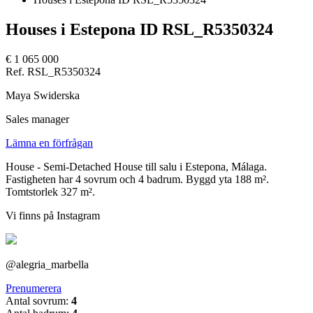
Houses i Estepona ID RSL_R5350324
€ 1 065 000
Ref. RSL_R5350324
Maya Swiderska
Sales manager
Lämna en förfrågan
House - Semi-Detached House till salu i Estepona, Málaga.
Fastigheten har 4 sovrum och 4 badrum. Byggd yta 188 m².
Tomtstorlek 327 m².
Vi finns på Instagram
@alegria_marbella
Prenumerera
Antal sovrum:
4