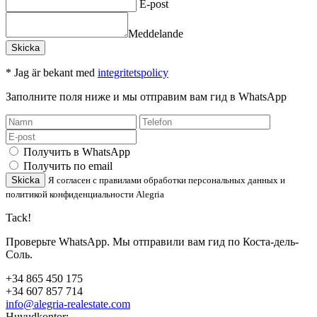
E-post
Meddelande
* Jag är bekant med
integritetspolicy
Заполните поля ниже и мы отправим вам гид в WhatsApp
Получить в WhatsApp
Получить по email
Skicka
Я согласен с правилами обработки персональных данных и
политикой конфиденциальности Alegria
Tack!
Проверьте WhatsApp. Мы отправили вам гид по Коста-дель-
Соль.
+34 865 450 175
+34 607 857 714
info@alegria-realestate.com
Huvudkontor: