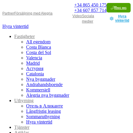
+34
865 450 175
Ring mig
+34
607 857 714
Partner
Försäljning med Alegria
Video
Sociala
Hyra
vintertid
medier
Hyra vintertid
Fastigheter
All egendom
Costa Blanca
Costa del Sol
Valencia
Madrid
Астурия
Catalonia
Nya byggnader
Andrahandsboende
Kommersiell
Alegria nya byggnader
Uthyrning
Отель в Аликанте
Långfristig leasing
Sommaruthyrning
Hyra vintertid
Tjänster
Artiklar