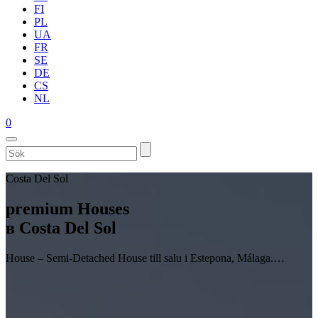
FI
PL
UA
FR
SE
DE
CS
NL
0
Costa Del Sol
premium Houses
в Costa Del Sol
House – Semi-Detached House till salu i Estepona, Málaga.…