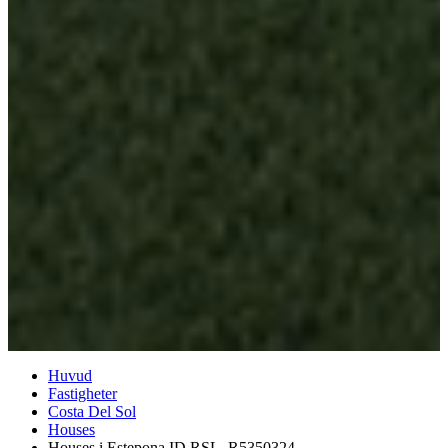
Huvud
Fastigheter
Costa Del Sol
Houses
Houses i Estepona ID RSL_R5350324