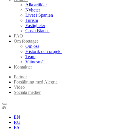
Alla artiklar
Nyheter
Livet i Spanien
Turism
Fastigheter
Costa Blanca
FAQ
Om företaget
Om oss
Historik och projekt
Team
Vittnesmål
Kontakter
Partner
Försäljning med Alegria
Video
Sociala medier
sv
EN
RU
ES