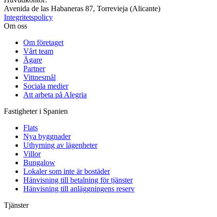
Avenida de las Habaneras 87, Torrevieja (Alicante)
Integritetspolicy
Om oss
Om företaget
Vårt team
Ägare
Partner
Vittnesmål
Sociala medier
Att arbeta på Alegria
Fastigheter i Spanien
Flats
Nya byggnader
Uthyrning av lägenheter
Villor
Bungalow
Lokaler som inte är bostäder
Hänvisning till betalning för tjänster
Hänvisning till anläggningens reserv
Tjänster