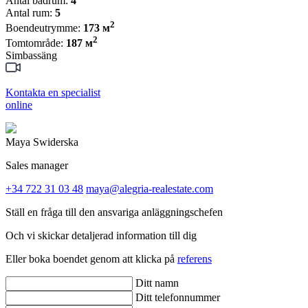
Antal badrum:
4
Antal rum:
5
2
Boendeutrymme:
173 м
2
Tomtområde:
187 м
Simbassäng
Kontakta en specialist
online
Maya Swiderska
Sales manager
+34 722 31 03 48
maya@alegria-realestate.com
Ställ en fråga till den ansvariga anläggningschefen
Och vi skickar detaljerad information till dig
Eller boka boendet genom att klicka på
referens
Ditt namn
Ditt telefonnummer