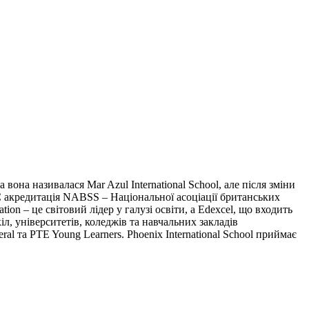
она називалася Mar Azul International School, але після зміни
 Є акредитація NABSS – Національної асоціації британських
ion – це світовий лідер у галузі освіти, а Edexcel, що входить
л, університетів, коледжів та навчальних закладів
al та PTE Young Learners. Phoenix International School приймає