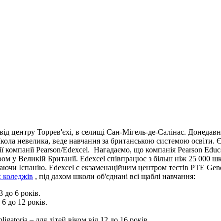
 центру Торрев'єхі, в селищі Сан-Мігель-де-Салінас. Донедавна в
 Школа невелика, веде навчання за британською системою освіти.
ї компанії Pearson/Edexcel.
Нагадаємо, що компанія Pearson Educat
м у Великій Британії. Edexcel співпрацює з більш ніж 25 000 шкі
чаючи Іспанію. Edexcel є екзаменаційним центром тестів PTE Gener
х коледжів
, під дахом школи об'єднані всі щаблі навчання:
3 до 6 років.
 6 до 12 років.
igatoria – для дітей віком від 12 до 16 років.