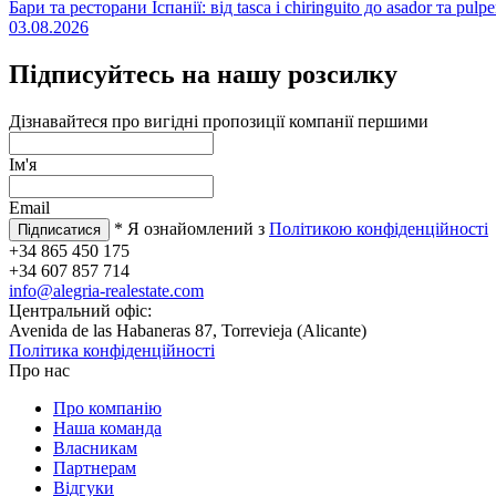
Бари та ресторани Іспанії: від tasca і chiringuito до asador та pulpe
03.08.2026
Підписуйтесь на нашу розсилку
Дізнавайтеся про вигідні пропозиції компанії першими
Ім'я
Email
* Я ознайомлений з
Політикою конфіденційності
+34 865 450 175
+34 607 857 714
info@alegria-realestate.com
Центральний офіс:
Avenida de las Habaneras 87, Torrevieja (Alicante)
Політика конфіденційності
Про нас
Про компанію
Наша команда
Власникам
Партнерам
Відгуки