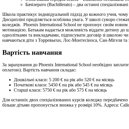
Бачілерато (Bachillerato) – два останні спеціалізован
Школа практикує індивідуальний підхід до кожного учня, чому б
Дисципліні приділяється особлива увага. У школі суворо стежа
коледжів.
Phoenix International School не пропонує своїм нов
мотивацією. Батькам надається можливість віддати дитину до ш
однолітками та викладачами, підписувати договір зі школою чи 
навчаються діти з Торревьехи, Лос-Монтесіноса, Сан-Мігеля та
Вартість навчання
За зарахування до Phoenix International School необхідно запл
оплатою). Вартість навчання складає:
Дошкільні класи: 5 200 € на рік або 520 € на місяць
Початкові класи: 5450 € на рік або 545 € на місяць
Старші класи: 5750 € на рік або 575 € на місяць
Для останніх двох спеціалізованих курсів коледжу передбачено
більше дітьми пропонується знижка у розмірі 10%. Адреса: Calle A