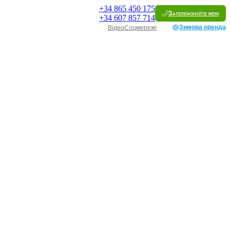
+34
865 450 175
Зателефонуйте мені
+34
607 857 714
Зимова оренда
Відео
Соцмережі