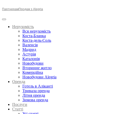
Партнерам
Продаж з Alegria
Нерухомість
Вся нерухомість
Коста-Бланка
Коста-дель-Соль
Валенсія
Мадрид
Астурія
Каталонія
Новобудови
Вторинне житло
Комерційна
Новобудови Alegria
Оренда
Готель в Аліканті
Тривала оренда
Літня оренда
Зимова оренда
Послуги
Статті
Усі статті