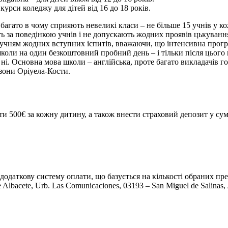
і курси коледжу для дітей від 16 до 18 років.
агато в чому сприяють невеликі класи – не більше 15 учнів у ко
ть за поведінкою учнів і не допускають жодних проявів цькуванн
им учням жодних вступних іспитів, вважаючи, що інтенсивна про
коли на один безкоштовний пробний день – і тільки після цього 
ні. Основна мова школи – англійська, проте багато викладачів г
 зони Оріуела-Кости.
атити 500€ за кожну дитину, а також внести страховий депозит у 
 додаткову систему оплати, що базується на кількості обраних п
lbacete, Urb. Las Comunicaciones, 03193 – San Miguel de Salinas, 