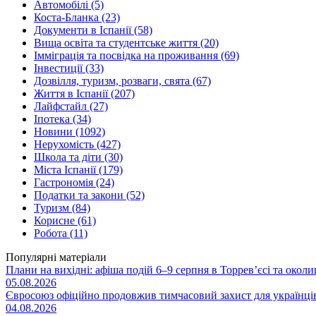
Автомобілі (5)
Коста-Бланка (23)
Документи в Іспанії (58)
Вища освіта та студентське життя (20)
Імміграція та посвідка на проживання (69)
Інвестиції (33)
Дозвілля, туризм, розваги, свята (67)
Життя в Іспанії (207)
Лайфстайл (27)
Іпотека (34)
Новини (1092)
Нерухомість (427)
Школа та діти (30)
Міста Іспанії (179)
Гастрономія (24)
Податки та закони (52)
Туризм (84)
Корисне (61)
Робота (11)
Популярні матеріали
Плани на вихідні: афіша подій 6–9 серпня в Торрев’єсі та околи
05.08.2026
Євросоюз офіційно продовжив тимчасовий захист для українців
04.08.2026