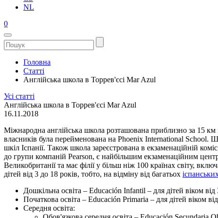
NL
0
Головна
Статті
Англійська школа в Торрев'єсі Mar Azul
Усі статті
Англійська школа в Торрев'єсі Mar Azul
16.11.2018
Міжнародна англійська школа розташована приблизно за 15 км від
власників була перейменована на Phoenix International School.
шкіл Іспанії. Також школа зареєстрована в екзаменаційній комісі
до групи компаній Pearson, є найбільшим екзаменаційним центро
Великобританії та має філії у більш ніж 100 країнах світу, вклю
дітей від 3 до 18 років, тобто, на відміну від багатьох
іспанськи
Дошкільна освіта – Educación Infantil – для дітей віком від 
Початкова освіта – Educación Primaria – для дітей віком від
Середня освіта:
Обов'язкова середня освіта – Educación Secundaria Obl