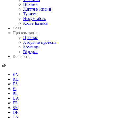
Новини
Життя в Іспанії
Туризм
Нерухомість
Коста-Бланка
FAQ
Про компанію
Про нас
Історія та проекти
Команда
Відгуки
Контакти
uk
EN
RU
ES
FI
PL
UA
FR
SE
DE
CS