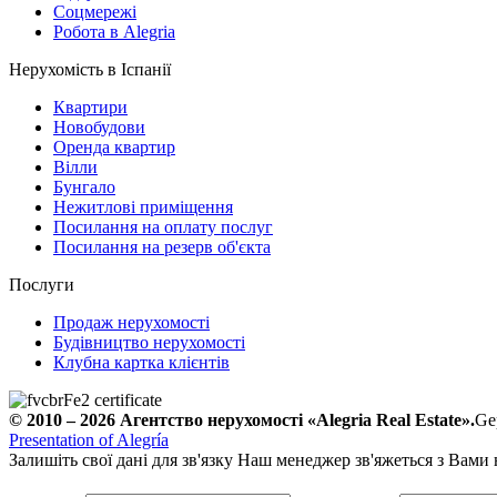
Соцмережі
Робота в Alegria
Нерухомість в Іспанії
Квартири
Новобудови
Оренда квартир
Вілли
Бунгало
Нежитлові приміщення
Посилання на оплату послуг
Посилання на резерв об'єкта
Послуги
Продаж нерухомості
Будівництво нерухомості
Клубна картка клієнтів
© 2010 – 2026
Агентство нерухомості
«Alegria Real Estate».
Ge
Presentation of Alegría
Залишіть свої дані для зв'язку
Наш менеджер зв'яжеться з Вами