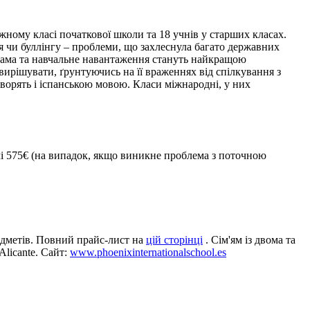
жному класі початкової школи та 18 учнів у старших класах.
я чи буллінгу – проблеми, що захлеснула багато державних
грама та навчальне навантаження стануть найкращою
вирішувати, ґрунтуючись на її враженнях від спілкування з
оворять і іспанською мовою. Класи міжнародні, у них
сумі 575€ (на випадок, якщо виникне проблема з поточною
редметів. Повний прайс-лист на
цій сторінці
. Сім'ям із двома та
Alicante. Сайт:
www.phoenixinternationalschool.es