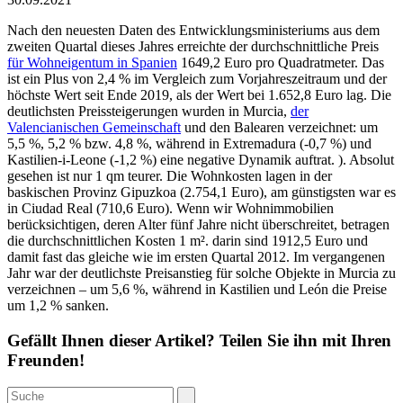
Nach den neuesten Daten des Entwicklungsministeriums aus dem
zweiten Quartal dieses Jahres erreichte der durchschnittliche Preis
für Wohneigentum in Spanien
1649,2 Euro pro Quadratmeter. Das
ist ein Plus von 2,4 % im Vergleich zum Vorjahreszeitraum und der
höchste Wert seit Ende 2019, als der Wert bei 1.652,8 Euro lag. Die
deutlichsten Preissteigerungen wurden in Murcia,
der
Valencianischen Gemeinschaft
und den Balearen verzeichnet: um
5,5 %, 5,2 % bzw. 4,8 %, während in Extremadura (-0,7 %) und
Kastilien-i-Leone (-1,2 %) eine negative Dynamik auftrat. ). Absolut
gesehen ist nur 1 qm teurer. Die Wohnkosten lagen in der
baskischen Provinz Gipuzkoa (2.754,1 Euro), am günstigsten war es
in Ciudad Real (710,6 Euro). Wenn wir Wohnimmobilien
berücksichtigen, deren Alter fünf Jahre nicht überschreitet, betragen
die durchschnittlichen Kosten 1 m². darin sind 1912,5 Euro und
damit fast das gleiche wie im ersten Quartal 2012. Im vergangenen
Jahr war der deutlichste Preisanstieg für solche Objekte in Murcia zu
verzeichnen – um 5,6 %, während in Kastilien und León die Preise
um 1,2 % sanken.
Gefällt Ihnen dieser Artikel? Teilen Sie ihn mit Ihren
Freunden!