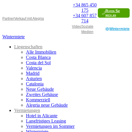
+34
865 450
175
Rufen Sie
+34
607 857
mich an
Partner
Verkauf mit Alegria
714
Video
Soziale
Wintermiete
Medien
Wintermiete
Liegenschaften
Alle Immobilien
Costa Blanca
Costa del Sol
Valencia
Madrid
Asturien
Catalonia
Neue Gebäude
Zweites Gehäuse
Kommerziell
Alegria neue Gebäude
Vermietungen
Hotel in Alicante
Langfristiges Leasing
Vermietungen im Sommer
Wintermiete