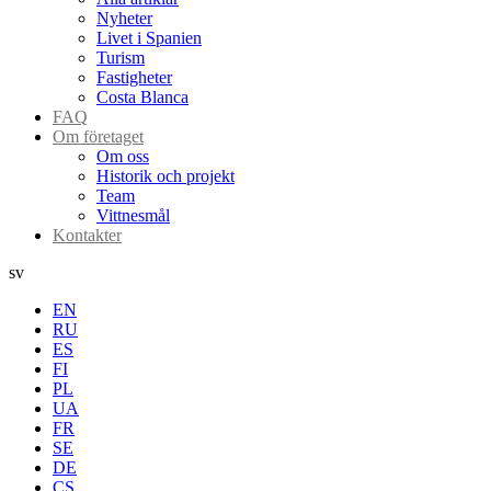
Nyheter
Livet i Spanien
Turism
Fastigheter
Costa Blanca
FAQ
Om företaget
Om oss
Historik och projekt
Team
Vittnesmål
Kontakter
sv
EN
RU
ES
FI
PL
UA
FR
SE
DE
CS