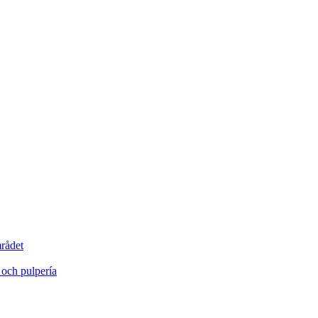
rådet
r och pulpería