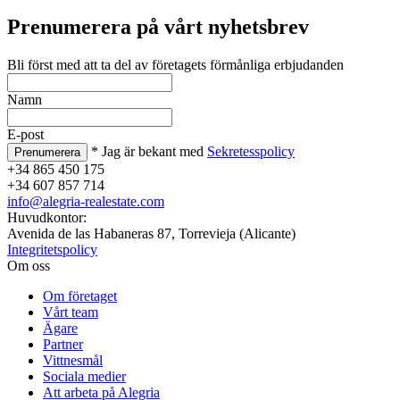
Prenumerera på vårt nyhetsbrev
Bli först med att ta del av företagets förmånliga erbjudanden
Namn
E-post
* Jag är bekant med
Sekretesspolicy
+34 865 450 175
+34 607 857 714
info@alegria-realestate.com
Huvudkontor:
Avenida de las Habaneras 87, Torrevieja (Alicante)
Integritetspolicy
Om oss
Om företaget
Vårt team
Ägare
Partner
Vittnesmål
Sociala medier
Att arbeta på Alegria