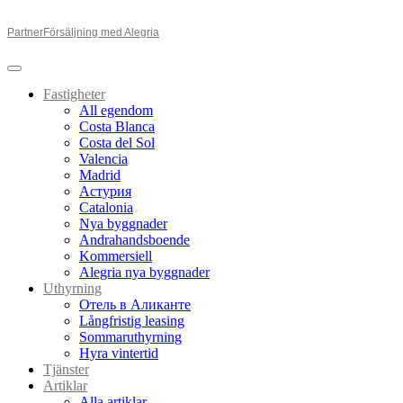
Partner
Försäljning med Alegria
Fastigheter
All egendom
Costa Blanca
Costa del Sol
Valencia
Madrid
Астурия
Catalonia
Nya byggnader
Andrahandsboende
Kommersiell
Alegria nya byggnader
Uthyrning
Отель в Аликанте
Långfristig leasing
Sommaruthyrning
Hyra vintertid
Tjänster
Artiklar
Alla artiklar