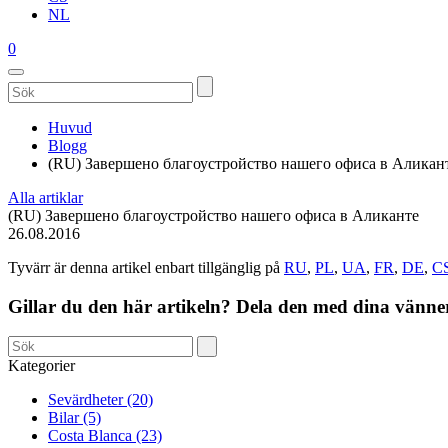
NL
0
Huvud
Blogg
(RU) Завершено благоустройство нашего офиса в Аликан
Alla artiklar
(RU) Завершено благоустройство нашего офиса в Аликанте
26.08.2016
Tyvärr är denna artikel enbart tillgänglig på
RU
,
PL
,
UA
,
FR
,
DE
,
C
Gillar du den här artikeln? Dela den med dina vänne
Kategorier
Sevärdheter (20)
Bilar (5)
Costa Blanca (23)