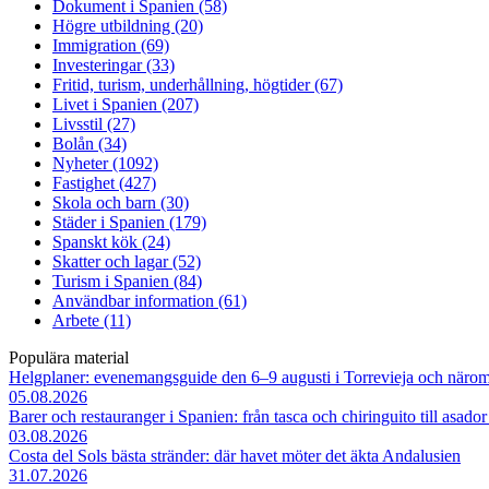
Dokument i Spanien (58)
Högre utbildning (20)
Immigration (69)
Investeringar (33)
Fritid, turism, underhållning, högtider (67)
Livet i Spanien (207)
Livsstil (27)
Bolån (34)
Nyheter (1092)
Fastighet (427)
Skola och barn (30)
Städer i Spanien (179)
Spanskt kök (24)
Skatter och lagar (52)
Turism i Spanien (84)
Användbar information (61)
Arbete (11)
Populära material
Helgplaner: evenemangsguide den 6–9 augusti i Torrevieja och närom
05.08.2026
Barer och restauranger i Spanien: från tasca och chiringuito till asado
03.08.2026
Costa del Sols bästa stränder: där havet möter det äkta Andalusien
31.07.2026