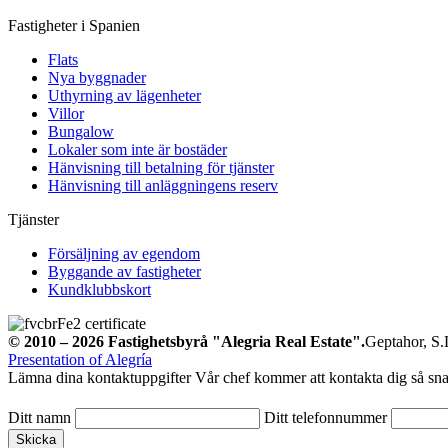
Fastigheter i Spanien
Flats
Nya byggnader
Uthyrning av lägenheter
Villor
Bungalow
Lokaler som inte är bostäder
Hänvisning till betalning för tjänster
Hänvisning till anläggningens reserv
Tjänster
Försäljning av egendom
Byggande av fastigheter
Kundklubbskort
© 2010 – 2026
Fastighetsbyrå
"Alegria Real Estate".
Geptahor, S.L
Presentation of Alegría
Lämna dina kontaktuppgifter
Vår chef kommer att kontakta dig så sna
Ditt namn
Ditt telefonnummer