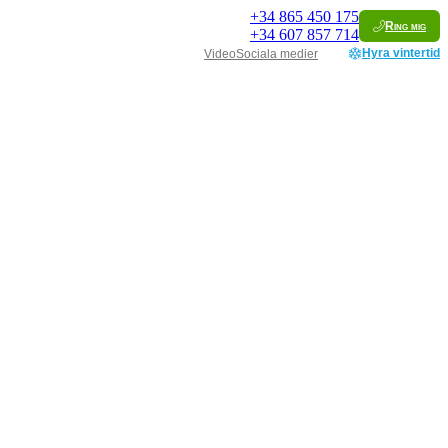
+34
865 450 175
Ring mig
+34
607 857 714
Hyra vintertid
Video
Sociala medier