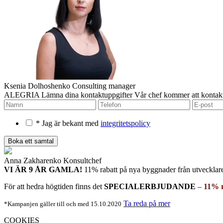
Ksenia Dolhoshenko
Consulting manager
ALEGRIA
Lämna dina kontaktuppgifter
Vår chef kommer att kontakt
* Jag är bekant med
integritetspolicy
Anna Zakharenko
Konsultchef
VI ÄR 9 ÅR GAMLA!
11% rabatt på nya byggnader
från utvecklar
För att hedra högtiden finns det
SPECIALERBJUDANDE
–
11% r
Ta reda på mer
*Kampanjen gäller till och med 15.10.2020
COOKIES