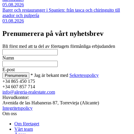
05.08.2026
Barer och restauranger i Spanien: från tasca och chiringuito till
asador och pulpería
03.08.2026
Prenumerera på vårt nyhetsbrev
Bli först med att ta del av företagets förmånliga erbjudanden
Namn
E-post
* Jag är bekant med
Sekretesspolicy
+34 865 450 175
+34 607 857 714
info@alegria-realestate.com
Huvudkontor:
Avenida de las Habaneras 87, Torrevieja (Alicante)
Integritetspolicy
Om oss
Om företaget
Vårt team