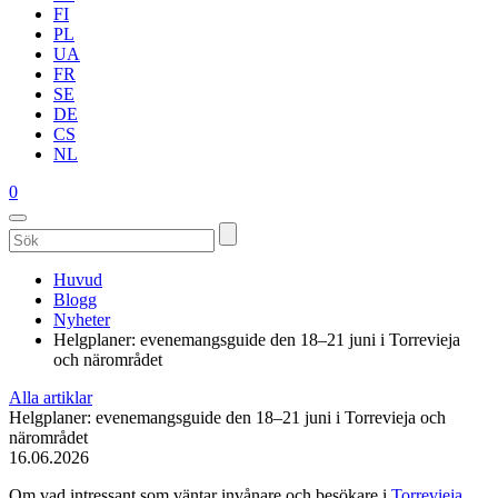
FI
PL
UA
FR
SE
DE
CS
NL
0
Huvud
Blogg
Nyheter
Helgplaner: evenemangsguide den 18–21 juni i Torrevieja
och närområdet
Alla artiklar
Helgplaner: evenemangsguide den 18–21 juni i Torrevieja och
närområdet
16.06.2026
Om vad intressant som väntar invånare och besökare i
Torrevieja