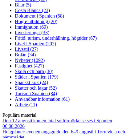
Bilar (5)
Costa Blanca (23)
Dokument i Spanien (58)
Högre utbildning (20)
Immigration (69)
Investeringar (33)
Fritid, turism, underhållning, högtider (67)
Livet i Spanien (207)
Livsstil (27)
Bolån (34)
Nyheter (1092)
Fastighet (427)
Skola och barn (30)
Städer i Spanien (179)
Spanskt kök (24)
Skatter och lagar (52)
Turism i Spanien (84)
Användbar information (61)
Arbete (11)
Populära material
Den 12 augusti kan en total solförmörkelse ses i Spanien
06.08.2026
Helgplaner: evenemangsguide den 6–9 augusti i Torrevieja och
närområdet