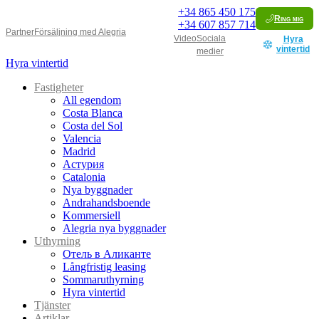
+34
865 450 175
Ring mig
+34
607 857 714
Partner
Försäljning med Alegria
Video
Sociala
Hyra
vintertid
medier
Hyra vintertid
Fastigheter
All egendom
Costa Blanca
Costa del Sol
Valencia
Madrid
Астурия
Catalonia
Nya byggnader
Andrahandsboende
Kommersiell
Alegria nya byggnader
Uthyrning
Отель в Аликанте
Långfristig leasing
Sommaruthyrning
Hyra vintertid
Tjänster
Artiklar