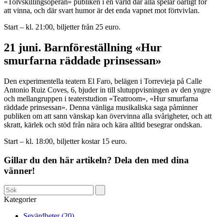
«Tolvskillingsoperan» publiken i en värld där alla spelar oärligt för
att vinna, och där svart humor är det enda vapnet mot förtvivlan.
Start – kl. 21:00, biljetter från 25 euro.
21 juni. Barnföreställning «Hur
smurfarna räddade prinsessan»
Den experimentella teatern El Faro, belägen i Torrevieja på Calle
Antonio Ruiz Coves, 6, bjuder in till slutuppvisningen av den yngre
och mellangruppen i teaterstudion «Teatroom», «Hur smurfarna
räddade prinsessan». Denna vänliga musikaliska saga påminner
publiken om att sann vänskap kan övervinna alla svårigheter, och att
skratt, kärlek och stöd från nära och kära alltid besegrar ondskan.
Start – kl. 18:00, biljetter kostar 15 euro.
Gillar du den här artikeln? Dela den med dina
vänner!
Kategorier
Sevärdheter (20)