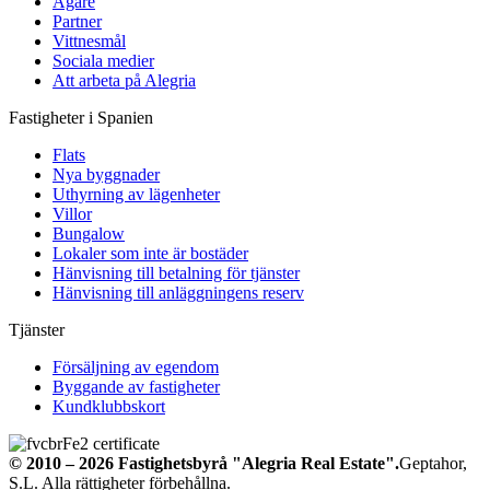
Ägare
Partner
Vittnesmål
Sociala medier
Att arbeta på Alegria
Fastigheter i Spanien
Flats
Nya byggnader
Uthyrning av lägenheter
Villor
Bungalow
Lokaler som inte är bostäder
Hänvisning till betalning för tjänster
Hänvisning till anläggningens reserv
Tjänster
Försäljning av egendom
Byggande av fastigheter
Kundklubbskort
© 2010 – 2026
Fastighetsbyrå
"Alegria Real Estate".
Geptahor,
S.L. Alla rättigheter förbehållna.