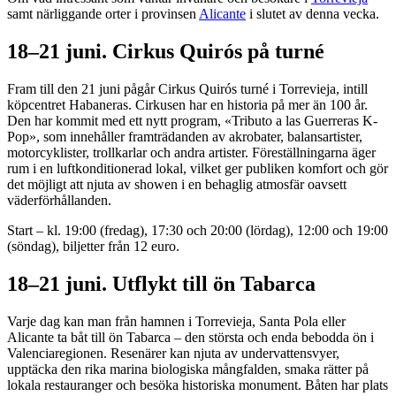
samt närliggande orter i provinsen
Alicante
i slutet av denna vecka.
18–21 juni. Cirkus Quirós på turné
Fram till den 21 juni pågår Cirkus Quirós turné i Torrevieja, intill
köpcentret Habaneras. Cirkusen har en historia på mer än 100 år.
Den har kommit med ett nytt program, «Tributo a las Guerreras K-
Pop», som innehåller framträdanden av akrobater, balansartister,
motorcyklister, trollkarlar och andra artister. Föreställningarna äger
rum i en luftkonditionerad lokal, vilket ger publiken komfort och gör
det möjligt att njuta av showen i en behaglig atmosfär oavsett
väderförhållanden.
Start – kl. 19:00 (fredag), 17:30 och 20:00 (lördag), 12:00 och 19:00
(söndag), biljetter från 12 euro.
18–21 juni. Utflykt till ön Tabarca
Varje dag kan man från hamnen i Torrevieja, Santa Pola eller
Alicante ta båt till ön Tabarca – den största och enda bebodda ön i
Valenciaregionen. Resenärer kan njuta av undervattensvyer,
upptäcka den rika marina biologiska mångfalden, smaka rätter på
lokala restauranger och besöka historiska monument. Båten har plats