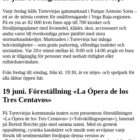
Varje fredag hålls Torreviejas gatumarknad i Parque Antonio Soria –
ett av de största centren för småföretagande i Vega Baja-regionen.
På en yta av 82 000 kvm finns upp till 700 kiosker och
försäljningsplatser med livsmedel, kläder, skor, accessoarer och
andra varor till överkomliga priser jämfört med stora
stormarknadskedjor. Marknaden i Torrevieja har många
bekvämligheter – som gratis parkering, offentliga toaletter och
taxistation. Var 20:e minut mellan kl. 8:00 och 14:00 avgår en buss
som är tillgänglig för personer med nedsatt rörlighet eller
rullstolsanvändare.
Från fredag till söndag, från kl. 19:30, är en nöjes- och spelpark för
alla åldrar öppen här.
19 juni. Föreställning «La Ópera de los
Tres Centavos»
På Torreviejas kommunala teaters scen presenteras föreställningen
«La Ópera de los Tres Centavos» («Tolvskillingsoperan»), baserad
på Bertolt Brechts pjäs med samma namn. Med en grotesk
uppsättning, cyniska karaktärer och musik som avväpnar varje
försök till sentimentalitet fördjupar denna version av