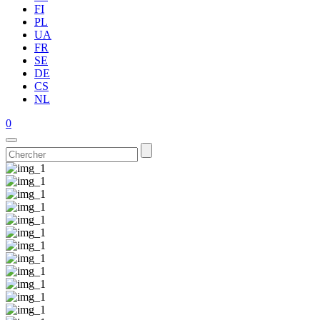
FI
PL
UA
FR
SE
DE
CS
NL
0