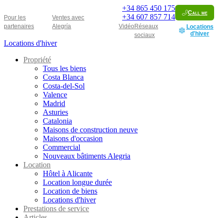
+34
865 450 175
Call me
+34
607 857 714
Pour les
Ventes avec
partenaires
Alegría
Vidéo
Réseaux
Locations
d'hiver
sociaux
Locations d'hiver
Propriété
Tous les biens
Costa Blanca
Costa-del-Sol
Valence
Madrid
Asturies
Catalonia
Maisons de construction neuve
Maisons d'occasion
Commercial
Nouveaux bâtiments Alegria
Location
Hôtel à Alicante
Location longue durée
Location de biens
Locations d'hiver
Prestations de service
Articles