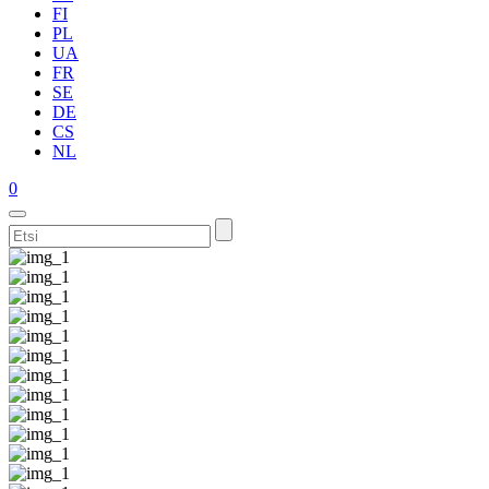
FI
PL
UA
FR
SE
DE
CS
NL
0