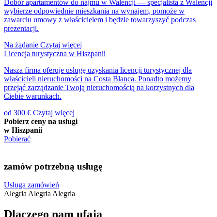
Dobór apartamentów do najmu w Walencji — specjalista z Walencji
wybierze odpowiednie mieszkania na wynajem, pomoże w
zawarciu umowy z właścicielem i będzie towarzyszyć podczas
prezentacji.
Na żądanie
Czytaj więcej
Licencja turystyczna w Hiszpanii
Nasza firma oferuje usługę uzyskania licencji turystycznej dla
właścicieli nieruchomości na Costa Blanca. Ponadto możemy
przejąć zarządzanie Twoją nieruchomością na korzystnych dla
Ciebie warunkach.
od 300 €
Czytaj więcej
Pobierz ceny na usługi
w Hiszpanii
Pobierać
zamów potrzebną usługę
Usługa zamówień
Alegria
Alegria
Alegria
Dlaczego nam ufają