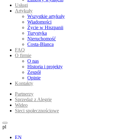
Usługi
Artykuły
Wszystkie artykuły
Wiadomości
Życie w Hiszpanii
Turystyka
Nieruchomość
Costa-Blanca
FAQ
O firmie
O nas
Historia i projekty
Zespół
Opinie
Kontakty
Partnerzy
Sprzedaż z Alegrię
Wideo
Sieci społecznościowe
pl
EN