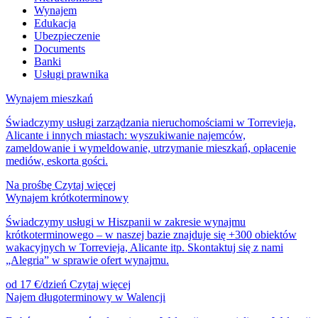
Wynajem
Edukacja
Ubezpieczenie
Documents
Banki
Usługi prawnika
Wynajem mieszkań
Świadczymy usługi zarządzania nieruchomościami w Torrevieja,
Alicante i innych miastach: wyszukiwanie najemców,
zameldowanie i wymeldowanie, utrzymanie mieszkań, opłacenie
mediów, eskorta gości.
Na prośbę
Czytaj więcej
Wynajem krótkoterminowy
Świadczymy usługi w Hiszpanii w zakresie wynajmu
krótkoterminowego – w naszej bazie znajduje się +300 obiektów
wakacyjnych w Torrevieja, Alicante itp. Skontaktuj się z nami
„Alegria” w sprawie ofert wynajmu.
od 17 €/dzień
Czytaj więcej
Najem długoterminowy w Walencji