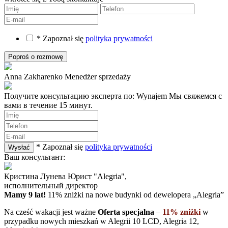
* Zapoznał się
polityka prywatności
Anna Zakharenko
Menedżer sprzedaży
Получите консультацию эксперта по: Wynajem
Мы свяжемся с
вами в течение 15 минут.
* Zapoznał się
polityka prywatności
Ваш консультант:
Кристина Лунева
Юрист "Alegria",
исполнительный директор
Mamy 9 lat!
11% zniżki na nowe budynki
od dewelopera „Alegria”
Na cześć wakacji jest ważne
Oferta specjalna
–
11% zniżki
w
przypadku nowych mieszkań w Alegrii 10 LCD, Alegria 12,