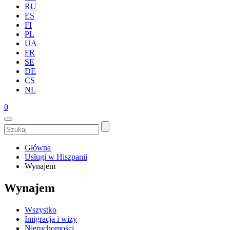
RU
ES
FI
PL
UA
FR
SE
DE
CS
NL
0
Główna
Usługi w Hiszpanii
Wynajem
Wynajem
Wszystko
Imigracja i wizy
Nieruchomości