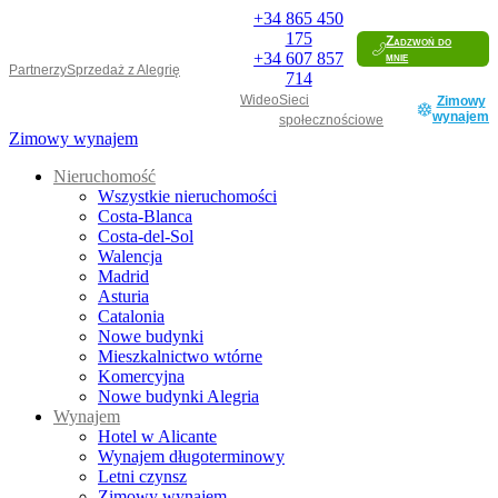
+34
865 450
175
Zadzwoń do
+34
607 857
mnie
Partnerzy
Sprzedaż z Alegrię
714
Wideo
Sieci
Zimowy
wynajem
społecznościowe
Zimowy wynajem
Nieruchomość
Wszystkie nieruchomości
Costa-Blanca
Costa-del-Sol
Walencja
Madrid
Asturia
Catalonia
Nowe budynki
Mieszkalnictwo wtórne
Komercyjna
Nowe budynki Alegria
Wynajem
Hotel w Alicante
Wynajem długoterminowy
Letni czynsz
Zimowy wynajem