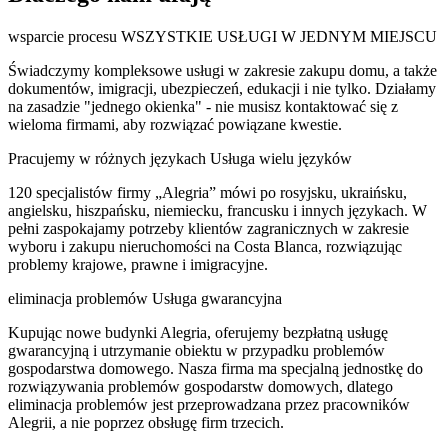
wsparcie procesu
WSZYSTKIE USŁUGI W JEDNYM MIEJSCU
Świadczymy kompleksowe usługi w zakresie zakupu domu, a także
dokumentów, imigracji, ubezpieczeń, edukacji i nie tylko. Działamy
na zasadzie "jednego okienka" - nie musisz kontaktować się z
wieloma firmami, aby rozwiązać powiązane kwestie.
Pracujemy w różnych językach
Usługa wielu języków
120 specjalistów firmy „Alegria” mówi po rosyjsku, ukraińsku,
angielsku, hiszpańsku, niemiecku, francusku i innych językach. W
pełni zaspokajamy potrzeby klientów zagranicznych w zakresie
wyboru i zakupu nieruchomości na Costa Blanca, rozwiązując
problemy krajowe, prawne i imigracyjne.
eliminacja problemów
Usługa gwarancyjna
Kupując nowe budynki Alegria, oferujemy bezpłatną usługę
gwarancyjną i utrzymanie obiektu w przypadku problemów
gospodarstwa domowego. Nasza firma ma specjalną jednostkę do
rozwiązywania problemów gospodarstw domowych, dlatego
eliminacja problemów jest przeprowadzana przez pracowników
Alegrii, a nie poprzez obsługę firm trzecich.