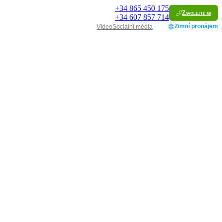
+34
865 450 175
Zavolejte mi
+34
607 857 714
Zimní pronájem
Video
Sociální média