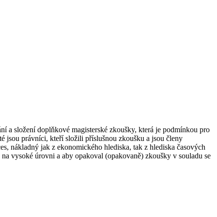
ní a složení doplňkové magisterské zkoušky, která je podmínkou pro
é jsou právníci, kteří složili příslušnou zkoušku a jsou členy
ces, nákladný jak z ekonomického hlediska, tak z hlediska časových
inu na vysoké úrovni a aby opakoval (opakovaně) zkoušky v souladu se