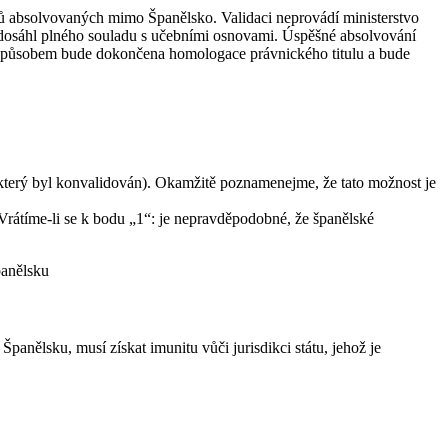
ů absolvovaných mimo Španělsko. Validaci neprovádí ministerstvo
by dosáhl plného souladu s učebními osnovami. Úspěšné absolvování
 způsobem bude dokončena homologace právnického titulu a bude
 který byl konvalidován). Okamžitě poznamenejme, že tato možnost je
 Vrátíme-li se k bodu „1“: je nepravděpodobné, že španělské
panělsku, musí získat imunitu vůči jurisdikci státu, jehož je