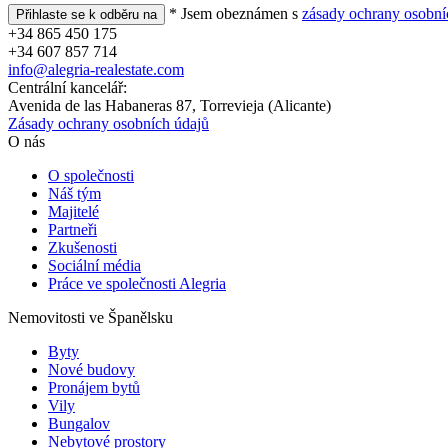
* Jsem obeznámen s
zásady ochrany osobní
+34 865 450 175
+34 607 857 714
info@alegria-realestate.com
Centrální kancelář:
Avenida de las Habaneras 87, Torrevieja (Alicante)
Zásady ochrany osobních údajů
O nás
O společnosti
Náš tým
Majitelé
Partneři
Zkušenosti
Sociální média
Práce ve společnosti Alegria
Nemovitosti ve Španělsku
Byty
Nové budovy
Pronájem bytů
Vily
Bungalov
Nebytové prostory