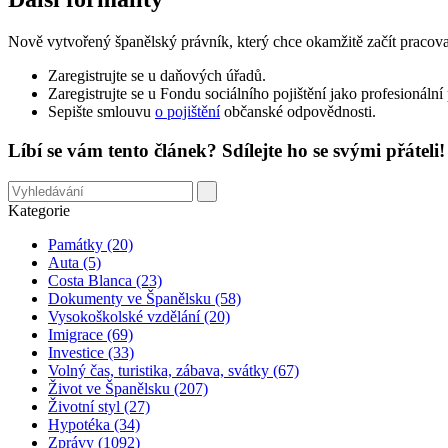
Nově vytvořený španělský právník, který chce okamžitě začít pracovat, 
Zaregistrujte se u daňových úřadů.
Zaregistrujte se u Fondu sociálního pojištění jako profesionál
Sepište smlouvu
o pojištění
občanské odpovědnosti.
Líbí se vám tento článek? Sdílejte ho se svými přáteli!
Kategorie
Památky (20)
Auta (5)
Costa Blanca (23)
Dokumenty ve Španělsku (58)
Vysokoškolské vzdělání (20)
Imigrace (69)
Investice (33)
Volný čas, turistika, zábava, svátky (67)
Život ve Španělsku (207)
Životní styl (27)
Hypotéka (34)
Zprávy (1092)