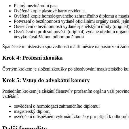
Platný mezinárodní pas.
Ověřená kopie plastové karty rezidenta.
Ověřená kopie homologovaného zahraničního diplomu a magis
Potvrzení o bezúhonnosti vydané oficiálními orgány země, jejím
Osvědčení o bezúhonnosti vydané španělskými úřady (originál)
Osvědčení o profesní pověsti (originál) vydané úředním orgáne
nevykonával žádnou odbornou činnost.
Španělské ministerstvo spravedlnosti má tři měsíce na posouzení žád
Krok 4: Profesní zkouška
Čtvrtým krokem je složení zkoušky po absolvování magisterského kurz
Krok 5: Vstup do advokátní komory
Posledním krokem je získání členství v profesním orgánu vaší provinc
vzdělání:
osvědčení o homologaci zahraničního diplomu;
magisterský diplom;
osvědčení o úspěšném vykonání zkoušky pro přijetí k odborné č
Další formality