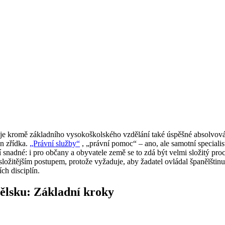
uje kromě základního vysokoškolského vzdělání také úspěšné absolvová
en zřídka.
„Právní služby“
, „právní pomoc“ – ano, ale samotní specialist
snadné: i pro občany a obyvatele země se to zdá být velmi složitý pro
 složitějším postupem, protože vyžaduje, aby žadatel ovládal španělšt
ch disciplín.
ělsku: Základní kroky