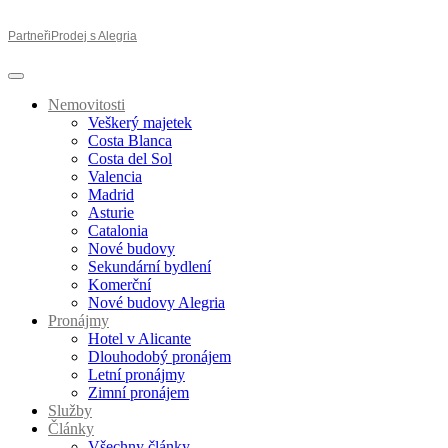
Partneři
Prodej s Alegria
Nemovitosti
Veškerý majetek
Costa Blanca
Costa del Sol
Valencia
Madrid
Asturie
Catalonia
Nové budovy
Sekundární bydlení
Komerční
Nové budovy Alegria
Pronájmy
Hotel v Alicante
Dlouhodobý pronájem
Letní pronájmy
Zimní pronájem
Služby
Články
Všechny články