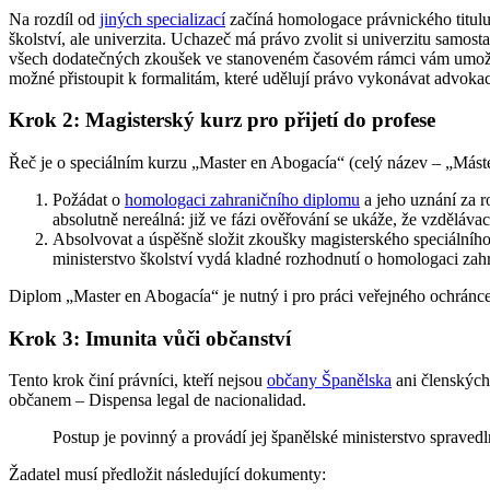
Na rozdíl od
jiných specializací
začíná homologace právnického titul
školství, ale univerzita. Uchazeč má právo zvolit si univerzitu samo
všech dodatečných zkoušek ve stanoveném časovém rámci vám umožní
možné přistoupit k formalitám, které udělují právo vykonávat advokaci
Krok 2: Magisterský kurz pro přijetí do profese
Řeč je o speciálním kurzu „Master en Abogacía“ (celý název – „Mást
Požádat o
homologaci zahraničního diplomu
a jeho uznání za r
absolutně nereálná: již ve fázi ověřování se ukáže, že vzděláv
Absolvovat a úspěšně složit zkoušky magisterského speciálního 
ministerstvo školství vydá kladné rozhodnutí o homologaci zah
Diplom „Master en Abogacía“ je nutný i pro práci veřejného ochránce 
Krok 3: Imunita vůči občanství
Tento krok činí právníci, kteří nejsou
občany Španělska
ani členských 
občanem – Dispensa legal de nacionalidad.
Postup je povinný a provádí jej španělské ministerstvo spravedl
Žadatel musí předložit následující dokumenty: