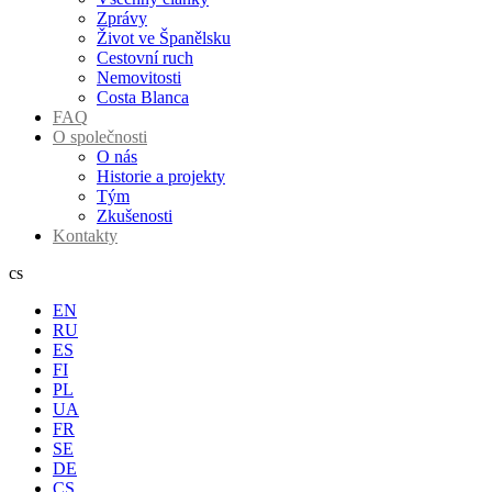
Zprávy
Život ve Španělsku
Cestovní ruch
Nemovitosti
Costa Blanca
FAQ
O společnosti
O nás
Historie a projekty
Tým
Zkušenosti
Kontakty
cs
EN
RU
ES
FI
PL
UA
FR
SE
DE
CS