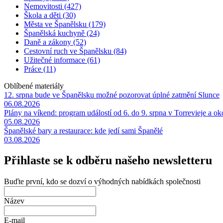
Nemovitosti (427)
Škola a děti (30)
Města ve Španělsku (179)
Španělská kuchyně (24)
Daně a zákony (52)
Cestovní ruch ve Španělsku (84)
Užitečné informace (61)
Práce (11)
Oblíbené materiály
12. srpna bude ve Španělsku možné pozorovat úplné zatmění Slunce
06.08.2026
Plány na víkend: program událostí od 6. do 9. srpna v Torrevieje a ok
05.08.2026
Španělské bary a restaurace: kde jedí sami Španělé
03.08.2026
Přihlaste se k odběru našeho newsletteru
Buďte první, kdo se dozví o výhodných nabídkách společnosti
Název
E-mail