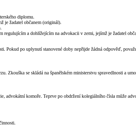
terského diplomu.
ž je žadatel občanem (originál).
.
m regulujícím a dohlížejícím na advokacii v zemi, jejímž je žadatel o
osti. Pokud po uplynutí stanovené doby nepřijde žádná odpověď, považu
u. Zkouška se skládá na španělském ministerstvu spravedlnosti a umož
ie, advokátní komoře. Teprve po obdržení kolegiálního čísla může advoká
innosti.