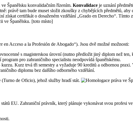
u ve Španělsku konvalidačním řízením.
Konvalidace
je uznání předmět
statně: právě tam bude muset složit zkoušky z chybějících předmětů, a
 získat certifikát o dosaženém vzdělání „Grado en Derecho“. Tímto
i ve Španělsku. [toto místo]
er en Acceso a la Profesión de Abogado“). Jsou dvě možné možnosti:
ovnocenné s magisterskou úrovní (nutno předložit jiný diplom než ten,
ací program pro zahraničního specialistu neodpovídá španělskému.
kurzu. Kurz trvá tři semestry a vyžaduje 90 kreditů a odbornou praxi.
raničního diplomu bez dalšího odborného vzdělání.
(Turno de Oficio), jehož služby hradí stát.
států EU. Zahraniční právník, který plánuje vykonávat svou profesi ve Š
nosti.