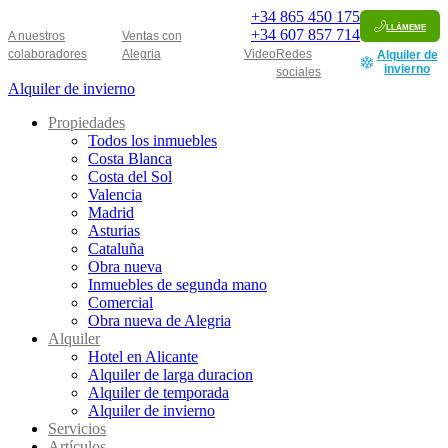
+34
865 450 175
llámeme
+34
607 857 714
A nuestros
Ventas con
colaboradores
Alegria
Video
Redes
Alquiler de
invierno
sociales
Alquiler de invierno
Propiedades
Todos los inmuebles
Costa Blanca
Costa del Sol
Valencia
Madrid
Asturias
Cataluña
Obra nueva
Inmuebles de segunda mano
Comercial
Obra nueva de Alegria
Alquiler
Hotel en Alicante
Alquiler de larga duracion
Alquiler de temporada
Alquiler de invierno
Servicios
Artículos