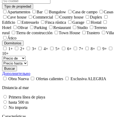
Tipo de propiedad
Apartamentos
Bar
Bungalow
Casa de campo
Casas
Cave house
Commercial
Country house
Duplex
Edificio
Entresuelo
Finca rústica
Garage
Hostal
Hotel
Olivar
Parking
Restaurant
Studio
Terreno
rural
Tierra de construcción
Town House
Trastero
Villa
Ático
Dormitorios
1+
2+
3+
4+
5+
6+
7+
8+
9+
10+
Buscar
Дополнительно
Obra Nueva
Ofertas calientes
Exclusiva ALEGRIA
Distancia al mar
Primera línea de playa
hasta 500 m
No importa
Características