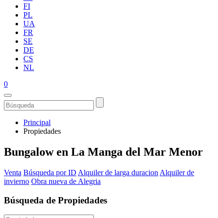
FI
PL
UA
FR
SE
DE
CS
NL
0
Principal
Propiedades
Bungalow en La Manga del Mar Menor
Venta
Búsqueda por ID
Alquiler de larga duracion
Alquiler de
invierno
Obra nueva de Alegria
Búsqueda de Propiedades