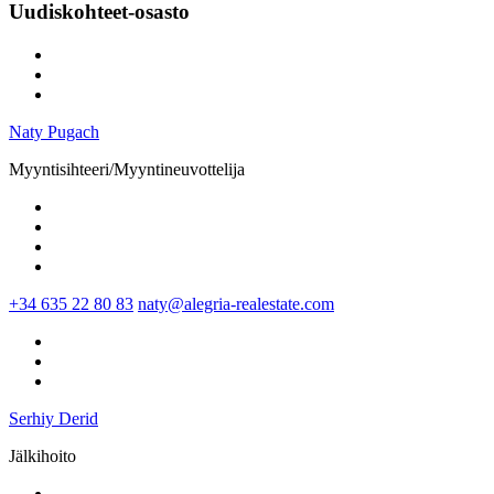
Uudiskohteet-osasto
Naty Pugach
Myyntisihteeri/Myyntineuvottelija
+34 635 22 80 83
naty@alegria-realestate.com
Serhiy Derid
Jälkihoito