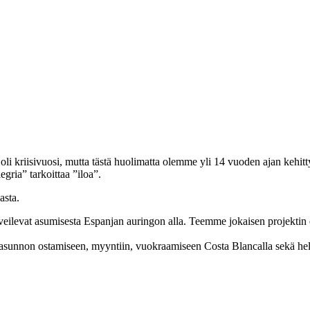
oli kriisivuosi, mutta tästä huolimatta olemme yli 14 vuoden ajan kehi
ria” tarkoittaa ”iloa”.
asta.
aaveilevat asumisesta Espanjan auringon alla. Teemme jokaisen projekti
 asunnon ostamiseen, myyntiin, vuokraamiseen Costa Blancalla sekä he