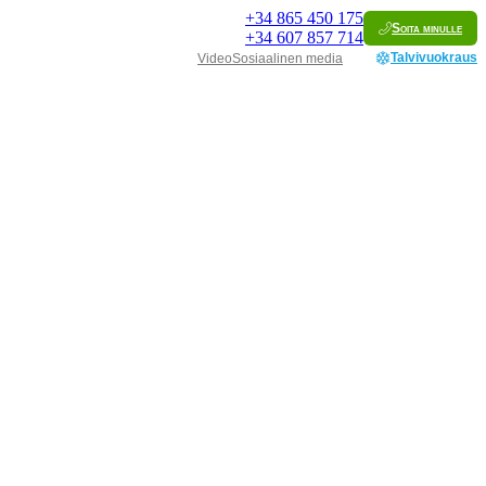
+34
865 450 175
Soita minulle
+34
607 857 714
Talvivuokraus
Video
Sosiaalinen media