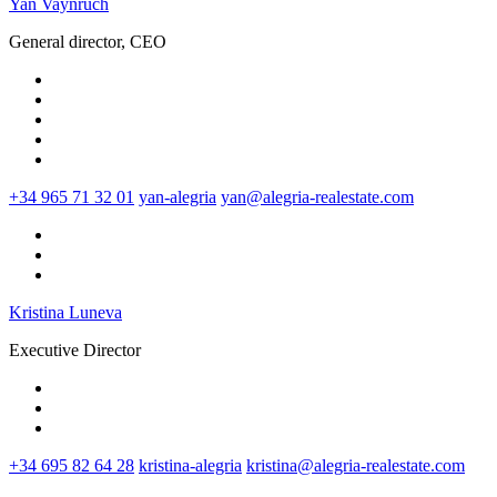
Yan Vaynruch
General director, CEO
+34 965 71 32 01
yan-alegria
yan@alegria-realestate.com
Kristina Luneva
Executive Director
+34 695 82 64 28
kristina-alegria
kristina@alegria-realestate.com