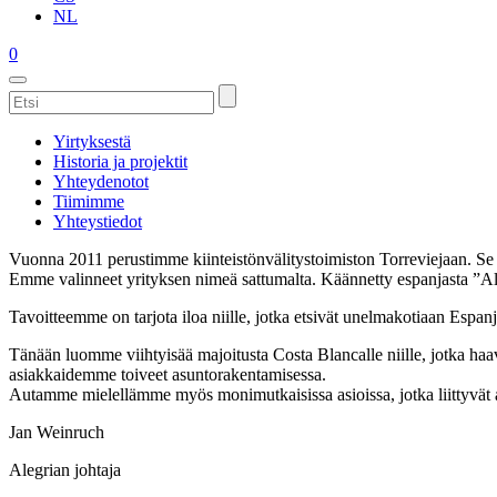
NL
0
Yirtyksestä
Historia ja projektit
Yhteydenotot
Tiimimme
Yhteystiedot
Vuonna 2011 perustimme kiinteistönvälitystoimiston Torreviejaan. Se 
Emme valinneet yrityksen nimeä sattumalta. Käännetty espanjasta ”Aleg
Tavoitteemme on tarjota iloa niille, jotka etsivät unelmakotiaan Espanj
Tänään luomme viihtyisää majoitusta Costa Blancalle niille, jotka h
asiakkaidemme toiveet asuntorakentamisessa.
Autamme mielellämme myös monimutkaisissa asioissa, jotka liittyvät
Jan Weinruch
Alegrian johtaja