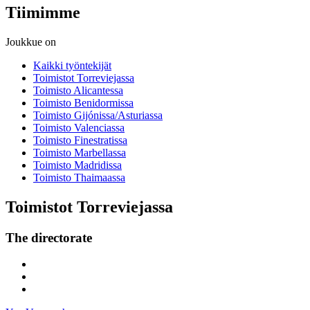
Tiimimme
Joukkue on
Kaikki työntekijät
Toimistot Torreviejassa
Toimisto Alicantessa
Toimisto Benidormissa
Toimisto Gijónissa/Asturiassa
Toimisto Valenciassa
Toimisto Finestratissa
Toimisto Marbellassa
Toimisto Madridissa
Toimisto Thaimaassa
Toimistot Torreviejassa
The directorate