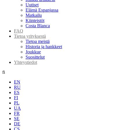
Uutiset
Elämä Espanjassa
Matkailu
Kiinteistöt
Costa Blanca
FAQ
Tietoa yrityksestä
Tietoa meistä
Historia ja hankkeet
Joukkue
Suosittelut
Yhteystiedot
fi
EN
RU
ES
FI
PL
UA
FR
SE
DE
CS