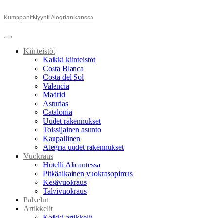
Kumppanit
Myynti Alegrian kanssa
Kiinteistöt
Kaikki kiinteistöt
Costa Blanca
Costa del Sol
Valencia
Madrid
Asturias
Catalonia
Uudet rakennukset
Toissijainen asunto
Kaupallinen
Alegria uudet rakennukset
Vuokraus
Hotelli Alicantessa
Pitkäaikainen vuokrasopimus
Kesävuokraus
Talvivuokraus
Palvelut
Artikkelit
Kaikki artikkelit