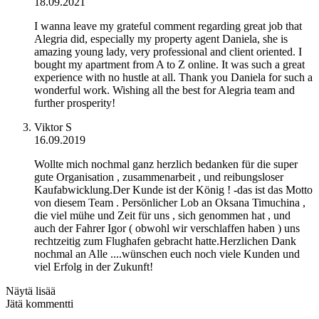
18.09.2021
I wanna leave my grateful comment regarding great job that
Alegria did, especially my property agent Daniela, she is
amazing young lady, very professional and client oriented. I
bought my apartment from A to Z online. It was such a great
experience with no hustle at all. Thank you Daniela for such a
wonderful work. Wishing all the best for Alegria team and
further prosperity!
Viktor S
16.09.2019
Wollte mich nochmal ganz herzlich bedanken für die super
gute Organisation , zusammenarbeit , und reibungsloser
Kaufabwicklung.Der Kunde ist der König ! -das ist das Motto
von diesem Team . Persönlicher Lob an Oksana Timuchina ,
die viel mühe und Zeit für uns , sich genommen hat , und
auch der Fahrer Igor ( obwohl wir verschlaffen haben ) uns
rechtzeitig zum Flughafen gebracht hatte.Herzlichen Dank
nochmal an Alle ....wünschen euch noch viele Kunden und
viel Erfolg in der Zukunft!
Näytä lisää
Jätä kommentti