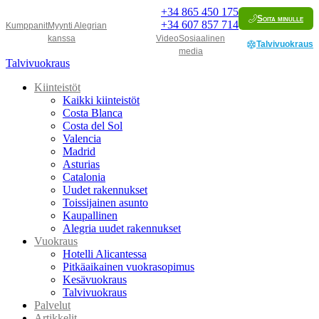
+34
865 450 175
Soita minulle
+34
607 857 714
Kumppanit
Myynti Alegrian
kanssa
Video
Sosiaalinen
Talvivuokraus
media
Talvivuokraus
Kiinteistöt
Kaikki kiinteistöt
Costa Blanca
Costa del Sol
Valencia
Madrid
Asturias
Catalonia
Uudet rakennukset
Toissijainen asunto
Kaupallinen
Alegria uudet rakennukset
Vuokraus
Hotelli Alicantessa
Pitkäaikainen vuokrasopimus
Kesävuokraus
Talvivuokraus
Palvelut
Artikkelit