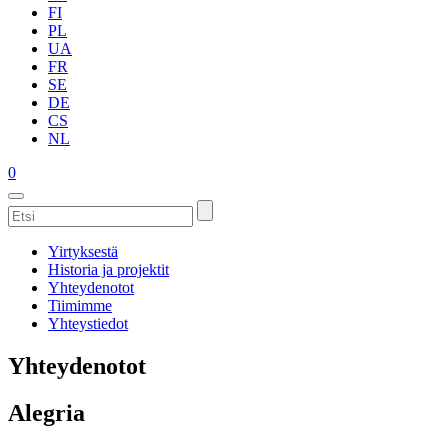
FI
PL
UA
FR
SE
DE
CS
NL
0
Yirtyksestä
Historia ja projektit
Yhteydenotot
Tiimimme
Yhteystiedot
Yhteydenotot
Alegria