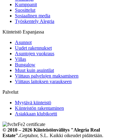
Kumppanit
Suosittelut
Sosiaalinen media
Työskentely Alegria
Kiinteistö Espanjassa
Asunnot
Uudet rakennukset
Asuntojen vuokraus
Villas
Bungalow
Muut kuin asuintilat
Viittaus palvelujen maksamiseen
Viittaus laitoksen varaukseen
Palvelut
Myytävä kiinteistö
Kiinteistön rakentaminen
Asiakkaan klubikortti
© 2010 – 2026
Kiinteistönvälitys
"Alegria Real
Estate".
Geptahor, S.L. Kaikki oikeudet pidätetään.