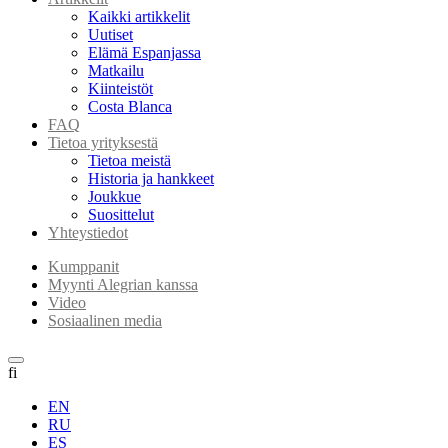
Kaikki artikkelit
Uutiset
Elämä Espanjassa
Matkailu
Kiinteistöt
Costa Blanca
FAQ
Tietoa yrityksestä
Tietoa meistä
Historia ja hankkeet
Joukkue
Suosittelut
Yhteystiedot
Kumppanit
Myynti Alegrian kanssa
Video
Sosiaalinen media
fi
EN
RU
ES