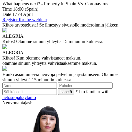
What happens next? - Property in Spain Vs. Coronavirus
Time
18:00
(Spain)
Date
17
of April
Register for the webinar
Kiitos arvostelusta!
Se ilmestyy sivustolle moderoinnin jälkeen.
ALEGRIA
Kiitos!
Otamme sinuun yhteyttä 15 minuutin kuluessa.
ALEGRIA
Kiitos!
Kun olemme vahvistaneet maksun,
otamme sinuun yhteyttä vahvistaaksemme maksun.
Hanki asiantuntevia neuvoja palvelun järjestämiseen.
Otamme
sinuun yhteyttä 15 minuutin kuluessa.
* I'm familiar with
tietosuojakäytäntö
Neuvonantajasi: