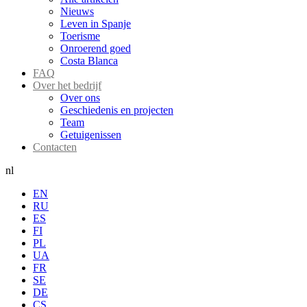
Nieuws
Leven in Spanje
Toerisme
Onroerend goed
Costa Blanca
FAQ
Over het bedrijf
Over ons
Geschiedenis en projecten
Team
Getuigenissen
Contacten
nl
EN
RU
ES
FI
PL
UA
FR
SE
DE
CS