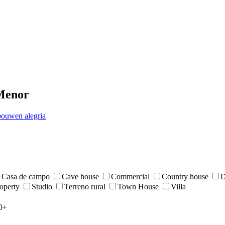
 Menor
ouwen alegria
Casa de campo
Cave house
Commercial
Country house
D
roperty
Studio
Terreno rural
Town House
Villa
0+