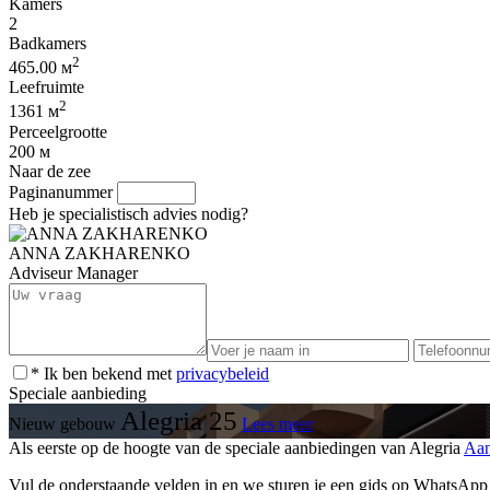
Kamers
2
Badkamers
2
465.00 м
Leefruimte
2
1361 м
Perceelgrootte
200 м
Naar de zee
Paginanummer
Heb je specialistisch advies nodig?
ANNA ZAKHARENKO
Adviseur Manager
* Ik ben bekend met
privacybeleid
Speciale aanbieding
Alegria 25
Nieuw gebouw
Lees meer
Als eerste op de hoogte van de speciale aanbiedingen van Alegria
Aan
Vul de onderstaande velden in en we sturen je een gids op WhatsApp