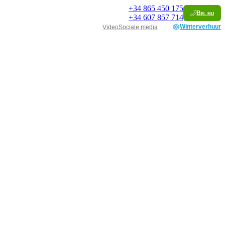
+34
865 450 175
Bel mij
+34
607 857 714
Winterverhuur
Video
Sociale media