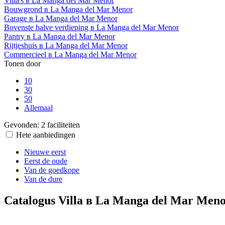
Villa's в La Manga del Mar Menor
Bouwgrond в La Manga del Mar Menor
Garage в La Manga del Mar Menor
Bovenste halve verdieping в La Manga del Mar Menor
Pantry в La Manga del Mar Menor
Rijtjeshuis в La Manga del Mar Menor
Commercieel в La Manga del Mar Menor
Tonen door
10
30
50
Allemaal
Gevonden:
2 faciliteiten
Hete aanbiedingen
Nieuwe eerst
Eerst de oude
Van de goedkope
Van de dure
Catalogus Villa в La Manga del Mar Men