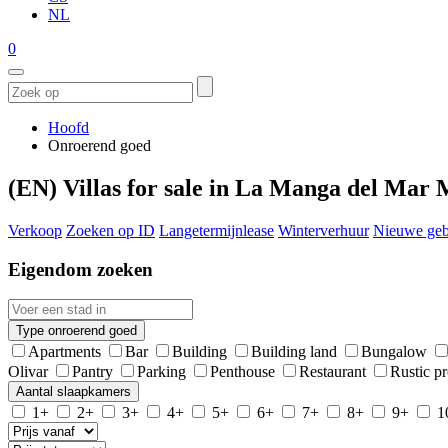
NL
0
Hoofd
Onroerend goed
(EN) Villas for sale in La Manga del Mar
Verkoop
Zoeken op ID
Langetermijnlease
Winterverhuur
Nieuwe geb
Eigendom zoeken
Type onroerend goed
Apartments
Bar
Building
Building land
Bungalow
Olivar
Pantry
Parking
Penthouse
Restaurant
Rustic p
Aantal slaapkamers
1+
2+
3+
4+
5+
6+
7+
8+
9+
1