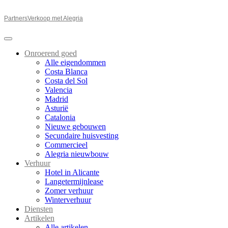
Partners
Verkoop met Alegria
Onroerend goed
Alle eigendommen
Costa Blanca
Costa del Sol
Valencia
Madrid
Asturië
Catalonia
Nieuwe gebouwen
Secundaire huisvesting
Commercieel
Alegria nieuwbouw
Verhuur
Hotel in Alicante
Langetermijnlease
Zomer verhuur
Winterverhuur
Diensten
Artikelen
Alle artikelen