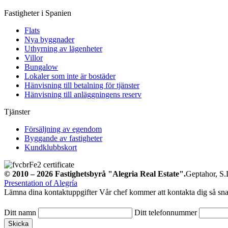
Fastigheter i Spanien
Flats
Nya byggnader
Uthyrning av lägenheter
Villor
Bungalow
Lokaler som inte är bostäder
Hänvisning till betalning för tjänster
Hänvisning till anläggningens reserv
Tjänster
Försäljning av egendom
Byggande av fastigheter
Kundklubbskort
© 2010 – 2026
Fastighetsbyrå
"Alegria Real Estate".
Geptahor, S.L
Presentation of Alegría
Lämna dina kontaktuppgifter
Vår chef kommer att kontakta dig så sna
Ditt namn
Ditt telefonnummer