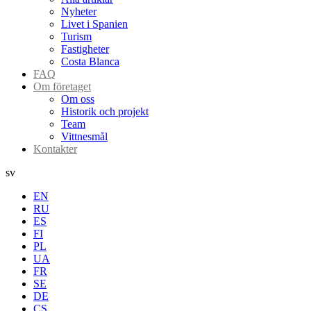
Nyheter
Livet i Spanien
Turism
Fastigheter
Costa Blanca
FAQ
Om företaget
Om oss
Historik och projekt
Team
Vittnesmål
Kontakter
sv
EN
RU
ES
FI
PL
UA
FR
SE
DE
CS