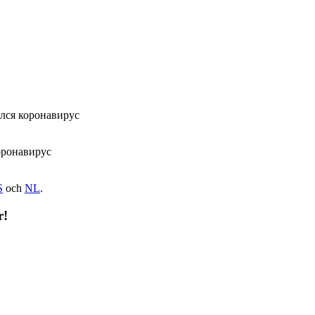
ался коронавирус
оронавирус
S
och
NL
.
r!