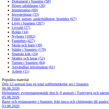
Dokument i Spanien (58)
Högre utbildning (20)
Immigration (69)
Investeringar (33)
Fritid, turism, underhållning, högtider (67)
Livet i Spanien (207)
Livsstil (27)
Bolån (34)
Nyheter (1092)
Fastighet (427)
Skola och barn (30)
Städer i Spanien (179)
Spanskt kök (24)
Skatter och lagar (52)
Turism i Spanien (84)
Användbar information (61)
Arbete (11)
Populära material
Den 12 augusti kan en total solförmörkelse ses i Spanien
06.08.2026
Helgplaner: evenemangsguide den 6–9 augusti i Torrevieja och närom
05.08.2026
Barer och restauranger i Spanien: från tasca och chiringuito till asado
03.08.2026