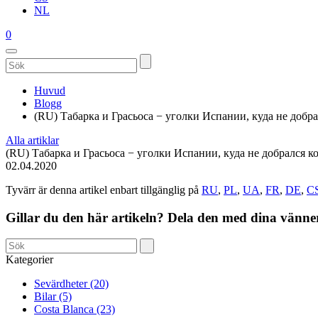
NL
0
Huvud
Blogg
(RU) Табарка и Грасьоса − уголки Испании, куда не добр
Alla artiklar
(RU) Табарка и Грасьоса − уголки Испании, куда не добрался к
02.04.2020
Tyvärr är denna artikel enbart tillgänglig på
RU
,
PL
,
UA
,
FR
,
DE
,
C
Gillar du den här artikeln? Dela den med dina vänne
Kategorier
Sevärdheter (20)
Bilar (5)
Costa Blanca (23)