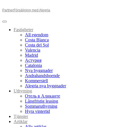
Partner
Försäljning med Alegria
Fastigheter
All egendom
Costa Blanca
Costa del Sol
Valencia
Madrid
Астурия
Catalonia
Nya byggnader
Andrahandsboende
Kommersiell
Alegria nya byggnader
Uthyrning
Отель в Аликанте
Långfristig leasing
Sommaruthyrning
Hyra vintertid
Tjänster
Artiklar
Alla artiklar