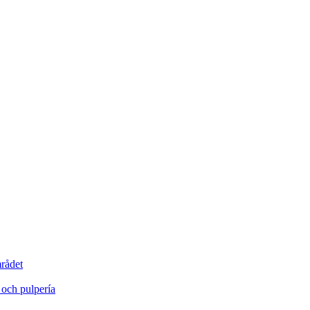
rådet
r och pulpería