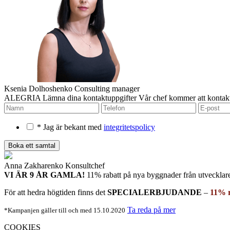
Ksenia Dolhoshenko
Consulting manager
ALEGRIA
Lämna dina kontaktuppgifter
Vår chef kommer att kontakt
* Jag är bekant med
integritetspolicy
Anna Zakharenko
Konsultchef
VI ÄR 9 ÅR GAMLA!
11% rabatt på nya byggnader
från utvecklar
För att hedra högtiden finns det
SPECIALERBJUDANDE
–
11% r
Ta reda på mer
*Kampanjen gäller till och med 15.10.2020
COOKIES