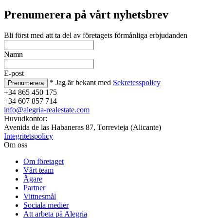
Prenumerera på vårt nyhetsbrev
Bli först med att ta del av företagets förmånliga erbjudanden
Namn
E-post
* Jag är bekant med
Sekretesspolicy
+34 865 450 175
+34 607 857 714
info@alegria-realestate.com
Huvudkontor:
Avenida de las Habaneras 87, Torrevieja (Alicante)
Integritetspolicy
Om oss
Om företaget
Vårt team
Ägare
Partner
Vittnesmål
Sociala medier
Att arbeta på Alegria