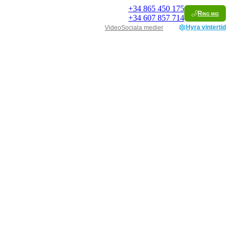
+34
865 450 175
Ring mig
+34
607 857 714
Hyra vintertid
Video
Sociala medier