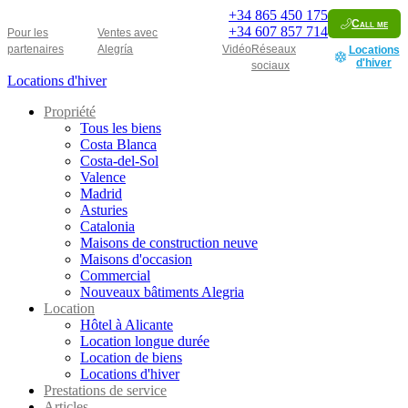
+34
865 450 175
Call me
+34
607 857 714
Pour les
Ventes avec
partenaires
Alegría
Vidéo
Réseaux
Locations
d'hiver
sociaux
Locations d'hiver
Propriété
Tous les biens
Costa Blanca
Costa-del-Sol
Valence
Madrid
Asturies
Catalonia
Maisons de construction neuve
Maisons d'occasion
Commercial
Nouveaux bâtiments Alegria
Location
Hôtel à Alicante
Location longue durée
Location de biens
Locations d'hiver
Prestations de service
Articles