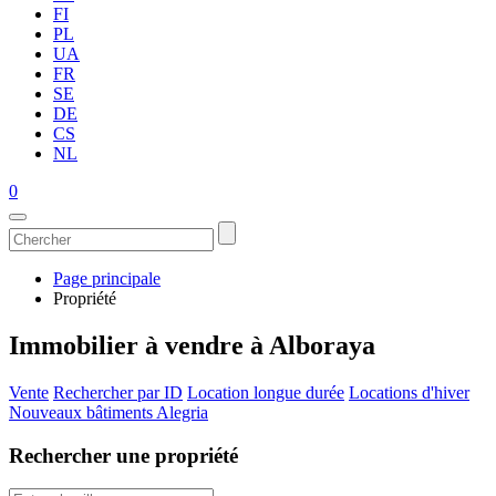
FI
PL
UA
FR
SE
DE
CS
NL
0
Page principale
Propriété
Immobilier à vendre à Alboraya
Vente
Rechercher par ID
Location longue durée
Locations d'hiver
Nouveaux bâtiments Alegria
Rechercher une propriété