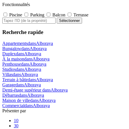
Fonctionnalités
Piscine
Parking
Balcon
Terrasse
Recherche rapide
AppartementsdansAlboraya
BungalowdansAlboraya
DuplexdansAlboraya
À la maisondansAlboraya
PenthousedansAlboraya
StudiosdansAlboraya
VillasdansAlboraya
Terrain à bâtirdansAlboraya
GaragedansAlboraya
Demi-étage supérieur dansAlboraya
DébarrasdansAlboraya
Maison de villedansAlboraya
CommercialdansAlboraya
Présenter par
10
30