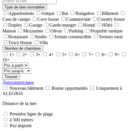
Type de bien immobilier
Appartements
Attique
Bar
Bungalow
Bâtiment
Casa de campo
Cave house
Commerciale
Country house
Duplex
Garage
Garde-manger
Hostal
Hôtel
Maison
Mezzanine
Olivar
Parking
Propriété rustique
Restaurant
Studio
Terrain constructible
Terreno rural
Town House
Villa
Nombre de chambres
1+
2+
3+
4+
5+
6+
7+
8+
9+
10+
Trouver
Дополнительно
Nouveau bâtiment
Bonne opportunités
Uniquement à
ALEGRIA
Distance de la mer
Première ligne de plage
à 500 mètres
Peu importe