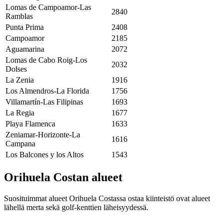
Lomas de Campoamor-Las
2840
Ramblas
Punta Prima
2408
Campoamor
2185
Aguamarina
2072
Lomas de Cabo Roig-Los
2032
Dolses
La Zenia
1916
Los Almendros-La Florida
1756
Villamartín-Las Filipinas
1693
La Regia
1677
Playa Flamenca
1633
Zeniamar-Horizonte-La
1616
Campana
Los Balcones y los Altos
1543
Orihuela Costan alueet
Suosituimmat alueet Orihuela Costassa ostaa kiinteistö ovat alueet
lähellä merta sekä golf-kenttien läheisyydessä.