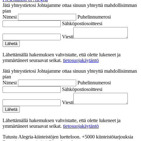
Jätä yhteystietosi
Johtajamme ottaa sinuun yhteyttä mahdollisimman
pian
Nimesi
Puhelinnumerosi
Sähköpostiosoitteesi
Viesti
Lähettämällä hakemuksen vahvistatte, että olette lukeneet ja
ymmärtäneet seuraavat seikat.
tietosuojakäytäntö
Jätä yhteystietosi
Johtajamme ottaa sinuun yhteyttä mahdollisimman
pian
Nimesi
Puhelinnumerosi
Sähköpostiosoitteesi
Viesti
Lähettämällä hakemuksen vahvistatte, että olette lukeneet ja
ymmärtäneet seuraavat seikat.
tietosuojakäytäntö
Tutustu Alegria-kiinteistöjen luetteloon.
+5000 kiinteistötarjouksia