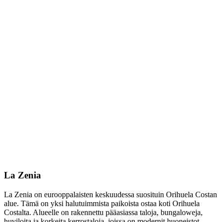
La Zenia
La Zenia on eurooppalaisten keskuudessa suosituin Orihuela Costan
alue. Tämä on yksi halutuimmista paikoista ostaa koti Orihuela
Costalta. Alueelle on rakennettu pääasiassa taloja, bungaloweja,
huviloita ja korkeita kerrostaloja, joissa on modernit huoneistot.