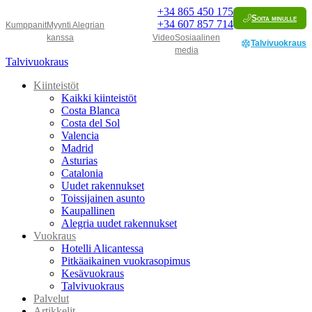
+34
865 450 175
Soita minulle
+34
607 857 714
Kumppanit
Myynti Alegrian
kanssa
Video
Sosiaalinen
Talvivuokraus
media
Talvivuokraus
Kiinteistöt
Kaikki kiinteistöt
Costa Blanca
Costa del Sol
Valencia
Madrid
Asturias
Catalonia
Uudet rakennukset
Toissijainen asunto
Kaupallinen
Alegria uudet rakennukset
Vuokraus
Hotelli Alicantessa
Pitkäaikainen vuokrasopimus
Kesävuokraus
Talvivuokraus
Palvelut
Artikkelit