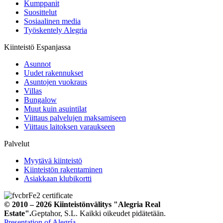
Kumppanit
Suosittelut
Sosiaalinen media
Työskentely Alegria
Kiinteistö Espanjassa
Asunnot
Uudet rakennukset
Asuntojen vuokraus
Villas
Bungalow
Muut kuin asuintilat
Viittaus palvelujen maksamiseen
Viittaus laitoksen varaukseen
Palvelut
Myytävä kiinteistö
Kiinteistön rakentaminen
Asiakkaan klubikortti
© 2010 – 2026
Kiinteistönvälitys
"Alegria Real
Estate".
Geptahor, S.L. Kaikki oikeudet pidätetään.
Presentation of Alegría