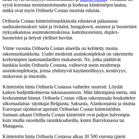
syytä korostaa monimuotoisuutta ja korkeaa kiinteistöjen laatua,
mitkä ovat myös Orihuela Costan monista eduista.
Orihuela Costan kiinteistömarkkinoita edustavat pääasiassa
uudisrakennukset: talot ja rivitalot, bungalowit, asunnot ja huoneistot
nykyaikaisissa asuinrakennuksissa, kattohuoneistot, duplex-
huoneistot ja tietysti ylelliset huvilat.
Viime vuosina Orihuela Costan alueella on kehitetty monia
rakennushankkeita. Uudet modernit asuinkompleksit on rakennettu
korkeimpien laatustandardien mukaisesti. Ne, jotka päättävät
hankkia kodin Orihuela Costasta, valitsevat usein moderneja
asuinkomplekseja, joissa yhdistyvät käytännöllisyys, kestävyys,
mukavuus ja muotoilu.
Kiinteistön hinta Orihuela Costassa vaihtelee suuresti: Löydät
kaiken budjettikohteesta luksusasuntoon. Mitä lähempänä merta, sitä
korkeammat hinnat. Orihuela Costan vilkas rakennusala houkuttelee
ulkomaalaisia: sijoittajat Belgiasta, Saksasta, Alankomaista ja muista
Euroopan sijoittavat upeisiin Orihuelan Costan kiinteistöihin.
Samaan aikaan Orihuela Costan kiinteistöt ovat paljon halvempia
kuin muilla suosituilla rannikkoalueilla, kuten Barcelonassa tai
Malagassa.
Kiinteistön hinta Orihuela Costassa alkaa 30 500 eurosta (pieni