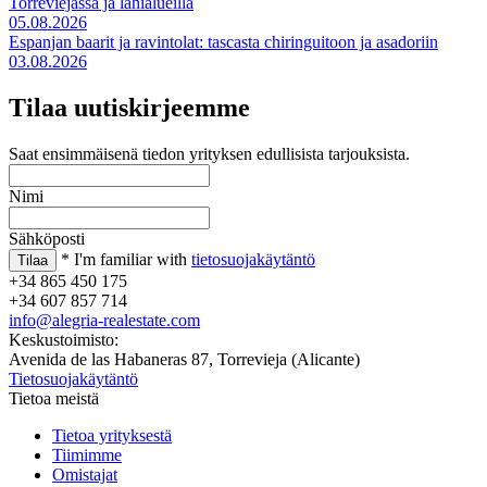
Torreviejassa ja lähialueilla
05.08.2026
Espanjan baarit ja ravintolat: tascasta chiringuitoon ja asadoriin
03.08.2026
Tilaa uutiskirjeemme
Saat ensimmäisenä tiedon yrityksen edullisista tarjouksista.
Nimi
Sähköposti
* I'm familiar with
tietosuojakäytäntö
+34 865 450 175
+34 607 857 714
info@alegria-realestate.com
Keskustoimisto:
Avenida de las Habaneras 87, Torrevieja (Alicante)
Tietosuojakäytäntö
Tietoa meistä
Tietoa yrityksestä
Tiimimme
Omistajat