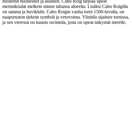
modernit huoneistot ja asunnot. Cabo Roig tarjoaa upeat
merinäköalat melkein minne tahansa alueelta. Lisäksi Cabo Roigilla
on satama ja huviklubi. Cabo Roigin vanha torni 1500-luvulta, on
naapuruston tärkein symboli ja vetovoima. Viinitila sijaitsee tornissa,
ja sen vieressä on kaunis ravintola, josta on upeat näkymät merelle.