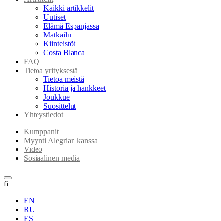
Kaikki artikkelit
Uutiset
Elämä Espanjassa
Matkailu
Kiinteistöt
Costa Blanca
FAQ
Tietoa yrityksestä
Tietoa meistä
Historia ja hankkeet
Joukkue
Suosittelut
Yhteystiedot
Kumppanit
Myynti Alegrian kanssa
Video
Sosiaalinen media
fi
EN
RU
ES