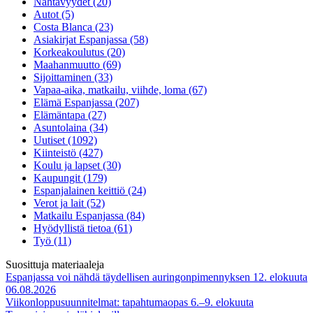
Nähtävyydet (20)
Autot (5)
Costa Blanca (23)
Asiakirjat Espanjassa (58)
Korkeakoulutus (20)
Maahanmuutto (69)
Sijoittaminen (33)
Vapaa-aika, matkailu, viihde, loma (67)
Elämä Espanjassa (207)
Elämäntapa (27)
Asuntolaina (34)
Uutiset (1092)
Kiinteistö (427)
Koulu ja lapset (30)
Kaupungit (179)
Espanjalainen keittiö (24)
Verot ja lait (52)
Matkailu Espanjassa (84)
Hyödyllistä tietoa (61)
Työ (11)
Suosittuja materiaaleja
Espanjassa voi nähdä täydellisen auringonpimennyksen 12. elokuuta
06.08.2026
Viikonloppusuunnitelmat: tapahtumaopas 6.–9. elokuuta