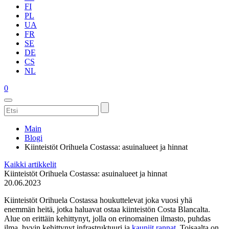
FI
PL
UA
FR
SE
DE
CS
NL
0
Main
Blogi
Kiinteistöt Orihuela Costassa: asuinalueet ja hinnat
Kaikki artikkelit
Kiinteistöt Orihuela Costassa: asuinalueet ja hinnat
20.06.2023
Kiinteistöt Orihuela Costassa houkuttelevat joka vuosi yhä
enemmän heitä, jotka haluavat ostaa kiinteistön Costa Blancalta.
Alue on erittäin kehittynyt, jolla on erinomainen ilmasto, puhdas
ilma, hyvin kehittynyt infrastruktuuri ja
kauniit rannat
. Toisaalta on