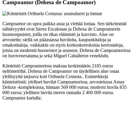
Campoamor (Dehesa de Campoamor)
Campoamor on upea paikka asua ja viettää lomaa. Sen tärkeimmät
nähtävyydet ovat Sierra Escalonan ja Dehesa de Campoamorin
luonnonpuistot, joilla on rikas eläimistö ja kasvisto. Alue on
arvostettu: siellä on pääasiassa huviloita, kaupunkitaloja ja
omakotitaloja, vaikkakin on myös korkeakerroksisia kerrostaloja,
joissa on modernit huoneistot ja asunnot. Dehesa de Campoamorissa
on huvivenesatama ja sekä Miguel Caballeron veneklubi.
Kiinteistö Campoamorissa maksaa keskimäärin 2185 euroa
neliömetriltä. Dehesa de Campoamor on täydellinen alue ostaa
ylellisyyttä tarjoava koti Orihuela Costasta.. Esimerkkejä
kiinteistöistä: ylelliset huvilat Campoamorissa, arvostetussa Amay
Deluxe -kompleksissa, hintaan 569 000 euroa; moderni huvila 835
000 euroa; ylellinen huvila meren rannalta 2 400 000 euroa.
Campoamor kartalla: