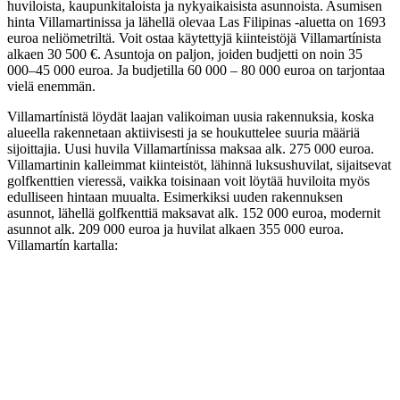
huviloista, kaupunkitaloista ja nykyaikaisista asunnoista. Asumisen
hinta Villamartinissa ja lähellä olevaa Las Filipinas -aluetta on 1693
euroa neliömetriltä. Voit ostaa käytettyjä kiinteistöjä Villamartínista
alkaen 30 500 €. Asuntoja on paljon, joiden budjetti on noin 35
000–45 000 euroa. Ja budjetilla 60 000 – 80 000 euroa on tarjontaa
vielä enemmän.
Villamartínistä löydät laajan valikoiman uusia rakennuksia, koska
alueella rakennetaan aktiivisesti ja se houkuttelee suuria määriä
sijoittajia. Uusi huvila Villamartínissa maksaa alk. 275 000 euroa.
Villamartinin kalleimmat kiinteistöt, lähinnä luksushuvilat, sijaitsevat
golfkenttien vieressä, vaikka toisinaan voit löytää huviloita myös
edulliseen hintaan muualta. Esimerkiksi uuden rakennuksen
asunnot, lähellä golfkenttiä maksavat alk. 152 000 euroa, modernit
asunnot alk. 209 000 euroa ja huvilat alkaen 355 000 euroa.
Villamartín kartalla: