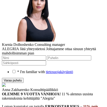
Ksenia Dolhoshenko
Consulting manager
ALEGRIA
Jätä yhteystietosi
Johtajamme ottaa sinuun yhteyttä
mahdollisimman pian
* I'm familiar with
tietosuojakäytäntö
Anna Zakharenko
Konsulttipäällikkö
OLEMME 9 VUOTTA VANHOJA!
11 % alennus uusista
rakennuksista
kehittäjältä "Alegria"
Loman kunniaksi on tarjolla
ERIKOISTARJOUS
–
11% pois