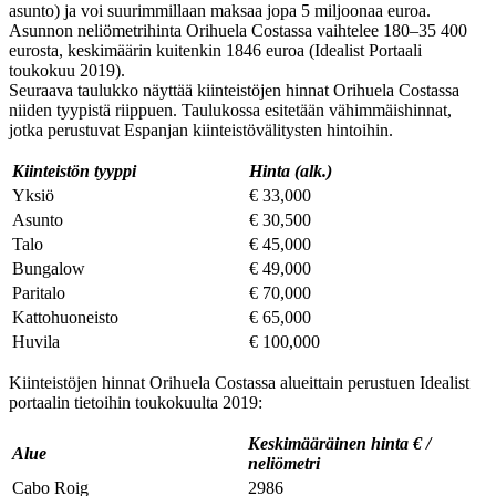
asunto) ja voi suurimmillaan maksaa jopa 5 miljoonaa euroa.
Asunnon neliömetrihinta Orihuela Costassa vaihtelee 180–35 400
eurosta, keskimäärin kuitenkin 1846 euroa (Idealist Portaali
toukokuu 2019).
Seuraava taulukko näyttää kiinteistöjen hinnat Orihuela Costassa
niiden tyypistä riippuen. Taulukossa esitetään vähimmäishinnat,
jotka perustuvat Espanjan kiinteistövälitysten hintoihin.
Kiinteistön tyyppi
Hinta (alk.)
Yksiö
€ 33,000
Asunto
€ 30,500
Talo
€ 45,000
Bungalow
€ 49,000
Paritalo
€ 70,000
Kattohuoneisto
€ 65,000
Huvila
€ 100,000
Kiinteistöjen hinnat Orihuela Costassa alueittain perustuen Idealist
portaalin tietoihin toukokuulta 2019:
Keskimääräinen hinta € /
Alue
neliömetri
Cabo Roig
2986