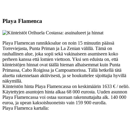
Playa Flamenca
Playa Flamencan rannikkoalue on noin 15 minuutin päässä
Torreviejasta, Punta Priman ja La Zenian välillä. Tämä on
rauhallinen alue, joka sopii sekä vakinaiseen asumiseen koko
perheen kanssa että lomien viettoon. Yksi sen eduista on, että
kiinteistöjen hinnat ovat täällä hieman alhaisemmat kuin Punta
Primassa, Cabo Roigissa ja Campoamorissa. Tällä hetkellä tätä
aluetta rakennetaan aktiivisesti, ja se houkuttelee sijoittajia hyvillä
näkymillä.
Kiinteistön hinta Playa Flamencassa on keskimäärin 1633 € / neliö.
Käytettyjen asuntojen hinta alkaa 68 000 eurosta. Uuden asunnon
Playa Flamencassa voi ostaa suoraan rakennuttajalta alk. 140 000
euroa, ja upean kaksoishuoneisto vain 159 900 eurolla.
Playa Flamenca kartalla: