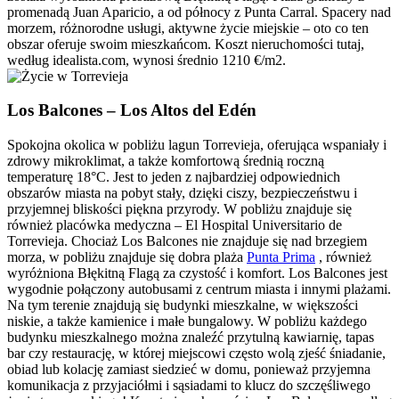
promenadą Juan Aparicio, a od północy z Punta Carral. Spacery nad
morzem, różnorodne usługi, aktywne życie miejskie – oto co ten
obszar oferuje swoim mieszkańcom. Koszt nieruchomości tutaj,
według idealista.com, wynosi średnio 1210 €/m2.
Los Balcones – Los Altos del Edén
Spokojna okolica w pobliżu lagun Torrevieja, oferująca wspaniały i
zdrowy mikroklimat, a także komfortową średnią roczną
temperaturę 18°C. Jest to jeden z najbardziej odpowiednich
obszarów miasta na pobyt stały, dzięki ciszy, bezpieczeństwu i
przyjemnej bliskości piękna przyrody. W pobliżu znajduje się
również placówka medyczna – El Hospital Universitario de
Torrevieja. Chociaż Los Balcones nie znajduje się nad brzegiem
morza, w pobliżu znajduje się dobra plaża
Punta Prima
, również
wyróżniona Błękitną Flagą za czystość i komfort. Los Balcones jest
wygodnie połączony autobusami z centrum miasta i innymi plażami.
Na tym terenie znajdują się budynki mieszkalne, w większości
niskie, a także kamienice i małe bungalowy. W pobliżu każdego
budynku mieszkalnego można znaleźć przytulną kawiarnię, tapas
bar czy restaurację, w której miejscowi często wolą zjeść śniadanie,
obiad lub kolację zamiast siedzieć w domu, ponieważ przyjemna
komunikacja z przyjaciółmi i sąsiadami to klucz do szczęśliwego