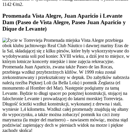
1142 €/m2.
Promenada Vista Alegre, Juan Aparicio i Levante
Dam (Paseo de Vista Alegre, Paseo Juan Aparicio y
Dique de Levante)
Promenada miejska Vista Alegre przebiega
obok klubu jachtowego Real Club Náutico i dawnej mariny Eras de
la Sal, składającej się z kilku pirsów, które były wykorzystywane do
wydobywania soli pod koniec XVIII wieku, a dziś jest to miejsce, w
którym lotnicze koncerty miejskie i inne zajęcia rekreacyjne.
Promenada Juan Aparicio, zwana także Paseo de las Rocas,
przebiega wzdłuż przybrzeżnych klifów. W 1999 roku został
zrekonstruowany i przekształcony w deptak. Do zabytków nabrzeża
należą rzeźba Pięknej Loli (la Bella Lola) i pomnik Żeglarza (el
monumento al Hombre del Mar). Następnie podążamy za tamą
Levante. Będzie to długi spacer po potężnej konstrukcji, stojącej na
falochronie Levante i prowadzącej do latarni morskiej Torrevieja.
Długość ścieżki wzdłuż konstrukcji, wykonanej z drewna i stali,
wyniesie 1,4 kilometra. Wzdłuż całej promenady znajdują się altany
do wypoczynku, a także można zobaczyć pomnik ku czci żony
marynarza (la mujer del marinero) – nawiasem mówiąc, można stąd
podziwiać zapierający dech w piersiach widok na morze i piękne
zachody słońca!