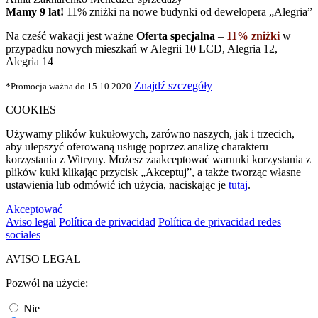
Mamy 9 lat!
11% zniżki na nowe budynki
od dewelopera „Alegria”
Na cześć wakacji jest ważne
Oferta specjalna
–
11% zniżki
w
przypadku nowych mieszkań w Alegrii 10 LCD, Alegria 12,
Alegria 14
Znajdź szczegóły
*Promocja ważna do 15.10.2020
COOKIES
Używamy plików kukułowych, zarówno naszych, jak i trzecich,
aby ulepszyć oferowaną usługę poprzez analizę charakteru
korzystania z Witryny. Możesz zaakceptować warunki korzystania z
plików kuki klikając przycisk „Akceptuj”, a także tworząc własne
ustawienia lub odmówić ich użycia, naciskając je
tutaj
.
Akceptować
Aviso legal
Política de privacidad
Política de privacidad redes
sociales
AVISO LEGAL
Pozwól na użycie:
Nie