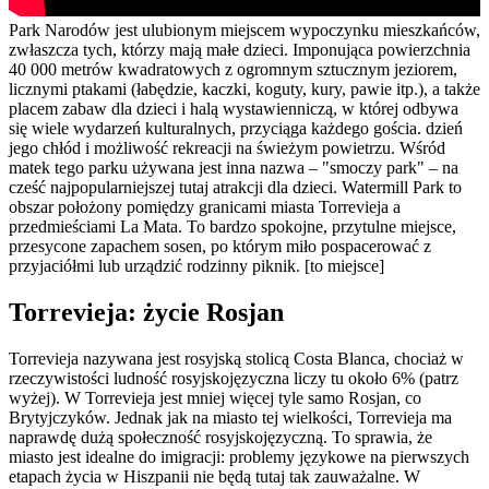
Park Narodów jest ulubionym miejscem wypoczynku mieszkańców,
zwłaszcza tych, którzy mają małe dzieci. Imponująca powierzchnia
40 000 metrów kwadratowych z ogromnym sztucznym jeziorem,
licznymi ptakami (łabędzie, kaczki, koguty, kury, pawie itp.), a także
placem zabaw dla dzieci i halą wystawienniczą, w której odbywa
się wiele wydarzeń kulturalnych, przyciąga każdego gościa. dzień
jego chłód i możliwość rekreacji na świeżym powietrzu. Wśród
matek tego parku używana jest inna nazwa – "smoczy park" – na
cześć najpopularniejszej tutaj atrakcji dla dzieci. Watermill Park to
obszar położony pomiędzy granicami miasta Torrevieja a
przedmieściami La Mata. To bardzo spokojne, przytulne miejsce,
przesycone zapachem sosen, po którym miło pospacerować z
przyjaciółmi lub urządzić rodzinny piknik. [to miejsce]
Torrevieja: życie Rosjan
Torrevieja nazywana jest rosyjską stolicą Costa Blanca, chociaż w
rzeczywistości ludność rosyjskojęzyczna liczy tu około 6% (patrz
wyżej). W Torrevieja jest mniej więcej tyle samo Rosjan, co
Brytyjczyków. Jednak jak na miasto tej wielkości, Torrevieja ma
naprawdę dużą społeczność rosyjskojęzyczną. To sprawia, że
miasto jest idealne do imigracji: problemy językowe na pierwszych
etapach życia w Hiszpanii nie będą tutaj tak zauważalne. W