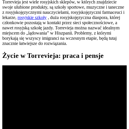
Torrevieja jest wiele rosyjskich sklepów, w których znajdziecie
swoje ulubione produkty, są szkoły sportowe, muzyczne i taneczne
z rosyjskojęzycznymi nauczycielami, rosyjskojęzyczni farmaceuci i
lekarze,
rosyjskie szkoły
, duża rosyjskojęzyczna diaspora, której
członkowie pozostają w kontakt przez sieci społecznościowe, a
nawet rosyjską szkołę jazdy. Torrevieja można nazwać idealnym
miejscem do „lądowania” w Hiszpanii. Problemy, z którymi
borykają się wszyscy imigranci na wczesnym etapie, będą tutaj
znacznie łatwiejsze do rozwiązania.
Życie w Torrevieja: praca i pensje