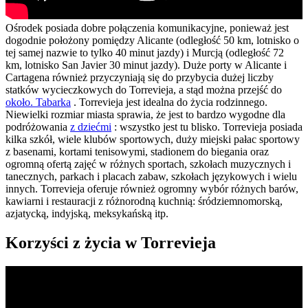
Ośrodek posiada dobre połączenia komunikacyjne, ponieważ jest
dogodnie położony pomiędzy Alicante (odległość 50 km, lotnisko o
tej samej nazwie to tylko 40 minut jazdy) i Murcją (odległość 72
km, lotnisko San Javier 30 minut jazdy). Duże porty w Alicante i
Cartagena również przyczyniają się do przybycia dużej liczby
statków wycieczkowych do Torrevieja, a stąd można przejść do
około. Tabarka
. Torrevieja jest idealna do życia rodzinnego.
Niewielki rozmiar miasta sprawia, że jest to bardzo wygodne dla
podróżowania
z dziećmi
: wszystko jest tu blisko. Torrevieja posiada
kilka szkół, wiele klubów sportowych, duży miejski pałac sportowy
z basenami, kortami tenisowymi, stadionem do biegania oraz
ogromną ofertą zajęć w różnych sportach, szkołach muzycznych i
tanecznych, parkach i placach zabaw, szkołach językowych i wielu
innych. Torrevieja oferuje również ogromny wybór różnych barów,
kawiarni i restauracji z różnorodną kuchnią: śródziemnomorską,
azjatycką, indyjską, meksykańską itp.
Korzyści z życia w Torrevieja