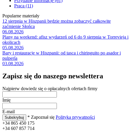
Przydatne informacje (61)
Praca (11)
Popularne materiały
12 sierpnia w Hiszpanii będzie można zobaczyć całkowite
zaćmienie Słońca
06.08.2026
Plany na weekend: afisz wydarzeń od 6 do 9 sierpnia w Torrevieja i
okolicach
05.08.2026
Bary i restauracje w Hiszpanii: od tasca i chiringuito po asador i
pulpería
03.08.2026
Zapisz się do naszego newslettera
Najpierw dowiedz się o opłacalnych ofertach firmy
Imię
E-mail
* Zapoznał się
Polityka prywatności
+34 865 450 175
+34 607 857 714