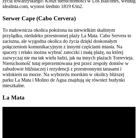
życia towarzyskiego! Koszt nieruchomości w Los Balcones, według
idealista.com, wynosi średnio 1819 €/m2.
Serwer Cape (Cabo Cervera)
To malownicza okolica położona na niewielkim skalistym
przylądku, niedaleko przestronnej plaży La Mata. Cabo Servera to
zaciszna, ale wygodna okolica do życia dzięki doskonałym
połączeniom komunikacyjnym z innymi częściami miasta. Na
spacery i relaks można wybrać zatoczki i małą plażę, na której
zazwyczaj nie ma tak wielu ludzi, jak na innych plażach Torrevieja.
Nieruchomość tutaj reprezentowana jest przez zespoły domów w
zabudowie bliźniaczej i rezydencji z przestronnymi tarasami i
widokiem na morze. Na wybrzeżu morskim w okolicy bliższej
parku La Mata i Molino de Agua znajdują się również budynki
mieszkalne.
La Mata