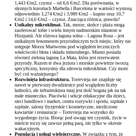
1,443 €/m2, czynsz – od 6,6 €/m2. Dla porównania, w
słynnych kurortach Marbella i Barcelona te wartości wyniosą
odpowiednio 3,274 €/m2 i 3,989 €/m2 – kupno oraz 10,7
€/m2 i 14,6 €/m2 – czynsz. Znacząca różnica, prawda?
Unikalny mikroklimat.
Tak, morze, słońce i plaża mogą
zaoferować tobie i wielu innym nadmorskim miastom w
Hiszpanii. Ale różowa laguna solna – Laguna Rosa – jest
unikalnym fenomenem przyrodniczym tych miejsc, który nie
ustępuje Morzu Martwemu pod względem leczniczych
właściwości błota i składu mineralnego. Miasto posiada
również zieloną lagunę La Mata, która jest rezerwatem
przyrody. Razem te dwa jeziora i morskie powietrze tworzą
specyficzny, korzystny dla zdrowia mikroklimat. Czy może
być coś ważniejszego?
Rozwinięta infrastruktura.
Torrevieja nie znajduje się
nawet w pierwszej dwudziestce pod względem liczby
ludności, ale infrastruktura tutaj jest dość bogata jak na tak
małe miasteczko. Placówki i sekcje edukacyjne dla dzieci,
sieci handlowe i market, centra rozrywki i sportu, szpitale i
szpitale, salony fryzjerskie i kosmetyczne, niezliczone
kawiarnie i restauracje – Torrevieja ma wszystko do
wygodnego życia. Biorąc pod uwagę ten czynnik, życie w
mieście toczy się zawsze pełną parą, nie tylko w okresie
wakacyjnym.
Populacja i usługi wielojęzyczne.
W związku z tym, że