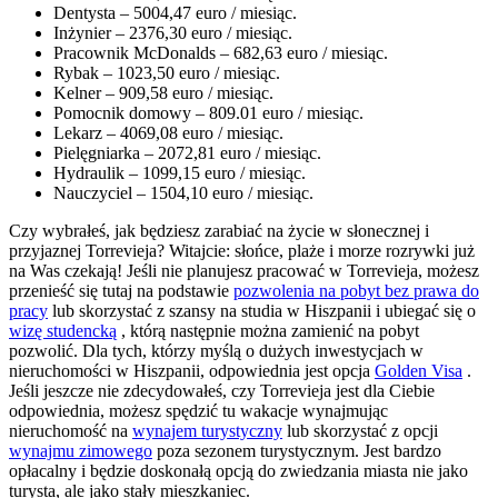
Dentysta – 5004,47 euro / miesiąc.
Inżynier – 2376,30 euro / miesiąc.
Pracownik McDonalds – 682,63 euro / miesiąc.
Rybak – 1023,50 euro / miesiąc.
Kelner – 909,58 euro / miesiąc.
Pomocnik domowy – 809.01 euro / miesiąc.
Lekarz – 4069,08 euro / miesiąc.
Pielęgniarka – 2072,81 euro / miesiąc.
Hydraulik – 1099,15 euro / miesiąc.
Nauczyciel – 1504,10 euro / miesiąc.
Czy wybrałeś, jak będziesz zarabiać na życie w słonecznej i
przyjaznej Torrevieja? Witajcie: słońce, plaże i morze rozrywki już
na Was czekają! Jeśli nie planujesz pracować w Torrevieja, możesz
przenieść się tutaj na podstawie
pozwolenia na pobyt bez prawa do
pracy
lub skorzystać z szansy na studia w Hiszpanii i ubiegać się o
wizę studencką
, którą następnie można zamienić na pobyt
pozwolić. Dla tych, którzy myślą o dużych inwestycjach w
nieruchomości w Hiszpanii, odpowiednia jest opcja
Golden Visa
.
Jeśli jeszcze nie zdecydowałeś, czy Torrevieja jest dla Ciebie
odpowiednia, możesz spędzić tu wakacje wynajmując
nieruchomość na
wynajem turystyczny
lub skorzystać z opcji
wynajmu zimowego
poza sezonem turystycznym. Jest bardzo
opłacalny i będzie doskonałą opcją do zwiedzania miasta nie jako
turysta, ale jako stały mieszkaniec.