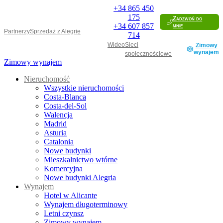
+34
865 450
175
Zadzwoń do
+34
607 857
mnie
Partnerzy
Sprzedaż z Alegrię
714
Wideo
Sieci
Zimowy
wynajem
społecznościowe
Zimowy wynajem
Nieruchomość
Wszystkie nieruchomości
Costa-Blanca
Costa-del-Sol
Walencja
Madrid
Asturia
Catalonia
Nowe budynki
Mieszkalnictwo wtórne
Komercyjna
Nowe budynki Alegria
Wynajem
Hotel w Alicante
Wynajem długoterminowy
Letni czynsz
Zimowy wynajem