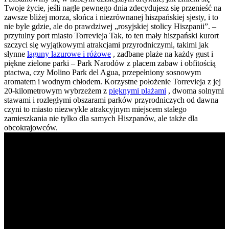
Twoje życie, jeśli nagle pewnego dnia zdecydujesz się przenieść na
zawsze bliżej morza, słońca i niezrównanej hiszpańskiej sjesty, i to
nie byle gdzie, ale do prawdziwej „rosyjskiej stolicy Hiszpanii”. –
przytulny port miasto Torrevieja Tak, to ten mały hiszpański kurort
szczyci się wyjątkowymi atrakcjami przyrodniczymi, takimi jak
słynne
laguny lazurowe i różowe
, zadbane plaże na każdy gust i
piękne zielone parki – Park Narodów z placem zabaw i obfitością
ptactwa, czy Molino Park del Agua, przepełniony sosnowym
aromatem i wodnym chłodem. Korzystne położenie Torrevieja z jej
20-kilometrowym wybrzeżem z
pięknymi plażami
, dwoma solnymi
stawami i rozległymi obszarami parków przyrodniczych od dawna
czyni to miasto niezwykle atrakcyjnym miejscem stałego
zamieszkania nie tylko dla samych Hiszpanów, ale także dla
obcokrajowców.