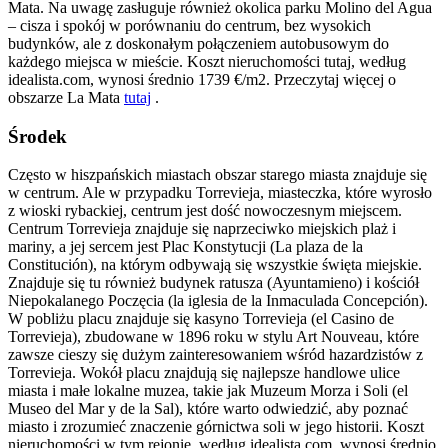
Mata. Na uwagę zasługuje również okolica parku Molino del Agua
– cisza i spokój w porównaniu do centrum, bez wysokich
budynków, ale z doskonałym połączeniem autobusowym do
każdego miejsca w mieście. Koszt nieruchomości tutaj, według
idealista.com, wynosi średnio 1739 €/m2. Przeczytaj więcej o
obszarze La Mata
tutaj
.
Środek
Często w hiszpańskich miastach obszar starego miasta znajduje się
w centrum. Ale w przypadku Torrevieja, miasteczka, które wyrosło
z wioski rybackiej, centrum jest dość nowoczesnym miejscem.
Centrum Torrevieja znajduje się naprzeciwko miejskich plaż i
mariny, a jej sercem jest Plac Konstytucji (La plaza de la
Constitución), na którym odbywają się wszystkie święta miejskie.
Znajduje się tu również budynek ratusza (Ayuntamieno) i kościół
Niepokalanego Poczęcia (la iglesia de la Inmaculada Concepción).
W pobliżu placu znajduje się kasyno Torrevieja (el Casino de
Torrevieja), zbudowane w 1896 roku w stylu Art Nouveau, które
zawsze cieszy się dużym zainteresowaniem wśród hazardzistów z
Torrevieja. Wokół placu znajdują się najlepsze handlowe ulice
miasta i małe lokalne muzea, takie jak Muzeum Morza i Soli (el
Museo del Mar y de la Sal), które warto odwiedzić, aby poznać
miasto i zrozumieć znaczenie górnictwa soli w jego historii. Koszt
nieruchomości w tym rejonie, według idealista.com, wynosi średnio