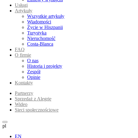
Usługi
Artykuły
Wszystkie artykuły
Wiadomości
Życie w Hiszpanii
Turystyka
Nieruchomość
Costa-Blanca
FAQ
O firmie
O nas
Historia i projekty
Zespół
Opinie
Kontakty
Partnerzy
Sprzedaż z Alegrię
Wideo
Sieci społecznościowe
pl
EN