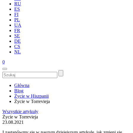
RU
ES
FI
PL
UA
FR
SE
DE
CS
NL
0
Główna
Blog
Życie w Hiszpanii
Życie w Torrevieja
Wszystkie artykuły
Życie w Torrevieja
23.08.2021
I zastanówmy się w naszym dzisiejszym artykule, jak zmieni się