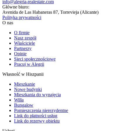
info@alegria-realestate.com
Główne biuro:
Avenida de Las Habaneras 87, Torrevieja (Alicante)
Polityka prywatności
O nas
O firmie
Nasz zespół
Właściciele
Partnerzy
Opinie
Sieci społecznościowe
Pracuj w Alegrii
Własność w Hiszpanii
Mieszkanie
Nowe budynki
Mieszkania do wynajęcia
Willa
Bungalow
Pomieszczenia nierezydentne
Link do płatności usług
Link do rezerwy obiektu
Usługi