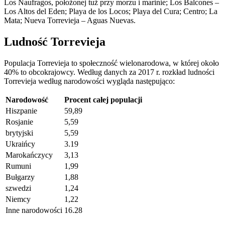
Los Naufragos, położonej tuż przy morzu i marinie; Los Balcones –
Los Altos del Eden; Playa de los Locos; Playa del Cura; Centro; La
Mata; Nueva Torrevieja – Aguas Nuevas.
Ludność Torrevieja
Populacja Torrevieja to społeczność wielonarodowa, w której około
40% to obcokrajowcy. Według danych za 2017 r. rozkład ludności
Torrevieja według narodowości wygląda następująco:
Narodowość
Procent całej populacji
Hiszpanie
59,89
Rosjanie
5,59
brytyjski
5,59
Ukraińcy
3.19
Marokańczycy
3,13
Rumuni
1,99
Bułgarzy
1,88
szwedzi
1,24
Niemcy
1,22
Inne narodowości
16.28