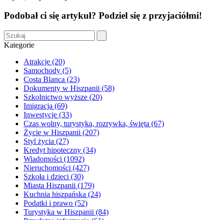
Podobał ci się artykuł? Podziel się z przyjaciółmi!
Kategorie
Atrakcje (20)
Samochody (5)
Costa Blanca (23)
Dokumenty w Hiszpanii (58)
Szkolnictwo wyższe (20)
Imigracja (69)
Inwestycje (33)
Czas wolny, turystyka, rozrywka, święta (67)
Życie w Hiszpanii (207)
Styl życia (27)
Kredyt hipoteczny (34)
Wiadomości (1092)
Nieruchomości (427)
Szkoła i dzieci (30)
Miasta Hiszpanii (179)
Kuchnia hiszpańska (24)
Podatki i prawo (52)
Turystyka w Hiszpanii (84)