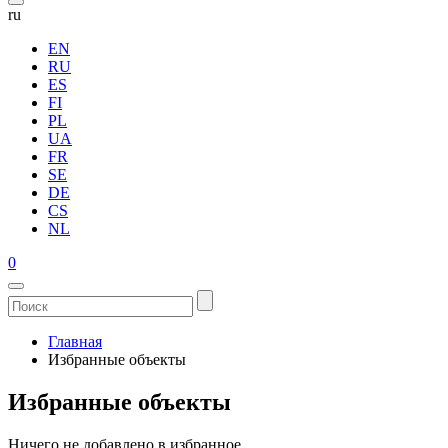
ru
EN
RU
ES
FI
PL
UA
FR
SE
DE
CS
NL
0
Главная
Избранные объекты
Избранные объекты
Ничего не добавлено в избранное