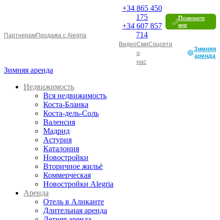
+34
865 450
175
Позвоните
+34
607 857
мне
714
Партнерам
Продажа с Alegria
Видео
Сми
Соцсети
Зимняя
о
аренда
нас
Зимняя аренда
Недвижимость
Вся недвижимость
Коста-Бланка
Коста-дель-Соль
Валенсия
Мадрид
Астурия
Каталония
Новостройки
Вторичное жильё
Коммерческая
Новостройки Alegria
Аренда
Отель в Аликанте
Длительная аренда
Летняя аренда