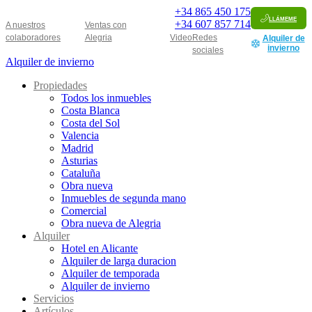
+34
865 450 175
llámeme
+34
607 857 714
A nuestros
Ventas con
colaboradores
Alegria
Video
Redes
Alquiler de
invierno
sociales
Alquiler de invierno
Propiedades
Todos los inmuebles
Costa Blanca
Costa del Sol
Valencia
Madrid
Asturias
Cataluña
Obra nueva
Inmuebles de segunda mano
Comercial
Obra nueva de Alegria
Alquiler
Hotel en Alicante
Alquiler de larga duracion
Alquiler de temporada
Alquiler de invierno
Servicios
Artículos