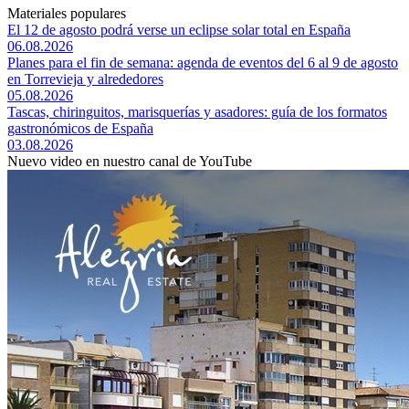
Materiales populares
El 12 de agosto podrá verse un eclipse solar total en España
06.08.2026
Planes para el fin de semana: agenda de eventos del 6 al 9 de agosto
en Torrevieja y alrededores
05.08.2026
Tascas, chiringuitos, marisquerías y asadores: guía de los formatos
gastronómicos de España
03.08.2026
Nuevo video en nuestro canal de YouTube