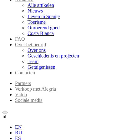
Alle artikelen
Nieuws
Leven in Spanje
Toerisme
Onroerend goed
Costa Blanca
FAQ
Over het bedrijf
Over ons
Geschiedenis en projecten
Team
Getuigenissen
Contacten
Partners
Verkoop met Alegria
Video
Sociale media
nl
EN
RU
ES