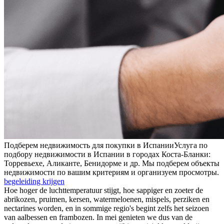
Подберем недвижимость для покупки в Испании
Услуга по
подбору недвижимости в Испании в городах Коста-Бланки:
Торревьехе, Аликанте, Бенидорме и др. Мы подберем объекты
недвижимости по вашим критериям и организуем просмотры.
begeleiding krijgen
Hoe hoger de luchttemperatuur stijgt, hoe sappiger en zoeter de
abrikozen, pruimen, kersen, watermeloenen, mispels, perziken en
nectarines worden, en in sommige regio's begint zelfs het seizoen
van aalbessen en frambozen. In mei genieten we dus van de