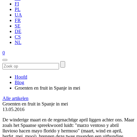
FI
PL
UA
FR
SE
DE
CS
NL
0
Hoofd
Blog
Groenten en fruit in Spanje in mei
Alle artikelen
Groenten en fruit in Spanje in mei
13.05.2016
De winderige maart en de regenachtige april liggen achter ons. Maar
zoals het Spaanse spreekwoord luidt: "marzo ventoso y abril
lluvioso hacen mayo florido y hermoso" (maart, wind en april,
herfst, mei, mooi), brengen deze twee maanden een uitbundige