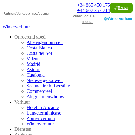
+34
865 450 175
Bel mij
+34
607 857 714
Partners
Verkoop met Alegria
Video
Sociale
Winterverhuur
media
Winterverhuur
Onroerend goed
Alle eigendommen
Costa Blanca
Costa del Sol
Valencia
Madrid
Asturië
Catalonia
Nieuwe gebouwen
Secundaire huisvesting
Commercieel
Alegria nieuwbouw
Verhuur
Hotel in Alicante
Langetermijnlease
Zomer verhuur
Winterverhuur
Diensten
Artikelen