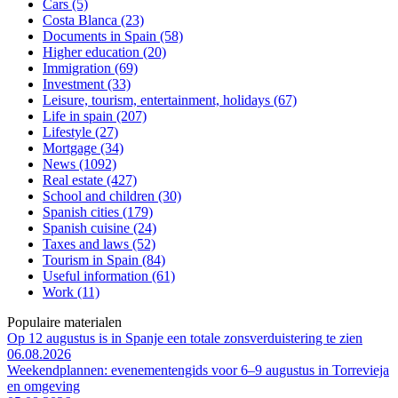
Cars (5)
Costa Blanca (23)
Documents in Spain (58)
Higher education (20)
Immigration (69)
Investment (33)
Leisure, tourism, entertainment, holidays (67)
Life in spain (207)
Lifestyle (27)
Mortgage (34)
News (1092)
Real estate (427)
School and children (30)
Spanish cities (179)
Spanish cuisine (24)
Taxes and laws (52)
Tourism in Spain (84)
Useful information (61)
Work (11)
Populaire materialen
Op 12 augustus is in Spanje een totale zonsverduistering te zien
06.08.2026
Weekendplannen: evenementengids voor 6–9 augustus in Torrevieja
en omgeving