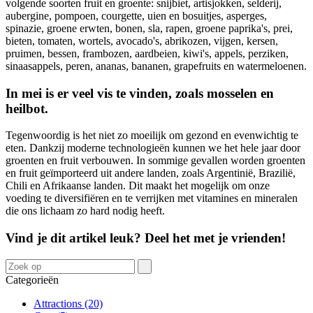
volgende soorten fruit en groente: snijbiet, artisjokken, selderij,
aubergine, pompoen, courgette, uien en bosuitjes, asperges,
spinazie, groene erwten, bonen, sla, rapen, groene paprika's, prei,
bieten, tomaten, wortels, avocado's, abrikozen, vijgen, kersen,
pruimen, bessen, frambozen, aardbeien, kiwi's, appels, perziken,
sinaasappels, peren, ananas, bananen, grapefruits en watermeloenen.
In mei is er veel vis te vinden, zoals mosselen en
heilbot.
Tegenwoordig is het niet zo moeilijk om gezond en evenwichtig te
eten. Dankzij moderne technologieën kunnen we het hele jaar door
groenten en fruit verbouwen. In sommige gevallen worden groenten
en fruit geïmporteerd uit andere landen, zoals Argentinië, Brazilië,
Chili en Afrikaanse landen. Dit maakt het mogelijk om onze
voeding te diversifiëren en te verrijken met vitamines en mineralen
die ons lichaam zo hard nodig heeft.
Vind je dit artikel leuk? Deel het met je vrienden!
Categorieën
Attractions (20)