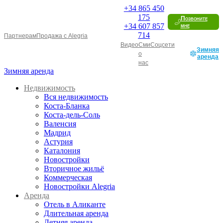
+34
865 450
175
Позвоните
+34
607 857
мне
714
Партнерам
Продажа с Alegria
Видео
Сми
Соцсети
Зимняя
о
аренда
нас
Зимняя аренда
Недвижимость
Вся недвижимость
Коста-Бланка
Коста-дель-Соль
Валенсия
Мадрид
Астурия
Каталония
Новостройки
Вторичное жильё
Коммерческая
Новостройки Alegria
Аренда
Отель в Аликанте
Длительная аренда
Летняя аренда