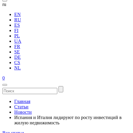
ru
EN
RU
ES
FI
PL
UA
FR
SE
DE
CS
NL
0
Главная
Статьи
Новости
Испания и Италия лидируют по росту инвестиций в
жилую недвижимость
Все статьи