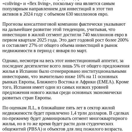
«coliving» и «flex living», поскольку она является самым
популярным направлением для инвестиций в этот тип
активов в 2024 году с объемом 630 миллионов евро.
Прогнозы консалтинговой компании фактически указывают
на дальнейшее развитие этой тенденции, учитывая, что
инвестиции в жилой сегмент достигли 740 миллионов евро в
первом квартале 2025 года. Это дает годовой рост более 200%
и составляет 27% от общего объема инвестиций в рынок
недвижимости в период с января по март.
Однако, несмотря на весь этот инвестиционный аппетит, за
последнее десятилетие всего лишь 5% от общего предложения
жилья в Испании было сгенерировано институциональными
инвесторами, что значительно ниже 16% на 11 основных
рынках Европы, Ближнего Востока и Африки (EMEA). Кроме
того, Испания имеет один из самых низких уровней
предложения нового жилья среди основных экономически
развитых стран Европы.
По оценкам JLL, в ближайшие пять лет в сектор жилой
недвижимости будет привлечено 1,4 трлн долларов. В сделках
по-прежнему будет доминировать сегмент многоквартирного
жилья, но в то же время будет расти доля студенческих
общежитий (PBSA) и объектов для лиц пожилого возраста.