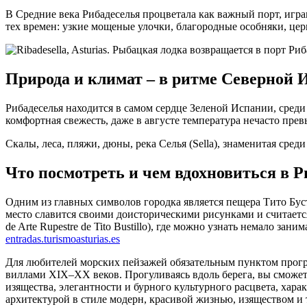
В Средние века Рибадеселья процветала как важный порт, игр
тех времен: узкие мощеные улочки, благородные особняки, церк
Природа и климат – в ритме Северной 
Рибадеселья находится в самом сердце Зеленой Испании, среди
комфортная свежесть, даже в августе температура нечасто прев
Скалы, леса, пляжи, дюны, река Селья (Sella), знаменитая сре
Что посмотреть и чем вдохновиться в Р
Одним из главных символов городка является пещера Тито Бустиль
место славится своими доисторическими рисунками и считаетс
de Arte Rupestre de Tito Bustillo), где можно узнать немало з
entradas.turismoasturias.es
Для любителей морских пейзажей обязательным пунктом програ
виллами XIX–XX веков. Прогуливаясь вдоль берега, вы сможете 
изящества, элегантности и бурного культурного расцвета, хар
архитектурой в стиле модерн, красивой жизнью, изяществом и