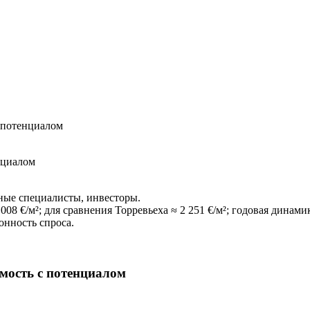
с потенциалом
нциалом
ные специалисты, инвесторы.
008 €/м²; для сравнения Торревьеха ≈ 2 251 €/м²; годовая динами
онность спроса.
имость с потенциалом