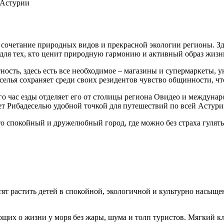
 сочетание природных видов и прекрасной экологии регионы. З
для тех, кто ценит природную гармонию и активный образ жизн
тность, здесь есть все необходимое – магазины и супермаркеты
селья сохраняет среди своих резидентов чувство общинности, ч
о час езды отделяет его от столицы региона Овидео и междунаро
ет Рибадеселью удобной точкой для путешествий по всей Астурии
о спокойный и дружелюбный город, где можно без страха гулять 
отят растить детей в спокойной, экологичной и культурно насыще
ющих о жизни у моря без жары, шума и толп туристов. Мягкий 