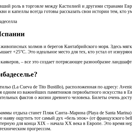
авший роль в торговле между Кастилией и другими странами Ев
ви и капеллы всегда готовы рассказать свои истории тем, кто у
Испании
 живописных холмов и берегов Кантабрийского моря. Здесь мягк
ышает +25°C. Это идеальное место для тех, кто устал от изнуря
ди каякеров, – все это создает потрясающее разнообразие ландша
ибадеселье?
о (La Cueva de Tito Bustillo), расположенная по адресу: Avenida
я одним из важнейших памятников первобытного искусства в Ев
анимательных фактов о жизни древнего человека. Билеты очень дос
ммы отдыха станет Пляж Санта–Марина (Playa de Santa Marina)
наяву ощутить тот самый дух «бель эпок» (от французского belle
актерную для конца XIX – начала XX века в Европе. Это время н
 техническим прогрессом.