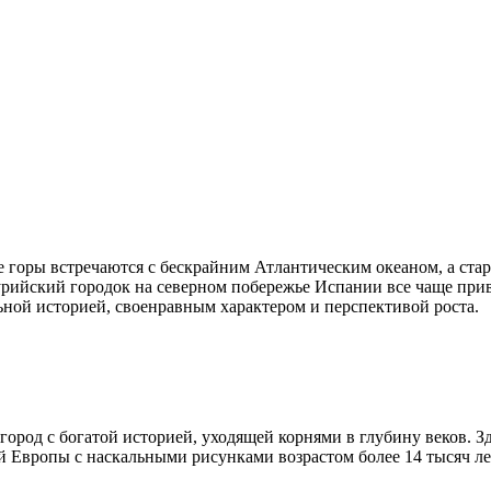
е горы встречаются с бескрайним Атлантическим океаном, а стар
турийский городок на северном побережье Испании все чаще прив
ьной историей, своенравным характером и перспективой роста.
а город с богатой историей, уходящей корнями в глубину веков. Зд
й Европы с наскальными рисунками возрастом более 14 тысяч л