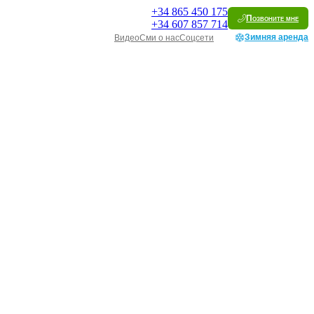
+34
865 450 175
Позвоните мне
+34
607 857 714
Зимняя аренда
Видео
Сми о нас
Соцсети