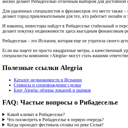
жизни делают Рибадеселью отличным выбором для достойной с
Для удаленных специалистов и фрилансеров это место также –
делают город привлекательным для тех, кто работает онлайн и
И наконец, инвесторы найдут в Рибадеселье стабильный и пер
делают покупку недвижимости здесь выгодным финансовым р
Рибадеселья – это Испания, которая еще не утратила своего ау
Если вы ищете не просто квадратные метры, а качественный 
специалисты компании «Alegria» могут стать вашими ответст
Полезные ссылки Alegria
Каталог недвижимости в Испании
Сервисы и сопровождение сделки
Блог Alegria: обзоры локаций и рынков
FAQ: Частые вопросы о Рибадеселье
Какой климат в Рибадеселье?
Что посмотреть в Рибадеселье в первую очередь?
Когда проходит фестиваль сплава по реке Селья?