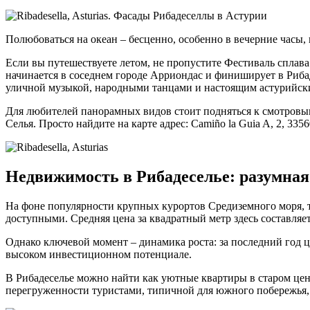
Полюбоваться на океан – бесценно, особенно в вечерние часы, 
Если вы путешествуете летом, не пропустите Фестиваль сплава п
начинается в соседнем городе Арриондас и финиширует в Рибад
уличной музыкой, народными танцами и настоящим астурийск
Для любителей панорамных видов стоит подняться к смотровым 
Селья. Просто найдите на карте адрес: Camiño la Guia A, 2, 33
Недвижимость в Рибадеселье: разумная
На фоне популярности крупных курортов Средиземного моря, т
доступными. Средняя цена за квадратный метр здесь составляет 2
Однако ключевой момент – динамика роста: за последний год це
высоком инвестиционном потенциале.
В Рибадеселье можно найти как уютные квартиры в старом цент
перегруженности туристами, типичной для южного побережья, 