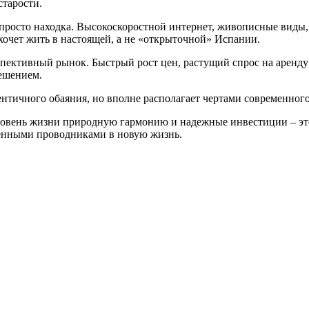
тарости.
 просто находка. Высокоскоростной интернет, живописные виды
 хочет жить в настоящей, а не «открыточной» Испании.
спективный рынок. Быстрый рост цен, растущий спрос на аренд
ешением.
тентичного обаяния, но вполне располагает чертами современног
уровень жизни природную гармонию и надежные инвестиции – эт
венными проводниками в новую жизнь.