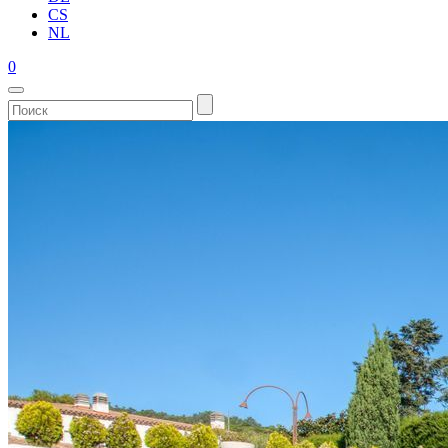
CS
NL
0