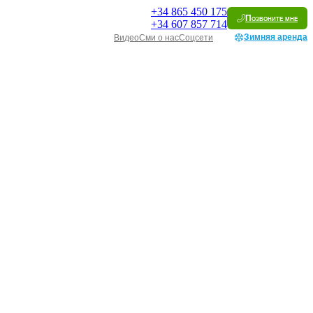
+34
865 450 175
Позвоните мне
+34
607 857 714
Зимняя аренда
Видео
Сми о нас
Соцсети