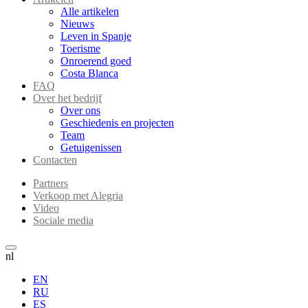
Alle artikelen
Nieuws
Leven in Spanje
Toerisme
Onroerend goed
Costa Blanca
FAQ
Over het bedrijf
Over ons
Geschiedenis en projecten
Team
Getuigenissen
Contacten
Partners
Verkoop met Alegria
Video
Sociale media
nl
EN
RU
ES