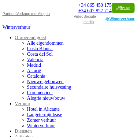
+34
865 450 175
Bel mij
+34
607 857 714
Partners
Verkoop met Alegria
Video
Sociale
Winterverhuur
media
Winterverhuur
Onroerend goed
Alle eigendommen
Costa Blanca
Costa del Sol
Valencia
Madrid
Asturië
Catalonia
Nieuwe gebouwen
Secundaire huisvesting
Commercieel
Alegria nieuwbouw
Verhuur
Hotel in Alicante
Langetermijnlease
Zomer verhuur
Winterverhuur
Diensten
Artikelen