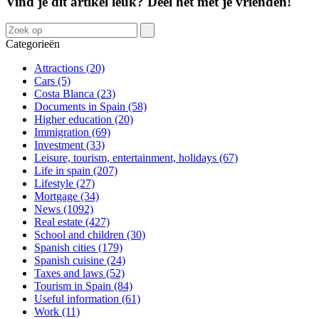
Vind je dit artikel leuk? Deel het met je vrienden!
Categorieën
Attractions (20)
Cars (5)
Costa Blanca (23)
Documents in Spain (58)
Higher education (20)
Immigration (69)
Investment (33)
Leisure, tourism, entertainment, holidays (67)
Life in spain (207)
Lifestyle (27)
Mortgage (34)
News (1092)
Real estate (427)
School and children (30)
Spanish cities (179)
Spanish cuisine (24)
Taxes and laws (52)
Tourism in Spain (84)
Useful information (61)
Work (11)