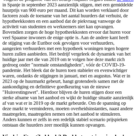
in Spanje in september 2023 aanzienlijk stijgen, met een gemiddelde
huurprijs van 900 euro per maand. Dit kan worden verklaard door
factoren zoals de toename van het aantal huurders dat verhuist, de
hypotheekkosten en een aanbod dat de piekvraag vanwege de
activiteit van studenten en werknemers niet kan opvangen.
Bovendien zorgen de hoge hypotheekkosten ervoor dat huren voor
veel Spaanse inwoners de enige optie is. Aan de andere kant heeft
de stijging van de Euribor ook gevolgen voor verhuurders,
aangezien verhuurders met een hypotheek woningen tegen hogere
huren zullen aanbieden. Het bedrijf vergeleek de dynamiek van het
huidige jaar met die van 2019 om te volgen hoe deze markt zich
gedroeg onder "normale omstandigheden", vóór de COVID-19-
pandemie. Het bleek dat de huren toen stabieler en evenwichtiger
waren, ondanks de stijgingen in januari, mei en augustus. Wat er in
2023 op de huurmarkt gebeurt, hangt grotendeels samen met de
aankondiging en definitieve goedkeuring van de nieuwe
"Huisvestingswet". Hierdoor blijven de huren stijgen door een
sterke afname van het aanbod en wijkt de huidige situatie aanzienlijk
af van wat er in 2019 op de markt gebeurde. Om de spanning op
deze markt te verminderen, moeten overheidsinstanties, naast andere
maatregelen, maatregelen nemen om het aanbod te stimuleren.
Anders kunnen er zelfs in een redelijk stabiel scenario prijspieken
ontstaan die huurders zeer moeilijk kunnen opvangen.