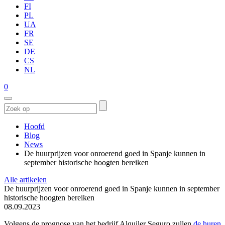
FI
PL
UA
FR
SE
DE
CS
NL
0
Hoofd
Blog
News
De huurprijzen voor onroerend goed in Spanje kunnen in
september historische hoogten bereiken
Alle artikelen
De huurprijzen voor onroerend goed in Spanje kunnen in september
historische hoogten bereiken
08.09.2023
Volgens de prognose van het bedrijf Alquiler Seguro zullen
de huren