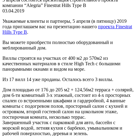
компании “Alegria” Finestrat Hills Type B
03.04.2019
Уважаемые клиенты и партнеры, 5 апреля (в пятницу) 2019
года приглашаем вас на презентацию нашего
проекта Finestrat
Hills Type B
.
Вы можете приобрести полностью оборудованный и
меблированный дом.
Виллы строятся на участках от 400 м2 до 570м2 из
качественных материалов в стиле High Tech с большими
панорамными окнами и видом на море.
Из 17 вилл 14 уже проданы. Осталось всего 3 виллы.
Дом площадью от 176 до 205 м2 + 124,56м2 терраса + солярий,
дом 6-ти комнатный 3-х этажный, состоит из 4-х просторных
спален со встроенными шкафами и гардеробной, 4 ванные
комнаты с подогревом полов, просторный салон с кухней и
островком, второй гостевой салон на цокольном этаже,
постирочная комната, несколько террас.
Завершенный участок с парковкой для авто, бассейн с
морской водой, летняя кухня с барбекю, умывальником и
рабочей поверхностью, деревья и зелень.