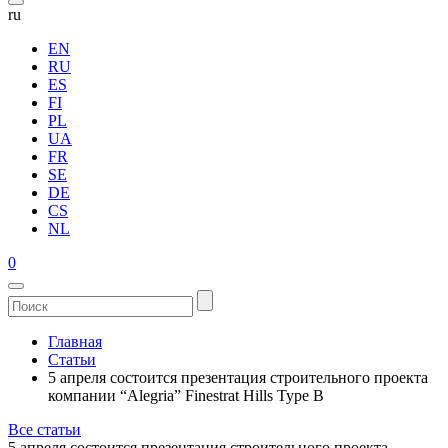
ru
EN
RU
ES
FI
PL
UA
FR
SE
DE
CS
NL
0
Главная
Статьи
5 апреля состоится презентация строительного проекта
компании “Alegria” Finestrat Hills Type B
Все статьи
5 апреля состоится презентация строительного проекта