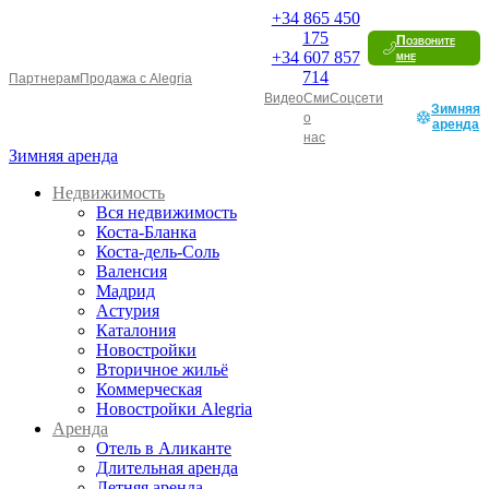
+34
865 450
175
Позвоните
+34
607 857
мне
714
Партнерам
Продажа с Alegria
Видео
Сми
Соцсети
Зимняя
о
аренда
нас
Зимняя аренда
Недвижимость
Вся недвижимость
Коста-Бланка
Коста-дель-Соль
Валенсия
Мадрид
Астурия
Каталония
Новостройки
Вторичное жильё
Коммерческая
Новостройки Alegria
Аренда
Отель в Аликанте
Длительная аренда
Летняя аренда