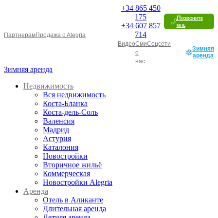
+34
865 450
175
Позвоните
+34
607 857
мне
714
Партнерам
Продажа с Alegria
Видео
Сми
Соцсети
Зимняя
о
аренда
нас
Зимняя аренда
Недвижимость
Вся недвижимость
Коста-Бланка
Коста-дель-Соль
Валенсия
Мадрид
Астурия
Каталония
Новостройки
Вторичное жильё
Коммерческая
Новостройки Alegria
Аренда
Отель в Аликанте
Длительная аренда
Летняя аренда