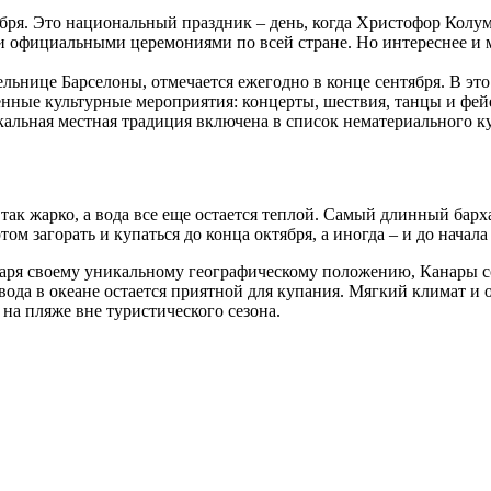
ября. Это национальный праздник – день, когда Христофор Кол
официальными церемониями по всей стране. Но интереснее и ма
льнице Барселоны, отмечается ежегодно в конце сентября. В эт
нные культурные мероприятия: концерты, шествия, танцы и фе
икальная местная традиция включена в список нематериального
так жарко, а вода все еще остается теплой. Самый длинный барх
ом загорать и купаться до конца октября, а иногда – и до начала
годаря своему уникальному географическому положению, Канары
а вода в океане остается приятной для купания. Мягкий климат 
 на пляже вне туристического сезона.