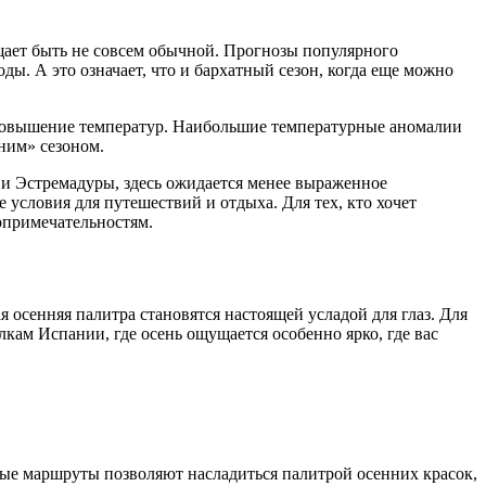
бещает быть не совсем обычной. Прогнозы популярного
оды. А это означает, что и бархатный сезон, когда еще можно
я повышение температур. Наибольшие температурные аномалии
ним» сезоном.
а и Эстремадуры, здесь ожидается менее выраженное
е условия для путешествий и отдыха. Для тех, кто хочет
опримечательностям.
 осенняя палитра становятся настоящей усладой для глаз. Для
лкам Испании, где осень ощущается особенно ярко, где вас
ые маршруты позволяют насладиться палитрой осенних красок,