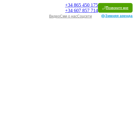
+34
865 450 175
Позвоните мне
+34
607 857 714
Зимняя аренда
Видео
Сми о нас
Соцсети