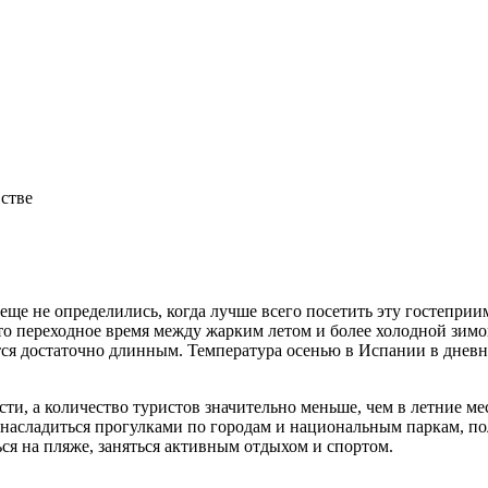
встве
еще не определились, когда лучше всего посетить эту гостеприи
Это переходное время между жарким летом и более холодной зим
тся достаточно длинным. Температура осенью в Испании в дневные
ти, а количество туристов значительно меньше, чем в летние 
но насладиться прогулками по городам и национальным паркам, п
ься на пляже, заняться активным отдыхом и спортом.