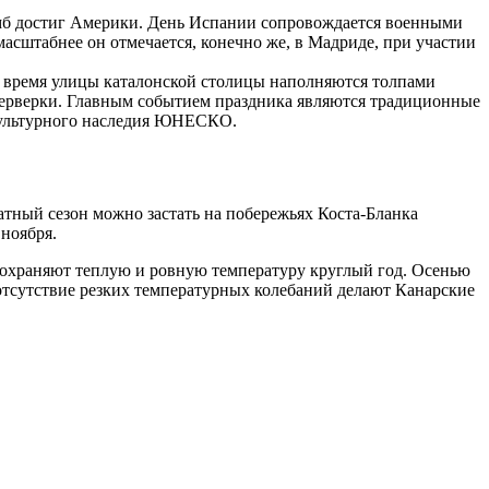
умб достиг Америки. День Испании сопровождается военными
сштабнее он отмечается, конечно же, в Мадриде, при участии
о время улицы каталонской столицы наполняются толпами
йерверки. Главным событием праздника являются традиционные
 культурного наследия ЮНЕСКО.
атный сезон можно застать на побережьях Коста-Бланка
 ноября.
 сохраняют теплую и ровную температуру круглый год. Осенью
и отсутствие резких температурных колебаний делают Канарские