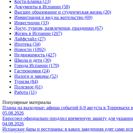
Коста-Бланка (23)
Документы в Испании (58)
Высшее образование и студенческая жизнь (20)
Иммиграция и вид на жительство (69)
Инвестиции (33)
Досуг, туризм, развлечения, праздники (67)
Жизнь в Испании (207)
Лайфстайл (27)
Ипотека (34)
Новости (1092)
Недвижимость (427)
Школа и дети (30)
Города Испании (179)
Гастрономия (24)
Налоги и законы (52)
Туризм (84)
Полезное (61)
Работа (11)
Популярные материалы
Планы на выходные: афиша событий 6-9 августа в Торревьехе 
05.08.2026
Евросоюз официально продлил временную защиту для украинце
04.08.2026
Испанские бары и рестораны: в каких заведениях едят сами ис