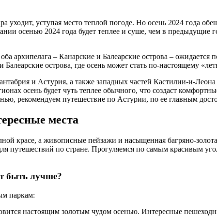
ара уходит, уступая место теплой погоде. Но осень 2024 года о
пании осенью 2024 года будет теплее и суше, чем в предыдущие г
 оба архипелага – Канарские и Балеарские острова – ожидаетс
 Балеарские острова, где осень может стать по-настоящему «лет
Кантабрия и Астурия, а также западных частей Кастилии-и-Леон
гионах осень будет чуть теплее обычного, что создаст комфортны
ью, рекомендуем путешествие по Астурии, по ее главным дост
тересные места
лной красе, а живописные пейзажи и насыщенная багряно-золотая
 для путешествий по стране. Прогуляемся по самым красивым уго
ет быть лучше?
ым паркам:
новится настоящим золотым чудом осенью. Интересные пешеходн