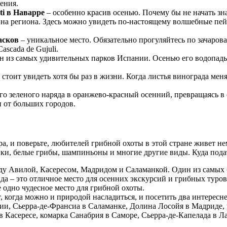
ения.
ti в Наварре
– особенно красив осенью. Почему бы не начать зн
а региона. Здесь можно увидеть по-настоящему волшебные пейз
асков
– уникальное место. Обязательно прогуляйтесь по зачарова
scada de Gujuli.
н из самых удивительных парков Испании. Осенью его водопады 
 стоит увидеть хотя бы раз в жизни. Когда листья винограда мен
го зеленого наряда в оранжево-красный осенний, превращаясь в
и от больших городов.
а, и поверьте, любителей грибной охоты в этой стране живет не
ки, белые грибы, шампиньоны и многие другие виды. Куда пода
у Авилой, Касересом, Мадридом и Саламанкой. Один из самых
да – это отличное место для осенних экскурсий и грибных туров
 одно чудесное место для грибной охоты.
 когда можно и природой насладиться, и посетить два интересн
рии, Сьерра-де-Франсиа в Саламанке, Долина Лосойя в Мадриде,
Касересе, комарка Санабрия в Саморе, Сьерра-де-Капелада в Л