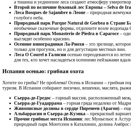
а тишина и уединение леса создают атмосферу умиротвор
Второй по величине буковый лес Европы – Selva de Ira
Леса Bosques de Sajambre в Леоне
– природная жемчужин
голубого неба.
Природный парк Parque Natural de Gorbea в Стране Б
необычные сказочные формы, отдохните возле водопада Ca
Природный парк Monasterio de Piedra в Сарагосе
– оди
выглядят особенно красиво.
Осенние виноградники Ла-Риохи
– это зрелище, которое
только для прогулок, но и для дегустации местных вин.
Леса O Courel в Галисии
осенью переодеваются из летне
для тех, кто хочет насладиться осенними пейзажами вдал
Испания осенью: грибная охота
Хотите по грибы? Не проблема! Осень в Испании – грибная пор
туризм. В Испании собирают лисички, вешенки, маслята, рыжи
Сьерра-де-Гредос
– горный массив, расположенный межд
Сьерра-де-Гуадаррама
– горная гряда недалеко от Мадри
Живописные долины в сердце Пиренеев (Арагон)
– еще
Альбаррасин и Сьерра-де-Куэнка
– прекрасный вариант,
Прочие грибные места Испании
: лес Муньельос в Асту
природный парк Монтсени в Каталонии, долина Амброс в 