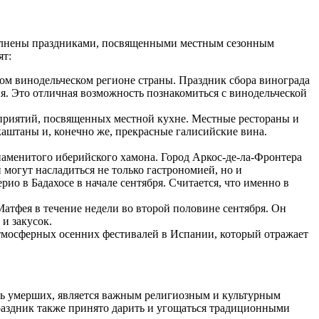
полнены праздниками, посвященными местным сезонным
ят:
ном винодельческом регионе страны. Праздник сбора винограда
ия. Это отличная возможность познакомиться с винодельческой
приятий, посвященных местной кухне. Местные рестораны и
аштаны и, конечно же, прекрасные галисийские вина.
знаменитого иберийского хамона. Город Аркос-де-ла-Фронтера
могут насладиться не только гастрономией, но и
ио в Бадахосе в начале сентября. Считается, что именно в
Матфея в течение недели во второй половине сентября. Он
и закусок.
атмосферных осенних фестивалей в Испании, который отражает
мять умерших, является важным религиозным и культурным
аздник также принято дарить и угощаться традиционными