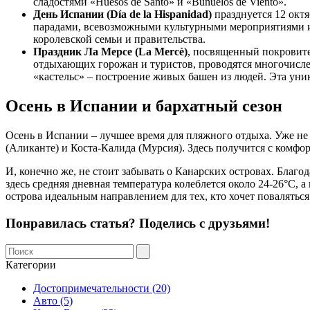
сладостями «Huesos de Santo» и «Buñuelos de Viento».
День Испании (Día de la Hispanidad)
празднуется 12 окт
парадами, всевозможными культурными мероприятиями и 
королевской семьи и правительства.
Праздник Ла Мерсе (La Mercè)
, посвященный покровите
отдыхающих горожан и туристов, проводятся многочисле
«кастельс» – построение живых башен из людей. Эта ун
Осень в Испании и бархатный сезон
Осень в Испании – лучшее время для пляжного отдыха. Уже не 
(Аликанте) и Коста-Калида (Мурсия). Здесь получится с комфорт
И, конечно же, не стоит забывать о Канарских островах. Бла
здесь средняя дневная температура колеблется около 24-26°C, 
острова идеальным направлением для тех, кто хочет поваляться
Понравилась статья? Поделись с друзьями!
Категории
Достопримечательности (20)
Авто (5)