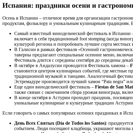
Испания: праздники осени и гастроном
Осень в Испании – отличное время для организации гастроно
продуктам, фольклору и уникальным кулинарным традициям. В
Самый известный винодельческий фестиваль в Испании
включает в себя традиционный foot stomping (когда вино
культурой региона и попробовать лучшие сорта местных 
В Галисии в рамках фестиваля «Осенний гастрономическ
таверны предлагают специальные осенние меню, включаю
Фестиваль длится с середины сентября до середины декаб
В октябре в Андалусии проводится Фестиваль хамона –
F
становится центром кулинарных событий, где местные пр
традиционной музыкой и танцами. Аналогичный фестиваль 
Эстремадуре производится лучший хамон “Pata negra” или 
Еще один винодельческий фестиваль –
Fiestas de San Ma
также связан с окончанием сбора урожая винограда, вклю
В конце октября в Астурии проходит праздник, посвяще
уникальные кулинарные и культурные традиции Астурии
Если говорить о самых популярных осенних праздниках в Испа
День Всех Святых (Día de Todos los Santos)
: празднуетс
событием. Люди посещают кладбища, украшают могилы ц