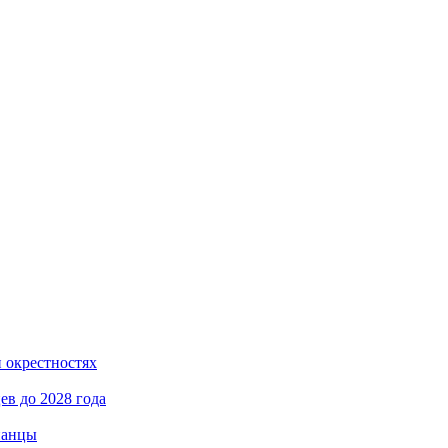
и окрестностях
в до 2028 года
панцы