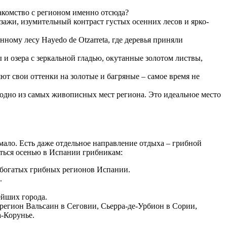
акомство с регионом именно отсюда?
ажи, изумительный контраст густых осенних лесов и ярко-
нному лесу Hayedo de Otzarreta, где деревья приняли
и озера с зеркальной гладью, окутанные золотом листвы,
яют свои оттенки на золотые и багряные – самое время не
 одно из самых живописных мест региона. Это идеальное место
мало. Есть даже отдельное направление отдыха – грибной
ться осенью в Испании грибникам:
 богатых грибных регионов Испании.
.
ейших города.
 регион Вальсаин в Сеговии, Сьерра-де-Урбион в Сории,
а-Корунье.