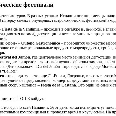
ические фестивали
мических туров. В разных уголках Испании осенние месяцы на
 пятерку самых популярных гастрономических фестивалей вход
 –
Fiesta de la Vendimia
– проходит в сентябре в Ла-Риохе, в глав
град давится ногами), дегустации и веселые уличные празднован
вин.
ий сезон» –
Outono Gastronómico
– проводится множество меро
щие сезонные региональные продукты: морепродукты, грибы, к
ря.
estival del Jamón
, где центральное место занимают дегустации 
оизводители представляют свои лучшие образцы хамона, а гости 
«День хамона» – Día del Jamón – проводится в городе Монестер
“Bellota”.
teo
– проводится в столице Ла-Риохи, Логроньо, в честь святого 
чает уличные представления, концерты, дегустации местных вин 
нный сбору каштанов –
Fiesta de la Castaña
. Это один из самых 
.
нии, то в ТОП-3 войдут:
я 1 ноября по всей Испании. Этот день, когда испанцы чтут па
ветовыми композициями и проводят время в кругу семьи. На пр