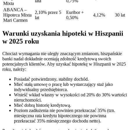
lata
0,75%
Mixta
ABANCA –
2,10% przez 5
Euribor +
Hipoteca Mixta
4,12%
30 lat
lat
0,50%
Mari Carmen
Warunki uzyskania hipoteki w Hiszpanii
w 2025 roku
Chociaż wymagania nie uległy znaczącym zmianom, hiszpańskie
banki nadal dokładnie oceniają zdolność kredytową swoich
potencjalnych klientów. Aby uzyskać hipotekę w Hiszpanii w 2025
roku, należy:
Posiadać potwierdzony, stabilny dochód.
Mieć stałą umowę o pracę lub wystarczający staż jako
indywidualny przedsiębiorca.
Wnieść wkład własny w wysokości od 20% do 30% wartości
nieruchomości.
Mieć dobrą historię kredytową.
Poziom zadłużenia nie powinien przekraczać 35% (tzn.
miesięczna rata kredytu hipotecznego nie powinna
przekraczać 35% miesięcznego dochodu netto).