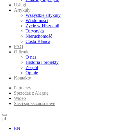
Usługi
Artykuły
Wszystkie artykuły
Wiadomości
Życie w Hiszpanii
Turystyka
Nieruchomość
Costa-Blanca
FAQ
O firmie
O nas
Historia i projekty
Zespół
Opinie
Kontakty
Partnerzy
Sprzedaż z Alegrię
Wideo
Sieci społecznościowe
pl
EN