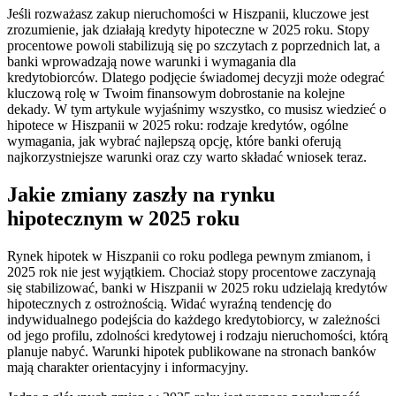
Jeśli rozważasz zakup nieruchomości w Hiszpanii, kluczowe jest
zrozumienie, jak działają kredyty hipoteczne w 2025 roku. Stopy
procentowe powoli stabilizują się po szczytach z poprzednich lat, a
banki wprowadzają nowe warunki i wymagania dla
kredytobiorców. Dlatego podjęcie świadomej decyzji może odegrać
kluczową rolę w Twoim finansowym dobrostanie na kolejne
dekady. W tym artykule wyjaśnimy wszystko, co musisz wiedzieć o
hipotece w Hiszpanii w 2025 roku: rodzaje kredytów, ogólne
wymagania, jak wybrać najlepszą opcję, które banki oferują
najkorzystniejsze warunki oraz czy warto składać wniosek teraz.
Jakie zmiany zaszły na rynku
hipotecznym w 2025 roku
Rynek hipotek w Hiszpanii co roku podlega pewnym zmianom, i
2025 rok nie jest wyjątkiem. Chociaż stopy procentowe zaczynają
się stabilizować, banki w Hiszpanii w 2025 roku udzielają kredytów
hipotecznych z ostrożnością. Widać wyraźną tendencję do
indywidualnego podejścia do każdego kredytobiorcy, w zależności
od jego profilu, zdolności kredytowej i rodzaju nieruchomości, którą
planuje nabyć. Warunki hipotek publikowane na stronach banków
mają charakter orientacyjny i informacyjny.