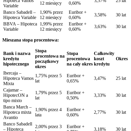
Hipoteca Vamos
3,57%
25 lat
12 miesięcy
0,60%
Variable
Banco Sabadell –
1,90% przez
Euribor +
3,58%
30 lat
Hipoteca Variable
12 miesięcy
0,60%
BBVA – Hipoteca
1,99% przez
Euribor +
3,63%
30 lat
Variable
12 miesięcy
0,60%
Mieszana stopa procentowa:
Stopa
Bank i nazwa
Stopa
Całkowity
procentowa na
kredytu
procentowa
koszt
Okres
początkowy
hipotecznego
na cały okres
kredytu
okres
Ibercaja –
1,75% przez 5
Euribor +
Hipoteca Vamos
3,47%
25 lat
lat
0,65%
Mixta
Cajamar –
1,79% przez 5
Euribor +
HipotecON a
3,33%
30 lat
lat
0,50%
tipo mixto
Banca March –
1,90% przez 4
Euribor +
Hipoteca mixta
2,77%
30 lat
lata
0,60%
Avantio
Banco Sabadell
2,00% przez 3
Euribor +
– Hipoteca
3,18%
30 lat