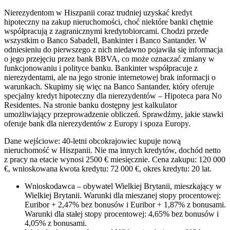
Nierezydentom w Hiszpanii coraz trudniej uzyskać kredyt
hipoteczny na zakup nieruchomości, choć niektóre banki chętnie
współpracują z zagranicznymi kredytobiorcami. Chodzi przede
wszystkim o Banco Sabadell, Bankinter i Banco Santander. W
odniesieniu do pierwszego z nich niedawno pojawiła się informacja
o jego przejęciu przez bank BBVA, co może oznaczać zmiany w
funkcjonowaniu i polityce banku. Bankinter współpracuje z
nierezydentami, ale na jego stronie internetowej brak informacji o
warunkach. Skupimy się więc na Banco Santander, który oferuje
specjalny kredyt hipoteczny dla nierezydentów – Hipoteca para No
Residentes. Na stronie banku dostępny jest kalkulator
umożliwiający przeprowadzenie obliczeń. Sprawdźmy, jakie stawki
oferuje bank dla nierezydentów z Europy i spoza Europy.
Dane wejściowe: 40-letni obcokrajowiec kupuje nową
nieruchomość w Hiszpanii. Nie ma innych kredytów, dochód netto
z pracy na etacie wynosi 2500 € miesięcznie. Cena zakupu: 120 000
€, wnioskowana kwota kredytu: 72 000 €, okres kredytu: 20 lat.
Wnioskodawca – obywatel Wielkiej Brytanii, mieszkający w
Wielkiej Brytanii. Warunki dla mieszanej stopy procentowej:
Euribor + 2,47% bez bonusów i Euribor + 1,87% z bonusami.
Warunki dla stałej stopy procentowej: 4,65% bez bonusów i
4,05% z bonusami.