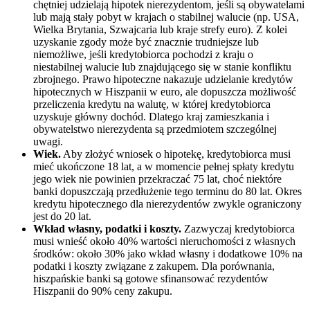
chętniej udzielają hipotek nierezydentom, jeśli są obywatelami
lub mają stały pobyt w krajach o stabilnej walucie (np. USA,
Wielka Brytania, Szwajcaria lub kraje strefy euro). Z kolei
uzyskanie zgody może być znacznie trudniejsze lub
niemożliwe, jeśli kredytobiorca pochodzi z kraju o
niestabilnej walucie lub znajdującego się w stanie konfliktu
zbrojnego. Prawo hipoteczne nakazuje udzielanie kredytów
hipotecznych w Hiszpanii w euro, ale dopuszcza możliwość
przeliczenia kredytu na walutę, w której kredytobiorca
uzyskuje główny dochód. Dlatego kraj zamieszkania i
obywatelstwo nierezydenta są przedmiotem szczególnej
uwagi.
Wiek.
Aby złożyć wniosek o hipotekę, kredytobiorca musi
mieć ukończone 18 lat, a w momencie pełnej spłaty kredytu
jego wiek nie powinien przekraczać 75 lat, choć niektóre
banki dopuszczają przedłużenie tego terminu do 80 lat. Okres
kredytu hipotecznego dla nierezydentów zwykle ograniczony
jest do 20 lat.
Wkład własny, podatki i koszty.
Zazwyczaj kredytobiorca
musi wnieść około 40% wartości nieruchomości z własnych
środków: około 30% jako wkład własny i dodatkowe 10% na
podatki i koszty związane z zakupem. Dla porównania,
hiszpańskie banki są gotowe sfinansować rezydentów
Hiszpanii do 90% ceny zakupu.