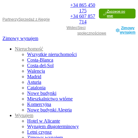
+34
865 450
175
Zadzwoń do
+34
607 857
mnie
Partnerzy
Sprzedaż z Alegrię
714
Wideo
Sieci
Zimowy
wynajem
społecznościowe
Zimowy wynajem
Nieruchomość
Wszystkie nieruchomości
Costa-Blanca
Costa-del-Sol
Walencja
Madrid
Asturia
Catalonia
Nowe budynki
Mieszkalnictwo wtórne
Komercyjna
Nowe budynki Alegria
Wynajem
Hotel w Alicante
Wynajem długoterminowy
Letni czynsz
Zimowy wynajem