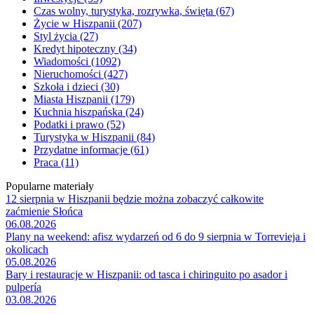
Czas wolny, turystyka, rozrywka, święta (67)
Życie w Hiszpanii (207)
Styl życia (27)
Kredyt hipoteczny (34)
Wiadomości (1092)
Nieruchomości (427)
Szkoła i dzieci (30)
Miasta Hiszpanii (179)
Kuchnia hiszpańska (24)
Podatki i prawo (52)
Turystyka w Hiszpanii (84)
Przydatne informacje (61)
Praca (11)
Popularne materiały
12 sierpnia w Hiszpanii będzie można zobaczyć całkowite
zaćmienie Słońca
06.08.2026
Plany na weekend: afisz wydarzeń od 6 do 9 sierpnia w Torrevieja i
okolicach
05.08.2026
Bary i restauracje w Hiszpanii: od tasca i chiringuito po asador i
pulpería
03.08.2026