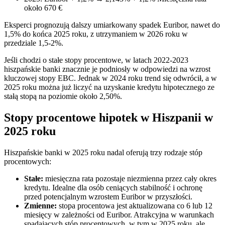
około 670 €
Eksperci prognozują dalszy umiarkowany spadek Euribor, nawet do
1,5% do końca 2025 roku, z utrzymaniem w 2026 roku w
przedziale 1,5-2%.
Jeśli chodzi o stałe stopy procentowe, w latach 2022-2023
hiszpańskie banki znacznie je podniosły w odpowiedzi na wzrost
kluczowej stopy EBC. Jednak w 2024 roku trend się odwrócił, a w
2025 roku można już liczyć na uzyskanie kredytu hipotecznego ze
stałą stopą na poziomie około 2,50%.
Stopy procentowe hipotek w Hiszpanii w
2025 roku
Hiszpańskie banki w 2025 roku nadal oferują trzy rodzaje stóp
procentowych:
Stałe:
miesięczna rata pozostaje niezmienna przez cały okres
kredytu. Idealne dla osób ceniących stabilność i ochronę
przed potencjalnym wzrostem Euribor w przyszłości.
Zmienne:
stopa procentowa jest aktualizowana co 6 lub 12
miesięcy w zależności od Euribor. Atrakcyjna w warunkach
spadających stóp procentowych, w tym w 2025 roku, ale