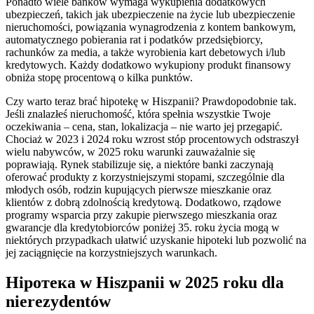
Ponadto wiele banków wymaga wykupienia dodatkowych
ubezpieczeń, takich jak ubezpieczenie na życie lub ubezpieczenie
nieruchomości, powiązania wynagrodzenia z kontem bankowym,
automatycznego pobierania rat i podatków przedsiębiorcy,
rachunków za media, a także wyrobienia kart debetowych i/lub
kredytowych. Każdy dodatkowo wykupiony produkt finansowy
obniża stopę procentową o kilka punktów.
Czy warto teraz brać hipotekę w Hiszpanii? Prawdopodobnie tak.
Jeśli znalazłeś nieruchomość, która spełnia wszystkie Twoje
oczekiwania – cena, stan, lokalizacja – nie warto jej przegapić.
Chociaż w 2023 i 2024 roku wzrost stóp procentowych odstraszył
wielu nabywców, w 2025 roku warunki zauważalnie się
poprawiają. Rynek stabilizuje się, a niektóre banki zaczynają
oferować produkty z korzystniejszymi stopami, szczególnie dla
młodych osób, rodzin kupujących pierwsze mieszkanie oraz
klientów z dobrą zdolnością kredytową. Dodatkowo, rządowe
programy wsparcia przy zakupie pierwszego mieszkania oraz
gwarancje dla kredytobiorców poniżej 35. roku życia mogą w
niektórych przypadkach ułatwić uzyskanie hipoteki lub pozwolić na
jej zaciągnięcie na korzystniejszych warunkach.
Hipотека w Hiszpanii w 2025 roku dla
nierezydentów