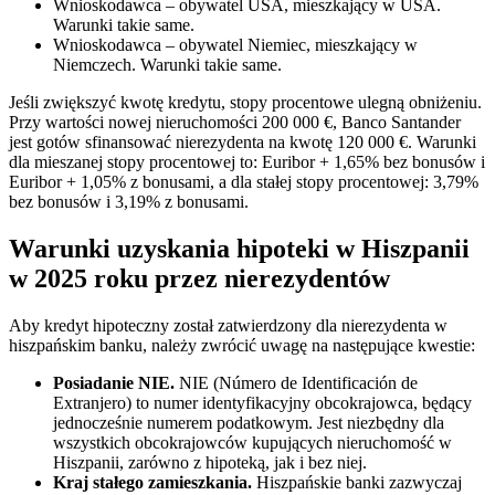
Wnioskodawca – obywatel USA, mieszkający w USA.
Warunki takie same.
Wnioskodawca – obywatel Niemiec, mieszkający w
Niemczech. Warunki takie same.
Jeśli zwiększyć kwotę kredytu, stopy procentowe ulegną obniżeniu.
Przy wartości nowej nieruchomości 200 000 €, Banco Santander
jest gotów sfinansować nierezydenta na kwotę 120 000 €. Warunki
dla mieszanej stopy procentowej to: Euribor + 1,65% bez bonusów i
Euribor + 1,05% z bonusami, a dla stałej stopy procentowej: 3,79%
bez bonusów i 3,19% z bonusami.
Warunki uzyskania hipoteki w Hiszpanii
w 2025 roku przez nierezydentów
Aby kredyt hipoteczny został zatwierdzony dla nierezydenta w
hiszpańskim banku, należy zwrócić uwagę na następujące kwestie:
Posiadanie NIE.
NIE (Número de Identificación de
Extranjero) to numer identyfikacyjny obcokrajowca, będący
jednocześnie numerem podatkowym. Jest niezbędny dla
wszystkich obcokrajowców kupujących nieruchomość w
Hiszpanii, zarówno z hipoteką, jak i bez niej.
Kraj stałego zamieszkania.
Hiszpańskie banki zazwyczaj