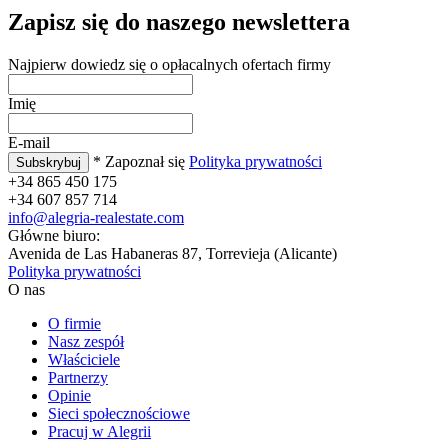
Zapisz się do naszego newslettera
Najpierw dowiedz się o opłacalnych ofertach firmy
Imię
E-mail
* Zapoznał się
Polityka prywatności
+34 865 450 175
+34 607 857 714
info@alegria-realestate.com
Główne biuro:
Avenida de Las Habaneras 87, Torrevieja (Alicante)
Polityka prywatności
O nas
O firmie
Nasz zespół
Właściciele
Partnerzy
Opinie
Sieci społecznościowe
Pracuj w Alegrii