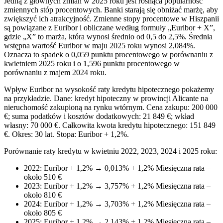
Jedną z głównych zmian w 2025 roku jest rosnąca popularność
zmiennych stóp procentowych. Banki starają się obniżać marżę, aby
zwiększyć ich atrakcyjność. Zmienne stopy procentowe w Hiszpanii
są powiązane z Euribor i obliczane według formuły „Euribor + X”,
gdzie „X” to marża, która wynosi średnio od 0,5 do 2,5%. Średnia
wstępna wartość Euribor w maju 2025 roku wynosi 2,084%.
Oznacza to spadek o 0,059 punktu procentowego w porównaniu z
kwietniem 2025 roku i o 1,596 punktu procentowego w
porównaniu z majem 2024 roku.
Wpływ Euribor na wysokość raty kredytu hipotecznego pokażemy
na przykładzie. Dane: kredyt hipoteczny w prowincji Alicante na
nieruchomość zakupioną na rynku wtórnym. Cena zakupu: 200 000
€; suma podatków i kosztów dodatkowych: 21 849 €; wkład
własny: 70 000 €. Całkowita kwota kredytu hipotecznego: 151 849
€. Okres: 30 lat. Stopa: Euribor + 1,2%.
Porównanie raty kredytu w kwietniu 2022, 2023, 2024 i 2025 roku:
2022: Euribor + 1,2% → 0,013% + 1,2% Miesięczna rata –
około 510 €
2023: Euribor + 1,2% → 3,757% + 1,2% Miesięczna rata –
około 810 €
2024: Euribor + 1,2% → 3,703% + 1,2% Miesięczna rata –
około 805 €
2025: Euribor + 1,2% → 2,143% + 1,2% Miesięczna rata –