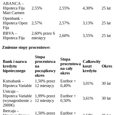
ABANCA –
Hipoteca Fija
2,55%
2,55%
4,30%
25 lat
Mari Carmen
Openbank –
Hipoteca Open
2,57%
2,57%
3,13%
25 lat
Fija
BBVA –
2,60% przez 6
2,60%
3,55%
25 lat
Hipoteca Fija
miesięcy
Zmienne stopy procentowe:
Stopa
Stopa
Bank i nazwa
procentowa
Całkowity
procentowa
kredytu
na
koszt
Okres
na cały
hipotecznego
początkowy
kredytu
okres
okres
Kutxabank –
1,50% przez
Euribor +
3,01%
30 lat
Hipoteca Variable
12 miesięcy
0,49%
Unicaja –
Hipoteca Variable
1,99% przez
Euribor +
3,61%
30 lat
(wynagrodzenie ≥
12 miesięcy
0,50%
2000€)
Ibercaja –
1,50% przez
Euribor +