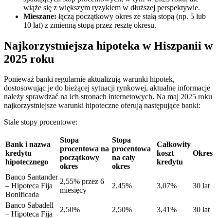
wiąże się z większym ryzykiem w dłuższej perspektywie.
Mieszane:
łączą początkowy okres ze stałą stopą (np. 5 lub
10 lat) z zmienną stopą przez resztę okresu.
Najkorzystniejsza hipoteka w Hiszpanii w
2025 roku
Ponieważ banki regularnie aktualizują warunki hipotek,
dostosowując je do bieżącej sytuacji rynkowej, aktualne informacje
należy sprawdzać na ich stronach internetowych. Na maj 2025 roku
najkorzystniejsze warunki hipoteczne oferują następujące banki:
Stałe stopy procentowe:
Stopa
Stopa
Bank i nazwa
Całkowity
procentowa na
procentowa
kredytu
koszt
Okres
początkowy
na cały
hipotecznego
kredytu
okres
okres
Banco Santander
2,55% przez 6
– Hipoteca Fija
2,45%
3,07%
30 lat
miesięcy
Bonificada
Banco Sabadell
2,50%
2,50%
3,41%
30 lat
– Hipoteca Fija