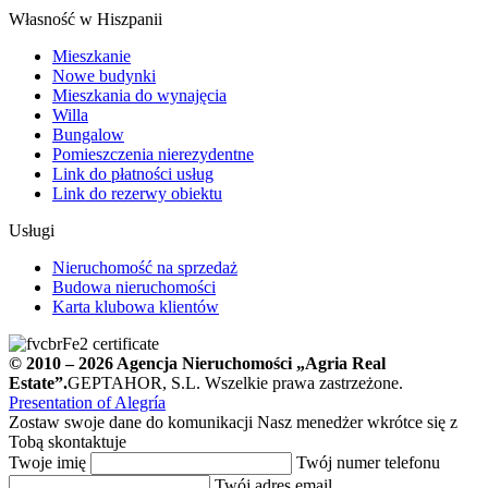
Własność w Hiszpanii
Mieszkanie
Nowe budynki
Mieszkania do wynajęcia
Willa
Bungalow
Pomieszczenia nierezydentne
Link do płatności usług
Link do rezerwy obiektu
Usługi
Nieruchomość na sprzedaż
Budowa nieruchomości
Karta klubowa klientów
© 2010 – 2026
Agencja Nieruchomości
„Agria Real
Estate”.
GEPTAHOR, S.L. Wszelkie prawa zastrzeżone.
Presentation of Alegría
Zostaw swoje dane do komunikacji
Nasz menedżer wkrótce się z
Tobą skontaktuje
Twoje imię
Twój numer telefonu
Twój adres email