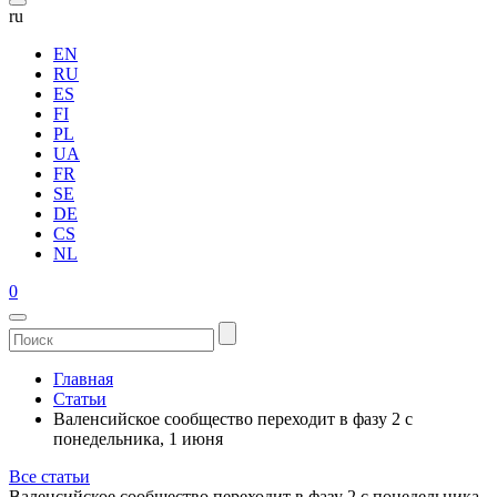
ru
EN
RU
ES
FI
PL
UA
FR
SE
DE
CS
NL
0
Главная
Статьи
Валенсийское сообщество переходит в фазу 2 с
понедельника, 1 июня
Все статьи
Валенсийское сообщество переходит в фазу 2 с понедельника,