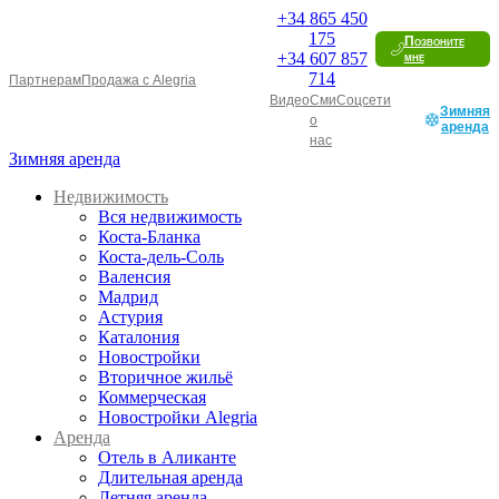
+34
865 450
175
Позвоните
+34
607 857
мне
714
Партнерам
Продажа с Alegria
Видео
Сми
Соцсети
Зимняя
о
аренда
нас
Зимняя аренда
Недвижимость
Вся недвижимость
Коста-Бланка
Коста-дель-Соль
Валенсия
Мадрид
Астурия
Каталония
Новостройки
Вторичное жильё
Коммерческая
Новостройки Alegria
Аренда
Отель в Аликанте
Длительная аренда
Летняя аренда