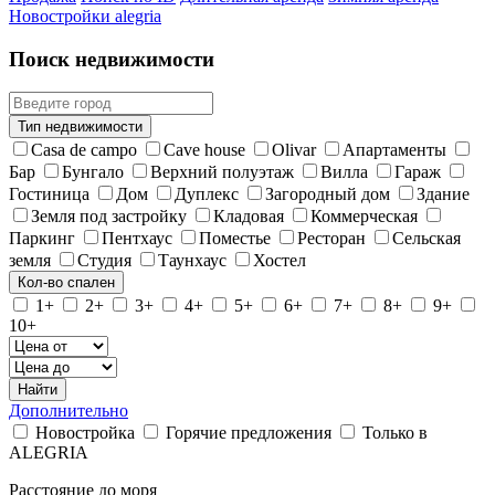
Новостройки alegria
Поиск недвижимости
Тип недвижимости
Casa de campo
Cave house
Olivar
Апартаменты
Бар
Бунгало
Верхний полуэтаж
Вилла
Гараж
Гостиница
Дом
Дуплекс
Загородный дом
Здание
Земля под застройку
Кладовая
Коммерческая
Паркинг
Пентхаус
Поместье
Ресторан
Сельская
земля
Студия
Таунхаус
Хостел
Кол-во спален
1+
2+
3+
4+
5+
6+
7+
8+
9+
10+
Найти
Дополнительно
Новостройка
Горячие предложения
Только в
ALEGRIA
Расстояние до моря