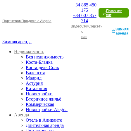
+34
865 450
175
Позвоните
+34
607 857
мне
714
Партнерам
Продажа с Alegria
Видео
Сми
Соцсети
Зимняя
о
аренда
нас
Зимняя аренда
Недвижимость
Вся недвижимость
Коста-Бланка
Коста-дель-Соль
Валенсия
Мадрид
Астурия
Каталония
Новостройки
Вторичное жильё
Коммерческая
Новостройки Alegria
Аренда
Отель в Аликанте
Длительная аренда
Летняя аренда