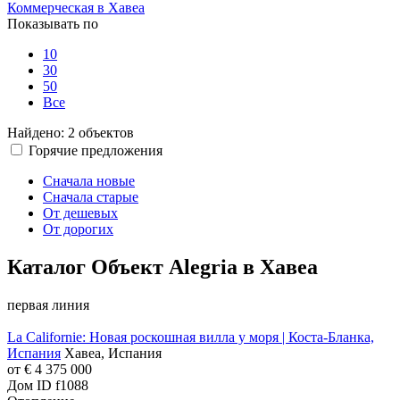
Коммерческая в Хавеа
Показывать по
10
30
50
Все
Найдено:
2 объектов
Горячие предложения
Сначала новые
Сначала старые
От дешевых
От дорогих
Каталог Объект Alegria в Хавеа
первая линия
La Californie: Новая роскошная вилла у моря | Коста-Бланка,
Испания
Хавеа, Испания
от
€ 4 375 000
Дом
ID f1088