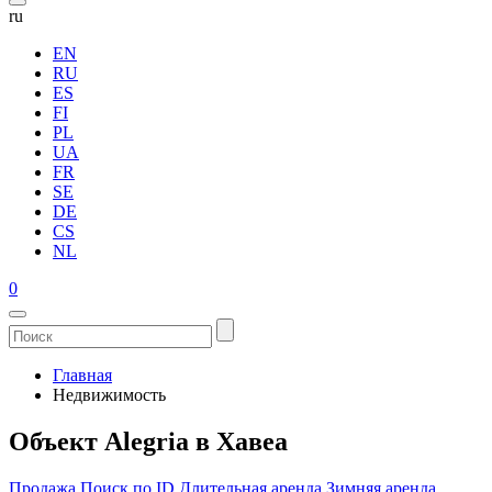
ru
EN
RU
ES
FI
PL
UA
FR
SE
DE
CS
NL
0
Главная
Недвижимость
Объект Alegria в Хавеа
Продажа
Поиск по ID
Длительная аренда
Зимняя аренда