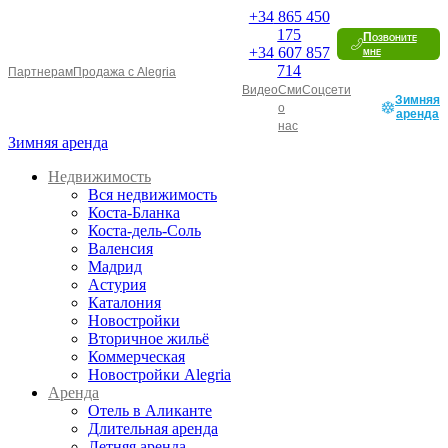
+34
865 450
175
Позвоните
+34
607 857
мне
714
Партнерам
Продажа с Alegria
Видео
Сми
Соцсети
Зимняя
о
аренда
нас
Зимняя аренда
Недвижимость
Вся недвижимость
Коста-Бланка
Коста-дель-Соль
Валенсия
Мадрид
Астурия
Каталония
Новостройки
Вторичное жильё
Коммерческая
Новостройки Alegria
Аренда
Отель в Аликанте
Длительная аренда
Летняя аренда