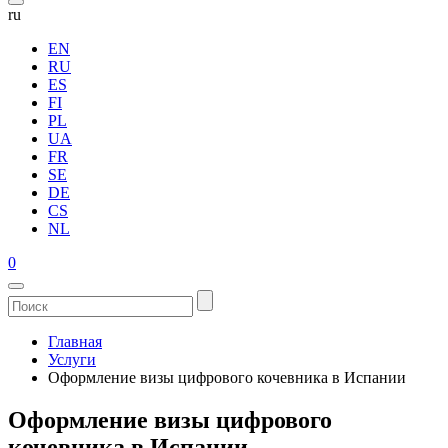
ru
EN
RU
ES
FI
PL
UA
FR
SE
DE
CS
NL
0
Главная
Услуги
Оформление визы цифрового кочевника в Испании
Оформление визы цифрового
кочевника в Испании