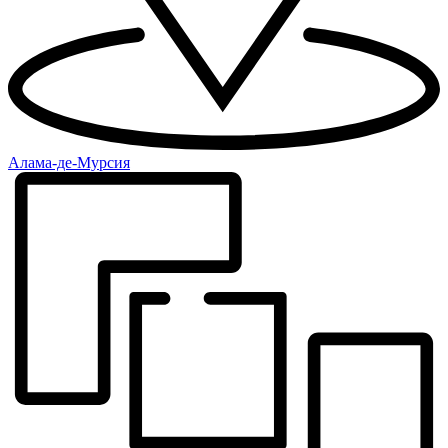
Алама-де-Мурсия