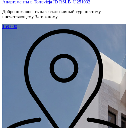
Апартаменты в Torrevieja ID RSLB_U251032
Добро пожаловать на эксклюзивный тур по этому
впечатляющему 3-этажному…
169 000