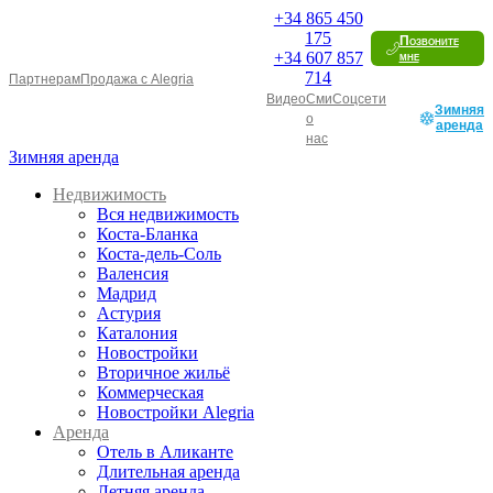
+34
865 450
175
Позвоните
+34
607 857
мне
714
Партнерам
Продажа с Alegria
Видео
Сми
Соцсети
Зимняя
о
аренда
нас
Зимняя аренда
Недвижимость
Вся недвижимость
Коста-Бланка
Коста-дель-Соль
Валенсия
Мадрид
Астурия
Каталония
Новостройки
Вторичное жильё
Коммерческая
Новостройки Alegria
Аренда
Отель в Аликанте
Длительная аренда
Летняя аренда