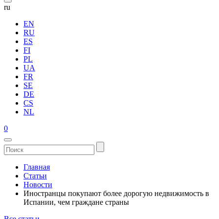
ru
EN
RU
ES
FI
PL
UA
FR
SE
DE
CS
NL
0
Главная
Статьи
Новости
Иностранцы покупают более дорогую недвижимость в
Испании, чем граждане страны
Все статьи