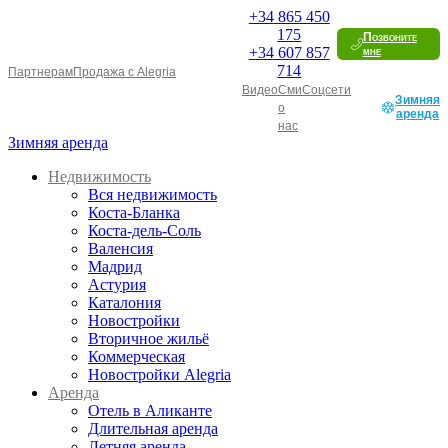
+34
865 450
175
Позвоните
+34
607 857
мне
714
Партнерам
Продажа с Alegria
Видео
Сми
Соцсети
Зимняя
о
аренда
нас
Зимняя аренда
Недвижимость
Вся недвижимость
Коста-Бланка
Коста-дель-Соль
Валенсия
Мадрид
Астурия
Каталония
Новостройки
Вторичное жильё
Коммерческая
Новостройки Alegria
Аренда
Отель в Аликанте
Длительная аренда
Летняя аренда