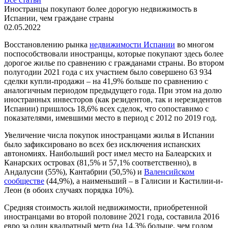
Иностранцы покупают более дорогую недвижимость в
Испании, чем граждане страны
02.05.2022
Восстановлению рынка
недвижимости Испании
во многом
поспособствовали иностранцы, которые покупают здесь более
дорогое жилье по сравнению с гражданами страны. Во втором
полугодии 2021 года с их участием было совершено 63 934
сделки купли-продажи – на 41,9% больше по сравнению с
аналогичным периодом предыдущего года. При этом на долю
иностранных инвесторов (как резидентов, так и нерезидентов
Испании) пришлось 18,6% всех сделок, что сопоставимо с
показателями, имевшими место в период с 2012 по 2019 год.
Увеличение числа покупок иностранцами жилья в Испании
было зафиксировано во всех без исключения испанских
автономиях. Наибольший рост имел место на Балеарских и
Канарских островах (81,5% и 57,1% соответственно), в
Андалусии (55%), Кантабрии (50,5%) и
Валенсийском
сообществе
(44,9%), а наименьший – в Галисии и Кастилии-и-
Леон (в обоих случаях порядка 10%).
Средняя стоимость жилой недвижимости, приобретенной
иностранцами во второй половине 2021 года, составила 2016
евро за один квадратный метр (на 14,3% больше, чем годом