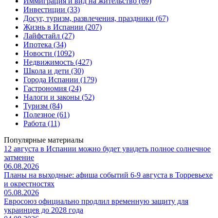
Иммиграция и вид на жительство (69)
Инвестиции (33)
Досуг, туризм, развлечения, праздники (67)
Жизнь в Испании (207)
Лайфстайл (27)
Ипотека (34)
Новости (1092)
Недвижимость (427)
Школа и дети (30)
Города Испании (179)
Гастрономия (24)
Налоги и законы (52)
Туризм (84)
Полезное (61)
Работа (11)
Популярные материалы
12 августа в Испании можно будет увидеть полное солнечное
затмение
06.08.2026
Планы на выходные: афиша событий 6-9 августа в Торревьехе
и окрестностях
05.08.2026
Евросоюз официально продлил временную защиту для
украинцев до 2028 года