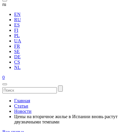
ru
EN
RU
ES
FI
PL
UA
FR
SE
DE
CS
NL
0
Главная
Статьи
Новости
Цены на вторичное жилье в Испании вновь растут
двузначными темпами
Все статьи