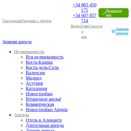
+34
865 450
175
Позвоните
+34
607 857
мне
714
Партнерам
Продажа с Alegria
Видео
Сми
Соцсети
Зимняя
о
аренда
нас
Зимняя аренда
Недвижимость
Вся недвижимость
Коста-Бланка
Коста-дель-Соль
Валенсия
Мадрид
Астурия
Каталония
Новостройки
Вторичное жильё
Коммерческая
Новостройки Alegria
Аренда
Отель в Аликанте
Длительная аренда
Летняя аренда