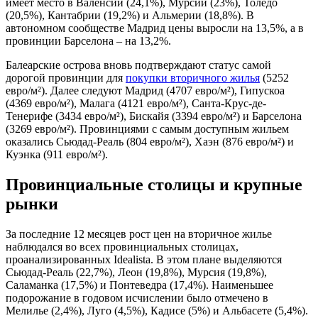
имеет место в Валенсии (24,1%), Мурсии (23%), Толедо
(20,5%), Кантабрии (19,2%) и Альмерии (18,8%). В
автономном сообществе Мадрид цены выросли на 13,5%, а в
провинции Барселона – на 13,2%.
Балеарские острова вновь подтверждают статус самой
дорогой провинции для
покупки вторичного жилья
(5252
евро/м²). Далее следуют Мадрид (4707 евро/м²), Гипускоа
(4369 евро/м²), Малага (4121 евро/м²), Санта-Крус-де-
Тенерифе (3434 евро/м²), Бискайя (3394 евро/м²) и Барселона
(3269 евро/м²). Провинциями с самым доступным жильем
оказались Сьюдад-Реаль (804 евро/м²), Хаэн (876 евро/м²) и
Куэнка (911 евро/м²).
Провинциальные столицы и крупные
рынки
За последние 12 месяцев рост цен на вторичное жилье
наблюдался во всех провинциальных столицах,
проанализированных Idealista. В этом плане выделяются
Сьюдад-Реаль (22,7%), Леон (19,8%), Мурсия (19,8%),
Саламанка (17,5%) и Понтеведра (17,4%). Наименьшее
подорожание в годовом исчислении было отмечено в
Мелилье (2,4%), Луго (4,5%), Кадисе (5%) и Альбасете (5,4%).