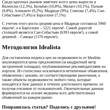
Среди крупных рынков заметнее всего цены выросли в
Валенсии (12,3%), Бильбао (10,8%), Малаге (10,1%), Пальме
(9,8%), Аликанте (9,2%), Мадриде (9%), Севилье (7,4%), Сан-
Себастьяне (7,4%) и Барселоне (7,1%).
С учетом этого роста средняя цена в Мадриде составила 5960
евро/м², а в Барселоне – 5221 евро/м². Самой дорогой
столицей является Сан-Себастьян (6393 евро/м²), а самой
дешевой – Самора (1370 евро/м²).
Методология Idealista
Для составления индекса цен на недвижимость от Idealista
анализируются цены предложения (за квадратный метр
застроенной площади), опубликованные рекламодателями на
портале. Из статистики исключаются нетипичные объявления,
объявления с ценами, не соответствующими рыночным, а
также объекты недвижимости любого типа, которые
находятся в базе данных в течение длительного времени, не
получая откликов от пользователей. Окончательные данные
формируются на основе медианы всех действительных
объявлений на каждом рынке.
Понравилась статья? Поделись с друзьями!