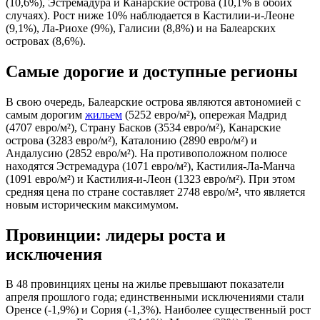
(10,6%), Эстремадура и Канарские острова (10,1% в обоих
случаях). Рост ниже 10% наблюдается в Кастилии-и-Леоне
(9,1%), Ла-Риохе (9%), Галисии (8,8%) и на Балеарских
островах (8,6%).
Самые дорогие и доступные регионы
В свою очередь, Балеарские острова являются автономией с
самым дорогим
жильем
(5252 евро/м²), опережая Мадрид
(4707 евро/м²), Страну Басков (3534 евро/м²), Канарские
острова (3283 евро/м²), Каталонию (2890 евро/м²) и
Андалусию (2852 евро/м²). На противоположном полюсе
находятся Эстремадура (1071 евро/м²), Кастилия-Ла-Манча
(1091 евро/м²) и Кастилия-и-Леон (1323 евро/м²). При этом
средняя цена по стране составляет 2748 евро/м², что является
новым историческим максимумом.
Провинции: лидеры роста и
исключения
В 48 провинциях цены на жилье превышают показатели
апреля прошлого года; единственными исключениями стали
Оренсе (-1,9%) и Сория (-1,3%). Наиболее существенный рост